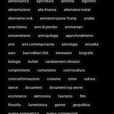
aereonautica
agricoltura
alchimia
algoritmi
alimentazione
alta finanza
alternative metal
alternative rock
amminstrazione Trump
analisi
anarchismo
anni di piombo
anniversari
antisemitismo
antropologia
approfondimento
arte
arte contemporanea
astrologia
attualità
auto
basi militari USA
benessere
biografie
biologia
bufale
cambiamenti climatici
complottismo
comunismo
controcultura
controinformazione
costume
crime
cultura
dance
documenti
documenti top secret
ecommerce
elettronica
fascismo
film
filosofia
fumettistica
games
geopolitica
guerra asimmetrica
guerra commerciale