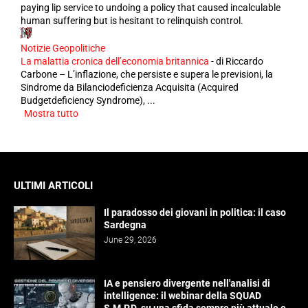
paying lip service to undoing a policy that caused incalculable
human suffering but is hesitant to relinquish control.
Notizie Geopolitiche
La malattia cronica dell’economia britannica
-
di Riccardo
Carbone – L’inflazione, che persiste e supera le previsioni, la
Sindrome da Bilanciodeficienza Acquisita (Acquired
Budgetdeficiency Syndrome), ...
Mostra tutto
ULTIMI ARTICOLI
Il paradosso dei giovani in politica: il caso
Sardegna
June 29, 2026
IA e pensiero divergente nell'analisi di
intelligence: il webinar della SQUAD