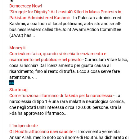
Democracy Now!
"Struggle for Dignity": At Least 40 Killed in Mass Protests in
Pakistan-Administered Kashmir
-
In Pakistan-administered
Kashmir, a coalition of local politicians, activists and small-
business leaders called the Joint Awami Action Committee
(JAAC) has...
Money.it
Curriculum falso, quando si rischia licenziamento e
risarcimento nel pubblico e nel privato
-
Curriculum Vitae falso,
cosa si rischia? Dal licenziamento per giusta causa al
risarcimento, fino al reato di truffa. Ecco a cosa serve fare
attenzione. -...
Startmag
Come funziona il farmaco di Takeda per la narcolessia
-
La
narcolessia di tipo 1 è una rara malattia neurologica cronica,
che negli Stati Uniti interessa circa 120.000 persone. Ora la
Fda ha approvato il farmaco...
L'Indipendente
Gli Houthi attaccano navi saudite
-
Il movimento yemenita
Ansar Allah, meglio noto con il nome di Houthi, ha dichiarato di