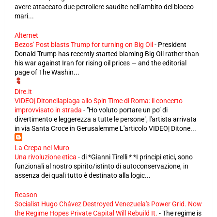
avere attaccato due petroliere saudite nell’ambito del blocco
mari...
Alternet
Bezos' Post blasts Trump for turning on Big Oil
-
President
Donald Trump has recently started blaming Big Oil rather than
his war against Iran for rising oil prices — and the editorial
page of The Washin...
Dire.it
VIDEO| Ditonellapiaga allo Spin Time di Roma: il concerto
improvvisato in strada
-
"Ho voluto portare un po’ di
divertimento e leggerezza a tutte le persone", l'artista arrivata
in via Santa Croce in Gerusalemme L'articolo VIDEO| Ditone...
La Crepa nel Muro
Una rivoluzione etica
-
di *Gianni Tirelli * *I principi etici, sono
funzionali al nostro spirito/istinto di autoconservazione, in
assenza dei quali tutto è destinato alla logic...
Reason
Socialist Hugo Chávez Destroyed Venezuela's Power Grid. Now
the Regime Hopes Private Capital Will Rebuild It.
-
The regime is