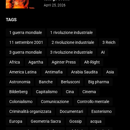
April 25, 2026
TAGS
1 guerra mondiale
1 rivoluzione industriale
11 settembre 2001
2 rivoluzione industriale
3 Reich
3 guerra mondiale
3 rivoluzione industriale
AI
Africa
Agartha
Aginter Press
Alt-Right
America Latina
Antimafia
Arabia Saudita
Asia
Astronomia
Banche
Berlusconi
Big pharma
Bilderberg
Capitalismo
Cina
Cinema
Colonialismo
Comunicazione
Controllo mentale
Criminalità organizzata
Documentari
Esoterismo
Europa
Geometria Sacra
Gossip
acqua