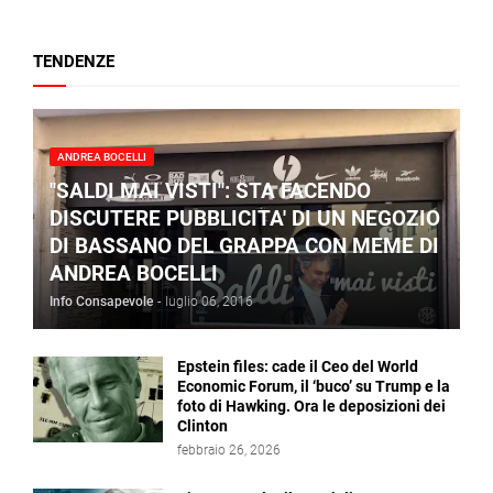
TENDENZE
ANDREA BOCELLI
"SALDI MAI VISTI": STA FACENDO
DISCUTERE PUBBLICITA' DI UN NEGOZIO
DI BASSANO DEL GRAPPA CON MEME DI
ANDREA BOCELLI
Info Consapevole
-
luglio 06, 2016
Epstein files: cade il Ceo del World
Economic Forum, il ‘buco’ su Trump e la
foto di Hawking. Ora le deposizioni dei
Clinton
febbraio 26, 2026