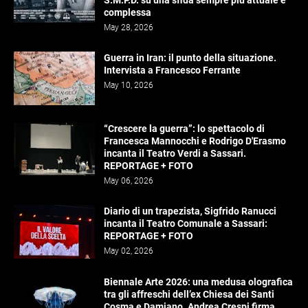
S.M.P.D. su una sfida sempre più attuale e
complessa
May 28, 2026
Guerra in Iran: il punto della situazione.
Intervista a Francesco Ferrante
May 10, 2026
“Crescere la guerra”: lo spettacolo di
Francesca Mannocchi e Rodrigo D'Erasmo
incanta il Teatro Verdi a Sassari.
REPORTAGE + FOTO
May 06, 2026
Diario di un trapezista, Sigfrido Ranucci
incanta il Teatro Comunale a Sassari:
REPORTAGE + FOTO
May 02, 2026
Biennale Arte 2026: una medusa olografica
tra gli affreschi dell’ex Chiesa dei Santi
Cosma e Damiano. Andrea Crespi firma