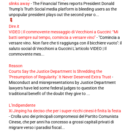
slinks away
-
The Financial Times reports President Donald
Trump’s Truth Social media platform is bleeding users as the
unpopular president plays out the second year o...
Dire.it
VIDEO | Il commovente messaggio di Vecchioni a Guccini: “Mi
batti sempre sul tempo, comincia a versare vino”
-
"Comincia a
versare vino. Non fare che ti raggiunga con il bicchiere vuoto": il
saluto social di Vecchioni a Guccini L'articolo VIDEO | Il
commovente mes...
Reason
Courts Say the Justice Department Is Shredding the
'Presumption of Regularity.' It Never Deserved Extra Trust
-
Misconduct and misrepresentations by Justice Department
lawyers have led some federal judges to question the
traditional benefit of the doubt they give to ...
L'Indipendente
Xi Jinping ha deciso che per i super-ricchi cinesi è finita la festa
-
Crolla uno dei principali compromessi del Partito Comunista
Cinese, che per anni ha concesso a grossi capitali privati di
migrare verso i paradisi fiscal...