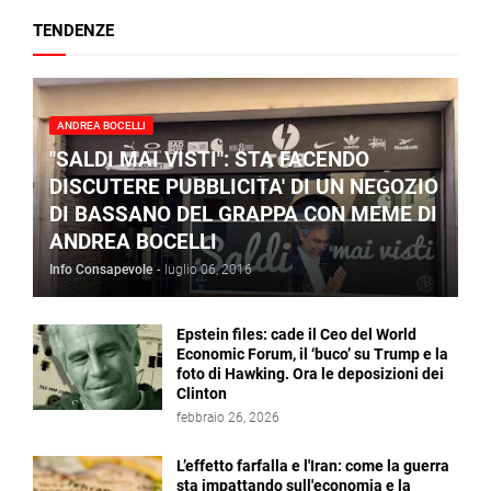
TENDENZE
ANDREA BOCELLI
"SALDI MAI VISTI": STA FACENDO
DISCUTERE PUBBLICITA' DI UN NEGOZIO
DI BASSANO DEL GRAPPA CON MEME DI
ANDREA BOCELLI
Info Consapevole
-
luglio 06, 2016
Epstein files: cade il Ceo del World
Economic Forum, il ‘buco’ su Trump e la
foto di Hawking. Ora le deposizioni dei
Clinton
febbraio 26, 2026
L’effetto farfalla e l'Iran: come la guerra
sta impattando sull'economia e la