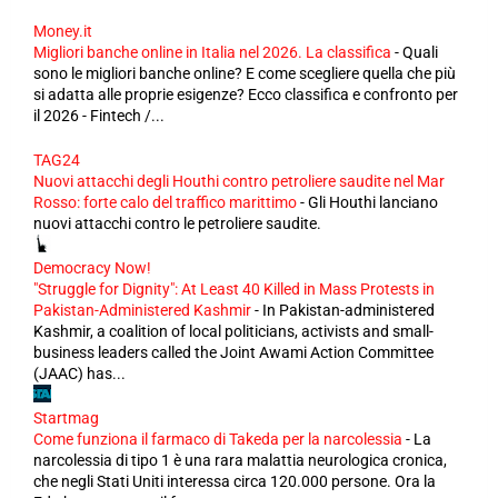
Money.it
Migliori banche online in Italia nel 2026. La classifica
-
Quali
sono le migliori banche online? E come scegliere quella che più
si adatta alle proprie esigenze? Ecco classifica e confronto per
il 2026 - Fintech /...
TAG24
Nuovi attacchi degli Houthi contro petroliere saudite nel Mar
Rosso: forte calo del traffico marittimo
-
Gli Houthi lanciano
nuovi attacchi contro le petroliere saudite.
Democracy Now!
"Struggle for Dignity": At Least 40 Killed in Mass Protests in
Pakistan-Administered Kashmir
-
In Pakistan-administered
Kashmir, a coalition of local politicians, activists and small-
business leaders called the Joint Awami Action Committee
(JAAC) has...
Startmag
Come funziona il farmaco di Takeda per la narcolessia
-
La
narcolessia di tipo 1 è una rara malattia neurologica cronica,
che negli Stati Uniti interessa circa 120.000 persone. Ora la