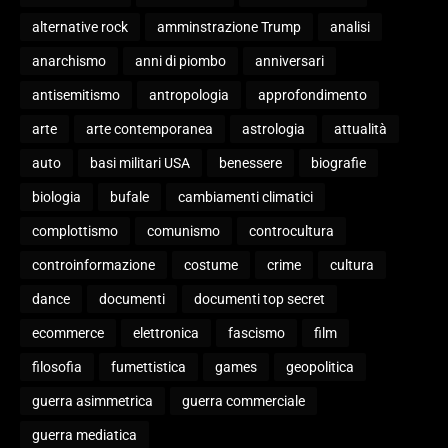
alternative rock
amminstrazione Trump
analisi
anarchismo
anni di piombo
anniversari
antisemitismo
antropologia
approfondimento
arte
arte contemporanea
astrologia
attualità
auto
basi militari USA
benessere
biografie
biologia
bufale
cambiamenti climatici
complottismo
comunismo
controcultura
controinformazione
costume
crime
cultura
dance
documenti
documenti top secret
ecommerce
elettronica
fascismo
film
filosofia
fumettistica
games
geopolitica
guerra asimmetrica
guerra commerciale
guerra mediatica