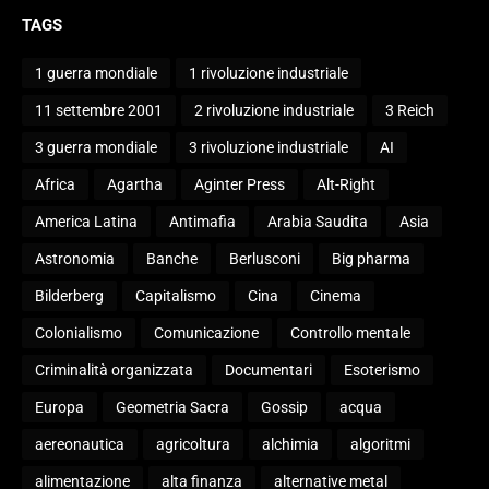
TAGS
1 guerra mondiale
1 rivoluzione industriale
11 settembre 2001
2 rivoluzione industriale
3 Reich
3 guerra mondiale
3 rivoluzione industriale
AI
Africa
Agartha
Aginter Press
Alt-Right
America Latina
Antimafia
Arabia Saudita
Asia
Astronomia
Banche
Berlusconi
Big pharma
Bilderberg
Capitalismo
Cina
Cinema
Colonialismo
Comunicazione
Controllo mentale
Criminalità organizzata
Documentari
Esoterismo
Europa
Geometria Sacra
Gossip
acqua
aereonautica
agricoltura
alchimia
algoritmi
alimentazione
alta finanza
alternative metal