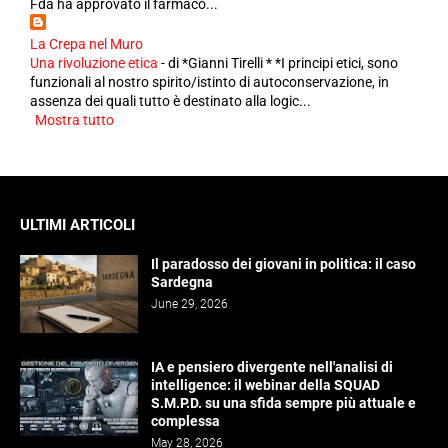
Fda ha approvato il farmaco...
La Crepa nel Muro
Una rivoluzione etica
-
di *Gianni Tirelli * *I principi etici, sono
funzionali al nostro spirito/istinto di autoconservazione, in
assenza dei quali tutto è destinato alla logic...
Mostra tutto
ULTIMI ARTICOLI
Il paradosso dei giovani in politica: il caso
Sardegna
June 29, 2026
IA e pensiero divergente nell'analisi di
intelligence: il webinar della SQUAD
S.M.P.D. su una sfida sempre più attuale e
complessa
May 28, 2026