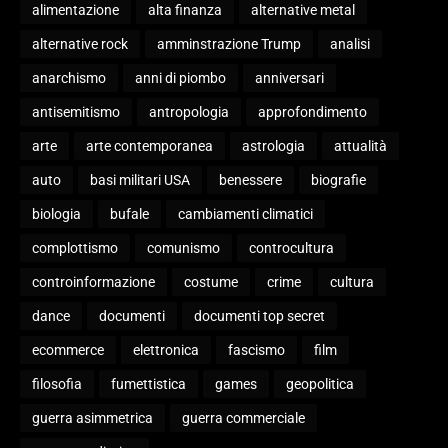
alimentazione
alta finanza
alternative metal
alternative rock
amminstrazione Trump
analisi
anarchismo
anni di piombo
anniversari
antisemitismo
antropologia
approfondimento
arte
arte contemporanea
astrologia
attualità
auto
basi militari USA
benessere
biografie
biologia
bufale
cambiamenti climatici
complottismo
comunismo
controcultura
controinformazione
costume
crime
cultura
dance
documenti
documenti top secret
ecommerce
elettronica
fascismo
film
filosofia
fumettistica
games
geopolitica
guerra asimmetrica
guerra commerciale