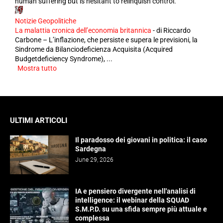
human suffering but is hesitant to relinquish control.
Notizie Geopolitiche
La malattia cronica dell’economia britannica
-
di Riccardo
Carbone – L’inflazione, che persiste e supera le previsioni, la
Sindrome da Bilanciodeficienza Acquisita (Acquired
Budgetdeficiency Syndrome), ...
Mostra tutto
ULTIMI ARTICOLI
Il paradosso dei giovani in politica: il caso
Sardegna
June 29, 2026
IA e pensiero divergente nell'analisi di
intelligence: il webinar della SQUAD
S.M.P.D. su una sfida sempre più attuale e
complessa