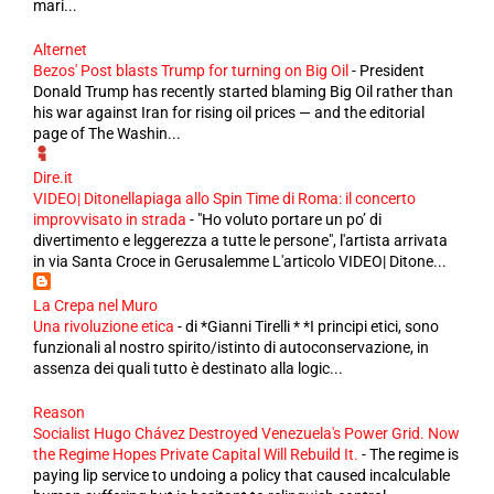
mari...
Alternet
Bezos' Post blasts Trump for turning on Big Oil
-
President
Donald Trump has recently started blaming Big Oil rather than
his war against Iran for rising oil prices — and the editorial
page of The Washin...
Dire.it
VIDEO| Ditonellapiaga allo Spin Time di Roma: il concerto
improvvisato in strada
-
"Ho voluto portare un po’ di
divertimento e leggerezza a tutte le persone", l'artista arrivata
in via Santa Croce in Gerusalemme L'articolo VIDEO| Ditone...
La Crepa nel Muro
Una rivoluzione etica
-
di *Gianni Tirelli * *I principi etici, sono
funzionali al nostro spirito/istinto di autoconservazione, in
assenza dei quali tutto è destinato alla logic...
Reason
Socialist Hugo Chávez Destroyed Venezuela's Power Grid. Now
the Regime Hopes Private Capital Will Rebuild It.
-
The regime is
paying lip service to undoing a policy that caused incalculable