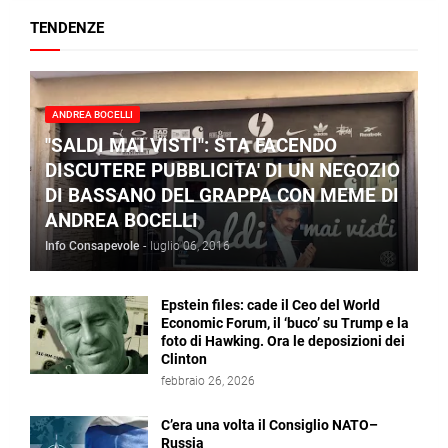
TENDENZE
ANDREA BOCELLI
"SALDI MAI VISTI": STA FACENDO
DISCUTERE PUBBLICITA' DI UN NEGOZIO
DI BASSANO DEL GRAPPA CON MEME DI
ANDREA BOCELLI
Info Consapevole
-
luglio 06, 2016
Epstein files: cade il Ceo del World
Economic Forum, il ‘buco’ su Trump e la
foto di Hawking. Ora le deposizioni dei
Clinton
febbraio 26, 2026
C’era una volta il Consiglio NATO–
Russia