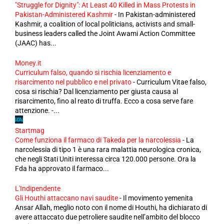
"Struggle for Dignity": At Least 40 Killed in Mass Protests in
Pakistan-Administered Kashmir
-
In Pakistan-administered
Kashmir, a coalition of local politicians, activists and small-
business leaders called the Joint Awami Action Committee
(JAAC) has...
Money.it
Curriculum falso, quando si rischia licenziamento e
risarcimento nel pubblico e nel privato
-
Curriculum Vitae falso,
cosa si rischia? Dal licenziamento per giusta causa al
risarcimento, fino al reato di truffa. Ecco a cosa serve fare
attenzione. -...
Startmag
Come funziona il farmaco di Takeda per la narcolessia
-
La
narcolessia di tipo 1 è una rara malattia neurologica cronica,
che negli Stati Uniti interessa circa 120.000 persone. Ora la
Fda ha approvato il farmaco...
L'Indipendente
Gli Houthi attaccano navi saudite
-
Il movimento yemenita
Ansar Allah, meglio noto con il nome di Houthi, ha dichiarato di
avere attaccato due petroliere saudite nell’ambito del blocco