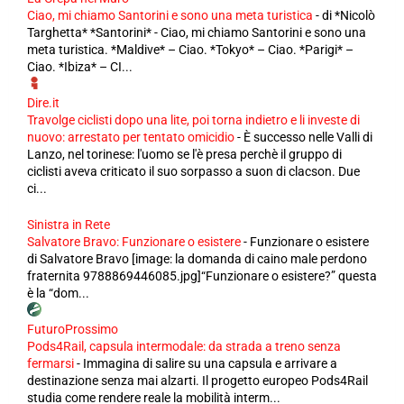
Ciao, mi chiamo Santorini e sono una meta turistica
-
di *Nicolò
Targhetta* *Santorini* - Ciao, mi chiamo Santorini e sono una
meta turistica. *Maldive* – Ciao. *Tokyo* – Ciao. *Parigi* –
Ciao. *Ibiza* – CI...
Dire.it
Travolge ciclisti dopo una lite, poi torna indietro e li investe di
nuovo: arrestato per tentato omicidio
-
È successo nelle Valli di
Lanzo, nel torinese: l'uomo se l'è presa perchè il gruppo di
ciclisti aveva criticato il suo sorpasso a suon di clacson. Due
ci...
Sinistra in Rete
Salvatore Bravo: Funzionare o esistere
-
Funzionare o esistere
di Salvatore Bravo [image: la domanda di caino male perdono
fraternita 9788869446085.jpg]“Funzionare o esistere?” questa
è la “dom...
FuturoProssimo
Pods4Rail, capsula intermodale: da strada a treno senza
fermarsi
-
Immagina di salire su una capsula e arrivare a
destinazione senza mai alzarti. Il progetto europeo Pods4Rail
studia come rendere reale la mobilità interm...