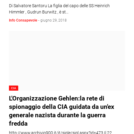
Di Salvatore Santoru La figlia del capo delle SS Heinrich
Himmler , Gudrun Burwitz , è st…
Info Consapevole
-
giugno 29, 2018
CIA
L'Organizzazione Gehlen:la rete di
spionaggio della CIA guidata da un'ex
generale nazista durante la guerra
fredda
http://www.archivio900.it/it/sigle/sigl.aspx?id=473 Il 22