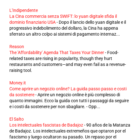
L'Indipendente
La Cina commercia senza SWIFT: lo yuan digitale sfida il
dominio finanziario USA
-
Dopo il lancio dello yuan digitale e il
progressivo indebolimento del dollaro, la Cina ha appena
sferrato un altro colpo ai sistemi di pagamento internaz...
Reason
The 'Affordability' Agenda That Taxes Your Dinner
-
Food-
related taxes are rising in popularity, though they hurt
restaurants and customers—and may even fail as a revenue-
raising tool.
Money.it
Come aprire un negozio online? La guida passo passo e costi
da sostenere
-
Aprire un negozio online è più complesso di
quanto immagini. Ecco la guida con tutti i passaggi da seguire
e i costi da sostenere per non sbagliare. - Opp...
El Salto
Los intelectuales fascistas de Badajoz
-
90 años de la Matanza
de Badajoz. Los intelectuales extremeños que optaron por el
fascismo y luego ocultaron su pasado. Un repaso por el