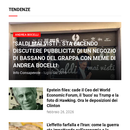
TENDENZE
ANDREA BOCELLI
"SALDI MAI VISTI": STA FACENDO
DISCUTERE PUBBLICITA' DI UN NEGOZIO
DI BASSANO DEL GRAPPA CON MEME DI
ANDREA BOCELLI
Info Consapevole
-
luglio 06, 2016
Epstein files: cade il Ceo del World
Economic Forum, il ‘buco’ su Trump e la
foto di Hawking. Ora le deposizioni dei
Clinton
febbraio 26, 2026
L’effetto farfalla e l'Iran: come la guerra