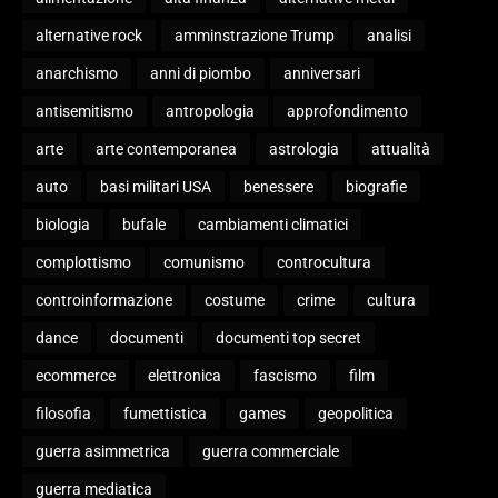
alternative rock
amminstrazione Trump
analisi
anarchismo
anni di piombo
anniversari
antisemitismo
antropologia
approfondimento
arte
arte contemporanea
astrologia
attualità
auto
basi militari USA
benessere
biografie
biologia
bufale
cambiamenti climatici
complottismo
comunismo
controcultura
controinformazione
costume
crime
cultura
dance
documenti
documenti top secret
ecommerce
elettronica
fascismo
film
filosofia
fumettistica
games
geopolitica
guerra asimmetrica
guerra commerciale
guerra mediatica