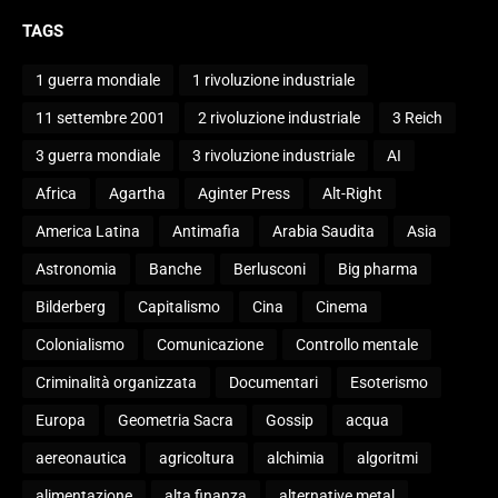
TAGS
1 guerra mondiale
1 rivoluzione industriale
11 settembre 2001
2 rivoluzione industriale
3 Reich
3 guerra mondiale
3 rivoluzione industriale
AI
Africa
Agartha
Aginter Press
Alt-Right
America Latina
Antimafia
Arabia Saudita
Asia
Astronomia
Banche
Berlusconi
Big pharma
Bilderberg
Capitalismo
Cina
Cinema
Colonialismo
Comunicazione
Controllo mentale
Criminalità organizzata
Documentari
Esoterismo
Europa
Geometria Sacra
Gossip
acqua
aereonautica
agricoltura
alchimia
algoritmi
alimentazione
alta finanza
alternative metal