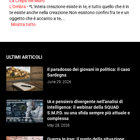
La Crepa nel Muro
L'Ombra
-
*L’intera creazione esiste in te, e tutto quello che è in
te esiste anche nella creazione.Non esistono confini fra te e un
oggetto che è accanto a te,...
Mostra tutto
ULTIMI ARTICOLI
Il paradosso dei giovani in politica: il caso
Sardegna
June 29, 2026
IA e pensiero divergente nell'analisi di
intelligence: il webinar della SQUAD
S.M.P.D. su una sfida sempre più attuale e
complessa
May 28, 2026
Guerra in Iran: il punto della situazione.