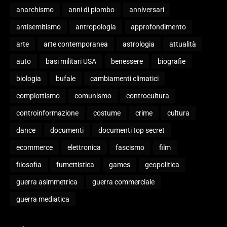
anarchismo
anni di piombo
anniversari
antisemitismo
antropologia
approfondimento
arte
arte contemporanea
astrologia
attualità
auto
basi militari USA
benessere
biografie
biologia
bufale
cambiamenti climatici
complottismo
comunismo
controcultura
controinformazione
costume
crime
cultura
dance
documenti
documenti top secret
ecommerce
elettronica
fascismo
film
filosofia
fumettistica
games
geopolitica
guerra asimmetrica
guerra commerciale
guerra mediatica