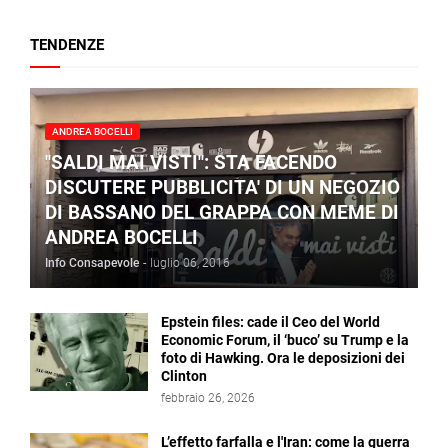
TENDENZE
ANDREA BOCELLI
"SALDI MAI VISTI": STA FACENDO
DISCUTERE PUBBLICITA' DI UN NEGOZIO
DI BASSANO DEL GRAPPA CON MEME DI
ANDREA BOCELLI
Info Consapevole
-
luglio 06, 2016
Epstein files: cade il Ceo del World
Economic Forum, il ‘buco’ su Trump e la
foto di Hawking. Ora le deposizioni dei
Clinton
febbraio 26, 2026
L’effetto farfalla e l'Iran: come la guerra