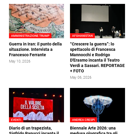
AMMINISTRAZIONE TRUMP
AFGHANISTAN
Guerra in Iran: il punto della
“Crescere la guerra”: lo
situazione. Intervista a
spettacolo di Francesca
Francesco Ferrante
Mannocchi e Rodrigo
D'Erasmo incanta il Teatro
May 10, 2026
Verdi a Sassari. REPORTAGE
+ FOTO
May 06, 2026
EVENTI
ANDREA CRESPI
Diario di un trapezista,
Biennale Arte 2026: una
Sigfrido Ranucci incanta il
medusa olografica tra gli