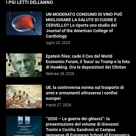
I PIÙ LETTI DELL’ANNO
UN MODERATO CONSUMO DI VINO PUÒ
MIGLIORARE LA SALUTE DI CUORE E
CERVELLO? Lo riporta uno studio del
Journal of the American College of
Cardiology
luglio 20, 2023
Epstein files: cade il Ceo del World
Economic Forum, il ‘buco’ su Trump e la foto
di Hawking. Ora le deposizioni dei Clinton
febbraio 26, 2026
UE, la controversa norma sul trasporto di
armi e armamenti attraverso i confini
europei
marzo 27, 2026
“2050 – La guerra dei ghiacci”: la
presentazione del volume di Giovanni
Tonini e Cecilia Sandroni al Campus
genovese di European School of Economics