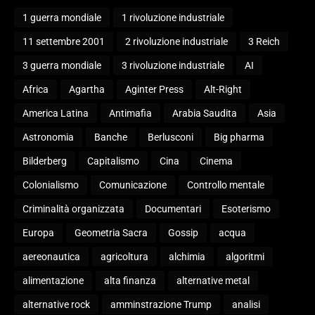
1 guerra mondiale
1 rivoluzione industriale
11 settembre 2001
2 rivoluzione industriale
3 Reich
3 guerra mondiale
3 rivoluzione industriale
AI
Africa
Agartha
Aginter Press
Alt-Right
America Latina
Antimafia
Arabia Saudita
Asia
Astronomia
Banche
Berlusconi
Big pharma
Bilderberg
Capitalismo
Cina
Cinema
Colonialismo
Comunicazione
Controllo mentale
Criminalità organizzata
Documentari
Esoterismo
Europa
Geometria Sacra
Gossip
acqua
aereonautica
agricoltura
alchimia
algoritmi
alimentazione
alta finanza
alternative metal
alternative rock
amminstrazione Trump
analisi