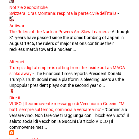
Notizie Geopolitiche
Svizzera. Cras Montana: respinta la parte civile dell’Italia
-
Antiwar
The Rulers of the Nuclear Powers Are Slow Learners
-
Although
81 years have passed since the atomic bombing of Japan in
August 1945, the rulers of major nations continue their
reckless march toward a nuclear ...
Alternet
Trump’s digital empire is rotting from the inside out as MAGA
slinks away
-
The Financial Times reports President Donald
Trump’s Truth Social media platform is bleeding users as the
unpopular president plays out the second year o...
Dire.it
VIDEO | Il commovente messaggio di Vecchioni a Guccini: “Mi
batti sempre sul tempo, comincia a versare vino”
-
"Comincia a
versare vino. Non fare che ti raggiunga con il bicchiere vuoto": il
saluto social di Vecchioni a Guccini L'articolo VIDEO | Il
commovente mes...