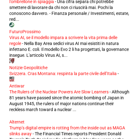
l'ombrellone in spiaggia
-
Una cifra separa chi potrebbe
smettere di lavorare da chi non ci riuscirà mai. Pochi la
conoscono davvero. - Finanza personale / Investimenti, estate,
red...
FuturoProssimo
Virus AI, se il modello impara a scrivere la vita prima delle
regole
-
Nella Bay Area sedici virus AI mai esistiti in natura
infettano E. coli. Il modello Evo 2 li ha progettati, la governance
insegue. L'articolo Virus AI, s...
Notizie Geopolitiche
Svizzera. Cras Montana: respinta la parte civile dell’Italia
-
Antiwar
The Rulers of the Nuclear Powers Are Slow Learners
-
Although
81 years have passed since the atomic bombing of Japan in
August 1945, the rulers of major nations continue their
reckless march toward a nuclear ...
Alternet
Trump’s digital empire is rotting from the inside out as MAGA
slinks away
-
The Financial Times reports President Donald