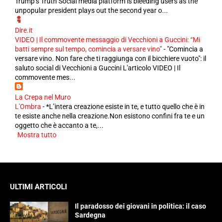
Trump’s Truth Social media platform is bleeding users as the
unpopular president plays out the second year o...
Dire.it
VIDEO | Il commovente messaggio di Vecchioni a Guccini: “Mi
batti sempre sul tempo, comincia a versare vino”
-
"Comincia a
versare vino. Non fare che ti raggiunga con il bicchiere vuoto": il
saluto social di Vecchioni a Guccini L'articolo VIDEO | Il
commovente mes...
La Crepa nel Muro
L'Ombra
-
*L’intera creazione esiste in te, e tutto quello che è in
te esiste anche nella creazione.Non esistono confini fra te e un
oggetto che è accanto a te,...
Mostra tutto
ULTIMI ARTICOLI
Il paradosso dei giovani in politica: il caso
Sardegna