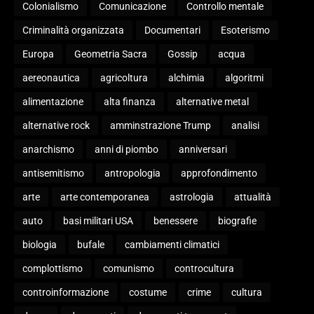
Colonialismo
Comunicazione
Controllo mentale
Criminalità organizzata
Documentari
Esoterismo
Europa
Geometria Sacra
Gossip
acqua
aereonautica
agricoltura
alchimia
algoritmi
alimentazione
alta finanza
alternative metal
alternative rock
amminstrazione Trump
analisi
anarchismo
anni di piombo
anniversari
antisemitismo
antropologia
approfondimento
arte
arte contemporanea
astrologia
attualità
auto
basi militari USA
benessere
biografie
biologia
bufale
cambiamenti climatici
complottismo
comunismo
controcultura
controinformazione
costume
crime
cultura