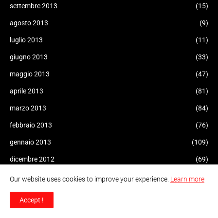
settembre 2013
(15)
agosto 2013
(9)
luglio 2013
(11)
giugno 2013
(33)
maggio 2013
(47)
aprile 2013
(81)
marzo 2013
(84)
febbraio 2013
(76)
gennaio 2013
(109)
dicembre 2012
(69)
novembre 2012
(72)
Our website uses cookies to improve your experience.
Learn more
ottobre 2012
(83)
Accept !
settembre 2012
(210)