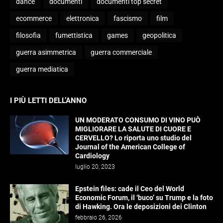
dance
documenti
documenti top secret
ecommerce
elettronica
fascismo
film
filosofia
fumettistica
games
geopolitica
guerra asimmetrica
guerra commerciale
guerra mediatica
I PIÙ LETTI DELL’ANNO
UN MODERATO CONSUMO DI VINO PUÒ
MIGLIORARE LA SALUTE DI CUORE E
CERVELLO? Lo riporta uno studio del
Journal of the American College of
Cardiology
luglio 20, 2023
Epstein files: cade il Ceo del World
Economic Forum, il ‘buco’ su Trump e la foto
di Hawking. Ora le deposizioni dei Clinton
febbraio 26, 2026