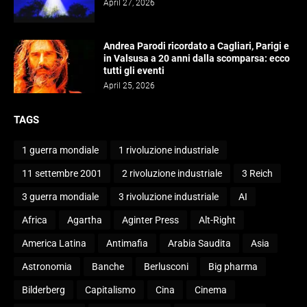
April 27, 2026
Andrea Parodi ricordato a Cagliari, Parigi e
in Valsusa a 20 anni dalla scomparsa: ecco
tutti gli eventi
April 25, 2026
TAGS
1 guerra mondiale
1 rivoluzione industriale
11 settembre 2001
2 rivoluzione industriale
3 Reich
3 guerra mondiale
3 rivoluzione industriale
AI
Africa
Agartha
Aginter Press
Alt-Right
America Latina
Antimafia
Arabia Saudita
Asia
Astronomia
Banche
Berlusconi
Big pharma
Bilderberg
Capitalismo
Cina
Cinema