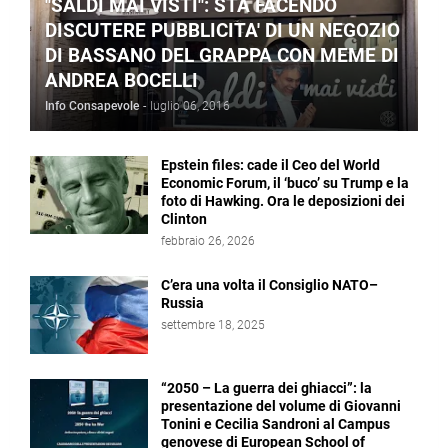
"SALDI MAI VISTI": STA FACENDO
DISCUTERE PUBBLICITA' DI UN NEGOZIO
DI BASSANO DEL GRAPPA CON MEME DI
ANDREA BOCELLI
Info Consapevole
-
luglio 06, 2016
Epstein files: cade il Ceo del World
Economic Forum, il ‘buco’ su Trump e la
foto di Hawking. Ora le deposizioni dei
Clinton
febbraio 26, 2026
C’era una volta il Consiglio NATO–
Russia
settembre 18, 2025
“2050 – La guerra dei ghiacci”: la
presentazione del volume di Giovanni
Tonini e Cecilia Sandroni al Campus
genovese di European School of