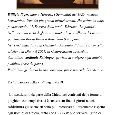
Willigis Jäger
, nato a Hösbach (Germania) nel 1925, monaco
benedettino. Uno dei più grandi mistici viventi. Ha scritto un libro
fondamentale: “L’Essenza della vita”, Edizione ‘La parola’.
Nella seconda metà degli anni settanta diviene allievo del maestro
zen Yamada Ko-un Roshi a Kamakura (Giappone).
Nel 1981 Jäger torna in Germania. Accusato di falsare il concetto
cristiano di Dio, nel 2001, la Congregazione presieduta
dall’allora
cardinale Ratzinger
, gli vieta di svolgere ogni attività
pubblica (cose da pazzi).
Padre Willigis lascia la sua comunità, pur rimanendo benedettino.
Da “L’Essenza della vita” pag. 190/191:
“Lo scetticismo da parte della Chiesa nei confronti delle forme di
preghiera contemplativa si è conservato fino ai giorni nostri.
Addirittura gli scienziati sono più interessati all’argomento rispetto
agli uomini di Chiesa, tanto che G. Zukav può scrivere: “Non ci