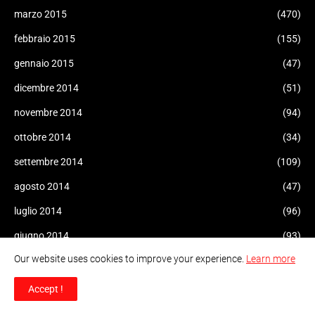
marzo 2015
(470)
febbraio 2015
(155)
gennaio 2015
(47)
dicembre 2014
(51)
novembre 2014
(94)
ottobre 2014
(34)
settembre 2014
(109)
agosto 2014
(47)
luglio 2014
(96)
giugno 2014
(93)
Our website uses cookies to improve your experience.
Learn more
maggio 2014
(60)
aprile 2014
(47)
Accept !
marzo 2014
(43)