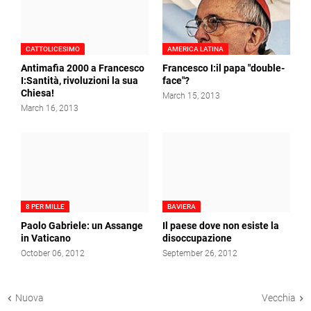
CATTOLICESIMO
AMERICA LATINA
Antimafia 2000 a Francesco
Francesco I:il papa "double-
I:Santità, rivoluzioni la sua
face"?
Chiesa!
March 15, 2013
March 16, 2013
8 PER MILLE
BAVIERA
Paolo Gabriele: un Assange
Il paese dove non esiste la
in Vaticano
disoccupazione
October 06, 2012
September 26, 2012
Nuova
Vecchia