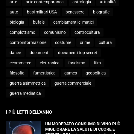
arte
arte contemporanea
astrologia
attualità
auto
basi militari USA
benessere
biografie
biologia
bufale
cambiamenti climatici
complottismo
comunismo
controcultura
controinformazione
costume
crime
cultura
dance
documenti
documenti top secret
ecommerce
elettronica
fascismo
film
filosofia
fumettistica
games
geopolitica
guerra asimmetrica
guerra commerciale
guerra mediatica
I PIÙ LETTI DELL’ANNO
UN MODERATO CONSUMO DI VINO PUÒ
MIGLIORARE LA SALUTE DI CUORE E