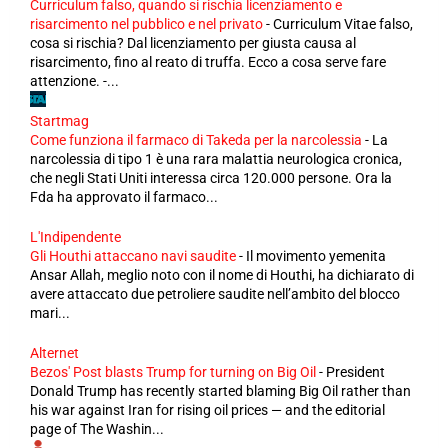
Curriculum falso, quando si rischia licenziamento e
risarcimento nel pubblico e nel privato
-
Curriculum Vitae falso,
cosa si rischia? Dal licenziamento per giusta causa al
risarcimento, fino al reato di truffa. Ecco a cosa serve fare
attenzione. -...
Startmag
Come funziona il farmaco di Takeda per la narcolessia
-
La
narcolessia di tipo 1 è una rara malattia neurologica cronica,
che negli Stati Uniti interessa circa 120.000 persone. Ora la
Fda ha approvato il farmaco...
L'Indipendente
Gli Houthi attaccano navi saudite
-
Il movimento yemenita
Ansar Allah, meglio noto con il nome di Houthi, ha dichiarato di
avere attaccato due petroliere saudite nell’ambito del blocco
mari...
Alternet
Bezos' Post blasts Trump for turning on Big Oil
-
President
Donald Trump has recently started blaming Big Oil rather than
his war against Iran for rising oil prices — and the editorial
page of The Washin...