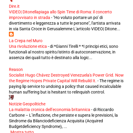
Dire.it
VIDEO| Ditonellapiaga allo Spin Time di Roma: il concerto
improvvisato in strada
-
"Ho voluto portare un po’ di
divertimento e leggerezza a tutte le persone", l'artista arrivata
in via Santa Croce in Gerusalemme L'articolo VIDEO| Ditone...
La Crepa nel Muro
Una rivoluzione etica
-
di *Gianni Tirelli * *I principi etici, sono
funzionali al nostro spirito/istinto di autoconservazione, in
assenza dei quali tutto è destinato alla logic...
Reason
Socialist Hugo Chávez Destroyed Venezuela's Power Grid. Now
the Regime Hopes Private Capital Will Rebuild It.
-
The regime is
paying lip service to undoing a policy that caused incalculable
human suffering but is hesitant to relinquish control.
Notizie Geopolitiche
La malattia cronica dell’economia britannica
-
di Riccardo
Carbone – L’inflazione, che persiste e supera le previsioni, la
Sindrome da Bilanciodeficienza Acquisita (Acquired
Budgetdeficiency Syndrome), ...
Mostra tutto