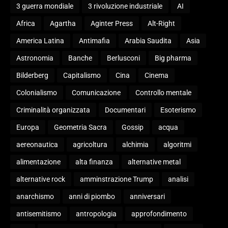
3 guerra mondiale
3 rivoluzione industriale
AI
Africa
Agartha
Aginter Press
Alt-Right
America Latina
Antimafia
Arabia Saudita
Asia
Astronomia
Banche
Berlusconi
Big pharma
Bilderberg
Capitalismo
Cina
Cinema
Colonialismo
Comunicazione
Controllo mentale
Criminalità organizzata
Documentari
Esoterismo
Europa
Geometria Sacra
Gossip
acqua
aereonautica
agricoltura
alchimia
algoritmi
alimentazione
alta finanza
alternative metal
alternative rock
amminstrazione Trump
analisi
anarchismo
anni di piombo
anniversari
antisemitismo
antropologia
approfondimento