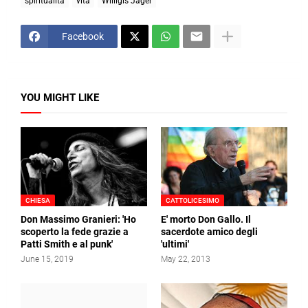
spiritualità
vita
Willigis Jäger
Facebook
YOU MIGHT LIKE
CHIESA
CATTOLICESIMO
Don Massimo Granieri: 'Ho
E' morto Don Gallo. Il
scoperto la fede grazie a
sacerdote amico degli
Patti Smith e al punk'
'ultimi'
June 15, 2019
May 22, 2013