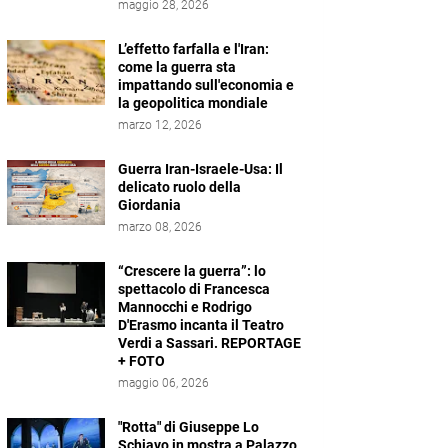
maggio 28, 2026
L’effetto farfalla e l'Iran:
come la guerra sta
impattando sull'economia e
la geopolitica mondiale
marzo 12, 2026
Guerra Iran-Israele-Usa: Il
delicato ruolo della
Giordania
marzo 08, 2026
“Crescere la guerra”: lo
spettacolo di Francesca
Mannocchi e Rodrigo
D'Erasmo incanta il Teatro
Verdi a Sassari. REPORTAGE
+ FOTO
maggio 06, 2026
"Rotta" di Giuseppe Lo
Schiavo in mostra a Palazzo