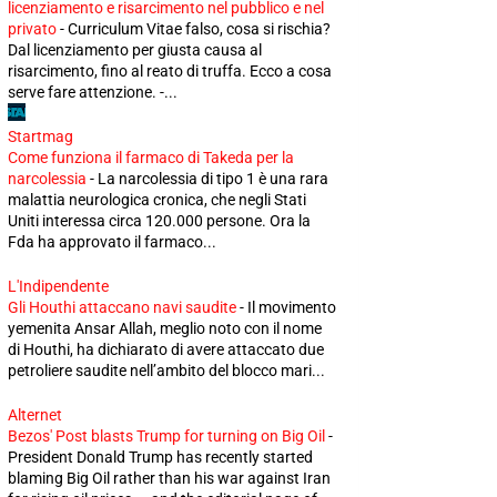
licenziamento e risarcimento nel pubblico e nel
privato
-
Curriculum Vitae falso, cosa si rischia?
Dal licenziamento per giusta causa al
risarcimento, fino al reato di truffa. Ecco a cosa
serve fare attenzione. -...
Startmag
Come funziona il farmaco di Takeda per la
narcolessia
-
La narcolessia di tipo 1 è una rara
malattia neurologica cronica, che negli Stati
Uniti interessa circa 120.000 persone. Ora la
Fda ha approvato il farmaco...
L'Indipendente
Gli Houthi attaccano navi saudite
-
Il movimento
yemenita Ansar Allah, meglio noto con il nome
di Houthi, ha dichiarato di avere attaccato due
petroliere saudite nell’ambito del blocco mari...
Alternet
Bezos' Post blasts Trump for turning on Big Oil
-
President Donald Trump has recently started
blaming Big Oil rather than his war against Iran