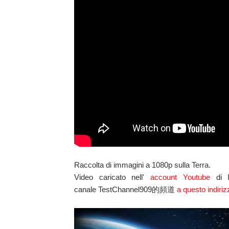
Raccolta di immagini a 1080p sulla Terra.
Video caricato nell'
account Youtube
di I
canale
TestChannel909的頻道
a questo indiriz