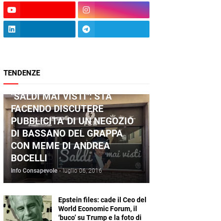
TENDENZE
ANDREA BOCELLI
"SALDI MAI VISTI": STA
FACENDO DISCUTERE
PUBBLICITA' DI UN NEGOZIO
DI BASSANO DEL GRAPPA
CON MEME DI ANDREA
BOCELLI
Info Consapevole
-
luglio 06, 2016
Epstein files: cade il Ceo del
World Economic Forum, il
‘buco’ su Trump e la foto di