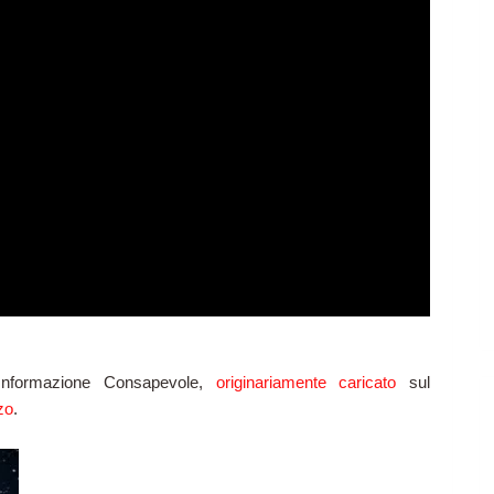
nformazione Consapevole,
originariamente caricato
sul
zo
.