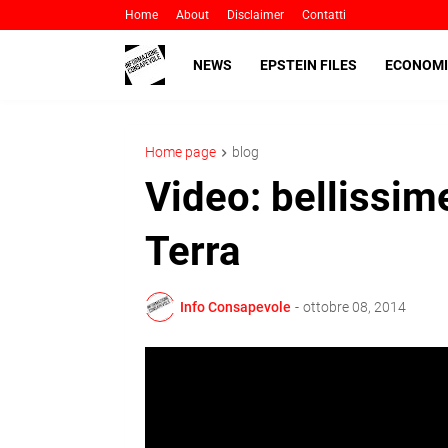
Home
About
Disclaimer
Contatti
NEWS
EPSTEIN FILES
ECONOMI
Home page
blog
Video: bellissim
Terra
Info Consapevole
-
ottobre 08, 2014