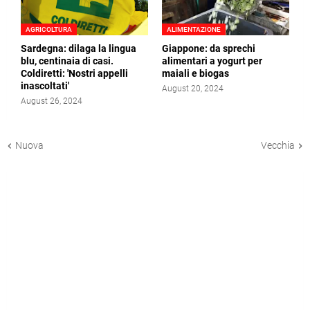
AGRICOLTURA
ALIMENTAZIONE
Sardegna: dilaga la lingua
Giappone: da sprechi
blu, centinaia di casi.
alimentari a yogurt per
Coldiretti: 'Nostri appelli
maiali e biogas
inascoltati'
August 20, 2024
August 26, 2024
Nuova
Vecchia