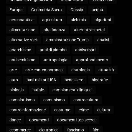
Europa
Geometria Sacra
Gossip
acqua
aereonautica
agricoltura
alchimia
algoritmi
alimentazione
alta finanza
alternative metal
alternative rock
amminstrazione Trump
analisi
anarchismo
anni di piombo
anniversari
antisemitismo
antropologia
approfondimento
arte
arte contemporanea
astrologia
attualità
auto
basi militari USA
benessere
biografie
biologia
bufale
cambiamenti climatici
complottismo
comunismo
controcultura
controinformazione
costume
crime
cultura
dance
documenti
documenti top secret
ecommerce
elettronica
fascismo
film