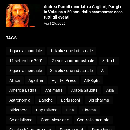
Andrea Parodi ricordato a Cagliari, Parigi e
in Valsusa a 20 anni dalla scomparsa: ecco
tutti gli eventi
April 25, 2026
TAGS
1 guerra mondiale
1 rivoluzione industriale
11 settembre 2001
2 rivoluzione industriale
3 Reich
3 guerra mondiale
3 rivoluzione industriale
AI
Africa
Agartha
Aginter Press
Alt-Right
America Latina
Antimafia
Arabia Saudita
Asia
Astronomia
Banche
Berlusconi
Big pharma
Bilderberg
Capitalismo
Cina
Cinema
Colonialismo
Comunicazione
Controllo mentale
Criminalità organizzata
Documentari
Esoterismo