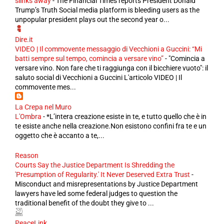
slinks away
-
The Financial Times reports President Donald
Trump’s Truth Social media platform is bleeding users as the
unpopular president plays out the second year o...
Dire.it
VIDEO | Il commovente messaggio di Vecchioni a Guccini: “Mi
batti sempre sul tempo, comincia a versare vino”
-
"Comincia a
versare vino. Non fare che ti raggiunga con il bicchiere vuoto": il
saluto social di Vecchioni a Guccini L'articolo VIDEO | Il
commovente mes...
La Crepa nel Muro
L'Ombra
-
*L’intera creazione esiste in te, e tutto quello che è in
te esiste anche nella creazione.Non esistono confini fra te e un
oggetto che è accanto a te,...
Reason
Courts Say the Justice Department Is Shredding the
'Presumption of Regularity.' It Never Deserved Extra Trust
-
Misconduct and misrepresentations by Justice Department
lawyers have led some federal judges to question the
traditional benefit of the doubt they give to ...
PeaceLink