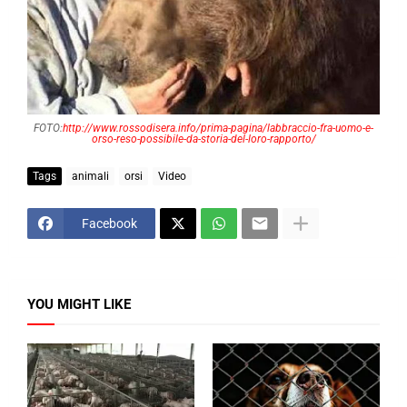
FOTO:
http://www.rossodisera.info/prima-pagina/labbraccio-fra-uomo-e-
orso-reso-possibile-da-storia-del-loro-rapporto/
Tags
animali
orsi
Video
Facebook
YOU MIGHT LIKE