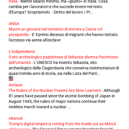
Italia
-
Niente salario minimo, ma «giusto» in Italia. Cosa
cambia per i lavoratori e che succede invece nel resto
d'Europa? Scopriamolo. - Diritto del lavoro / Pr...
ANSA
Muore un giovane nel tentativo di entrare a Ceuta col
parapendio
-
E' il primo decesso di migranti che hanno tentato
l'accesso via aerea all'exclave
L'Indipendente
Il sito archeologico palestinese di Sebastia diventa Patrimonio
dell’Umanità
-
L’UNESCO ha inserito Sebastia, sito
archeologico della Cisgiordania che conserva testimonianze di
quasi tremila anni di storia, sia nella Lista del Patri...
Antiwar
The Rulers of the Nuclear Powers Are Slow Learners
-
Although
81 years have passed since the atomic bombing of Japan in
August 1945, the rulers of major nations continue their
reckless march toward a nuclear ...
Alternet
Trump’s digital empire is rotting from the inside out as MAGA