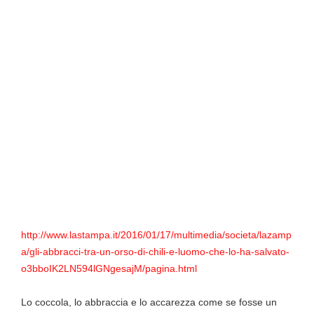
http://www.lastampa.it/2016/01/17/multimedia/societa/lazamp
a/gli-abbracci-tra-un-orso-di-chili-e-luomo-che-lo-ha-salvato-
o3bboIK2LN594lGNgesajM/pagina.html
Lo coccola, lo abbraccia e lo accarezza come se fosse un