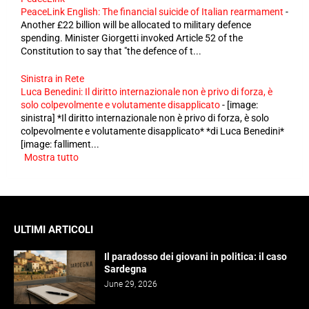
PeaceLink English: The financial suicide of Italian rearmament
-
Another £22 billion will be allocated to military defence
spending. Minister Giorgetti invoked Article 52 of the
Constitution to say that "the defence of t...
Sinistra in Rete
Luca Benedini: Il diritto internazionale non è privo di forza, è
solo colpevolmente e volutamente disapplicato
-
[image:
sinistra] *Il diritto internazionale non è privo di forza, è solo
colpevolmente e volutamente disapplicato* *di Luca Benedini*
[image: falliment...
Mostra tutto
ULTIMI ARTICOLI
Il paradosso dei giovani in politica: il caso
Sardegna
June 29, 2026