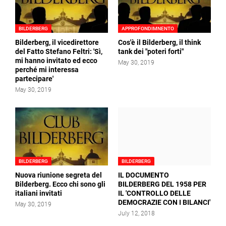
BILDERBERG
APPROFONDIMNENTO
Bilderberg, il vicedirettore
Cos'è il Bilderberg, il think
del Fatto Stefano Feltri: 'Sì,
tank dei "poteri forti"
mi hanno invitato ed ecco
May 30, 2019
perché mi interessa
partecipare'
May 30, 2019
BILDERBERG
BILDERBERG
Nuova riunione segreta del
IL DOCUMENTO
Bilderberg. Ecco chi sono gli
BILDERBERG DEL 1958 PER
italiani invitati
IL 'CONTROLLO DELLE
DEMOCRAZIE CON I BILANCI'
May 30, 2019
July 12, 2018