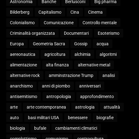
Astronomia
Banche
Berlusconi
Big pharma
Bilderberg
Capitalismo
Cina
Cinema
Colonialismo
Comunicazione
Controllo mentale
Criminalità organizzata
Documentari
Esoterismo
Europa
Geometria Sacra
Gossip
acqua
aereonautica
agricoltura
alchimia
algoritmi
alimentazione
alta finanza
alternative metal
alternative rock
amminstrazione Trump
analisi
anarchismo
anni di piombo
anniversari
antisemitismo
antropologia
approfondimento
arte
arte contemporanea
astrologia
attualità
auto
basi militari USA
benessere
biografie
biologia
bufale
cambiamenti climatici
complottismo
comunismo
controcultura