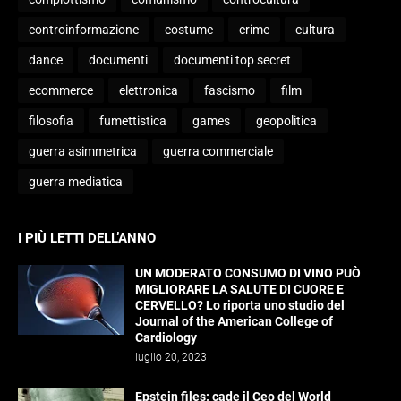
controinformazione
costume
crime
cultura
dance
documenti
documenti top secret
ecommerce
elettronica
fascismo
film
filosofia
fumettistica
games
geopolitica
guerra asimmetrica
guerra commerciale
guerra mediatica
I PIÙ LETTI DELL’ANNO
UN MODERATO CONSUMO DI VINO PUÒ
MIGLIORARE LA SALUTE DI CUORE E
CERVELLO? Lo riporta uno studio del
Journal of the American College of
Cardiology
luglio 20, 2023
Epstein files: cade il Ceo del World