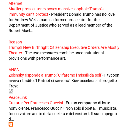
Alternet
Mueller prosecutor exposes massive loophole Trump’s
immunity can’t protect
-
President Donald Trump has no love
for Andrew Weissmann, a former prosecutor for the
Department of Justice who served as a lead member of the
Robert Muel...
Reason
Trump's New Birthright Citizenship Executive Orders Are Mostly
Theater
-
The two measures combine unconstitutional
provisions with performance art.
ANSA
Zelensky risponde a Trump: 'Ci faremo i missili da soli'
-
Il tycoon
aveva ribadito: 'I Patriot ci servono'. Kiev accelera sul progetto
Freya
PeaceLink
Cultura: Per Francesco Guccini
-
Era un compagno di lotte
nonviolente, Francesco Guccini. Non solo il poeta, il musicista,
l'osservatore acuto della società e dei costumi. Il suo impegno
d...