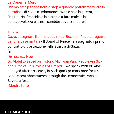
La Crepa nel Muro
Stiamo precipitando nella distopia quando potremmo vivere in
paradiso
-
di *Caitlin Johnstone* *Non è solo la guerra,
l'ingiustizia, l'ecocidio e la distopia a fare male. È la
consapevolezza che non sarebbe dovuto andare c...
TAG24
Gaza, assegnato il primo appalto dal Board of Peace: progetto
per una base militare
-
Il Board of Peace ha assegnato il primo
contratto di costruzione nella Striscia di Gaza.
Democracy Now!
Dr. Abdul El-Sayed on Historic Michigan Win: "People Are Sick
and Tired of This Politics of Hatred"
-
We speak with Dr. Abdul
El-Sayed after his victory in Michigan’s primary race for U.S.
Senate sent shockwaves through the Democratic Party. El-
Sayed, a for...
Mostra tutto
ULTIMI ARTICOLI