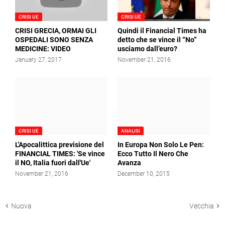
CRISI UE
CRISI UE
CRISI GRECIA, ORMAI GLI
Quindi il Financial Times ha
OSPEDALI SONO SENZA
detto che se vince il “No”
MEDICINE: VIDEO
usciamo dall’euro?
January 27, 2017
November 21, 2016
CRISI UE
ANALISI
L'Apocalittica previsione del
In Europa Non Solo Le Pen:
FINANCIAL TIMES: 'Se vince
Ecco Tutto Il Nero Che
il NO, Italia fuori dall'Ue'
Avanza
November 21, 2016
December 10, 2015
Nuova
Vecchia