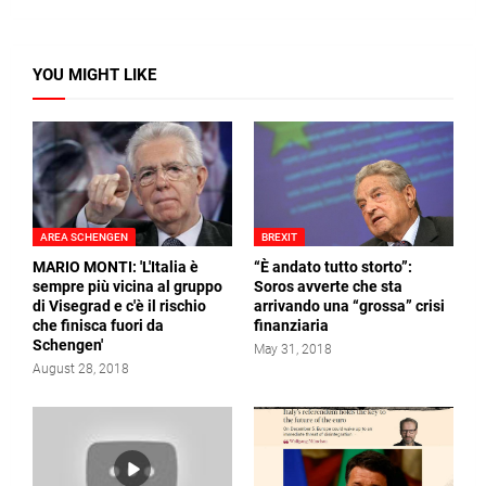
YOU MIGHT LIKE
AREA SCHENGEN
BREXIT
MARIO MONTI: 'L'Italia è
“È andato tutto storto”:
sempre più vicina al gruppo
Soros avverte che sta
di Visegrad e c'è il rischio
arrivando una “grossa” crisi
che finisca fuori da
finanziaria
Schengen'
May 31, 2018
August 28, 2018