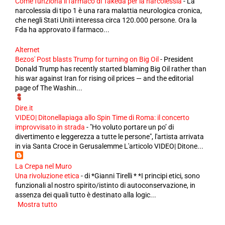
Come funziona il farmaco di Takeda per la narcolessia
-
La
narcolessia di tipo 1 è una rara malattia neurologica cronica,
che negli Stati Uniti interessa circa 120.000 persone. Ora la
Fda ha approvato il farmaco...
Alternet
Bezos' Post blasts Trump for turning on Big Oil
-
President
Donald Trump has recently started blaming Big Oil rather than
his war against Iran for rising oil prices — and the editorial
page of The Washin...
Dire.it
VIDEO| Ditonellapiaga allo Spin Time di Roma: il concerto
improvvisato in strada
-
"Ho voluto portare un po’ di
divertimento e leggerezza a tutte le persone", l'artista arrivata
in via Santa Croce in Gerusalemme L'articolo VIDEO| Ditone...
La Crepa nel Muro
Una rivoluzione etica
-
di *Gianni Tirelli * *I principi etici, sono
funzionali al nostro spirito/istinto di autoconservazione, in
assenza dei quali tutto è destinato alla logic...
Mostra tutto