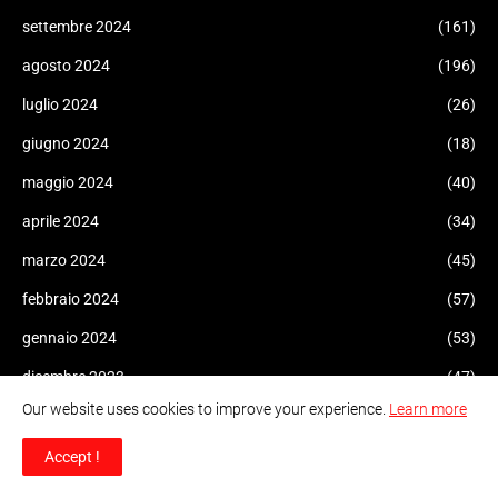
settembre 2024
(161)
agosto 2024
(196)
luglio 2024
(26)
giugno 2024
(18)
maggio 2024
(40)
aprile 2024
(34)
marzo 2024
(45)
febbraio 2024
(57)
gennaio 2024
(53)
dicembre 2023
(47)
Our website uses cookies to improve your experience.
Learn more
novembre 2023
(42)
ottobre 2023
(206)
Accept !
settembre 2023
(103)