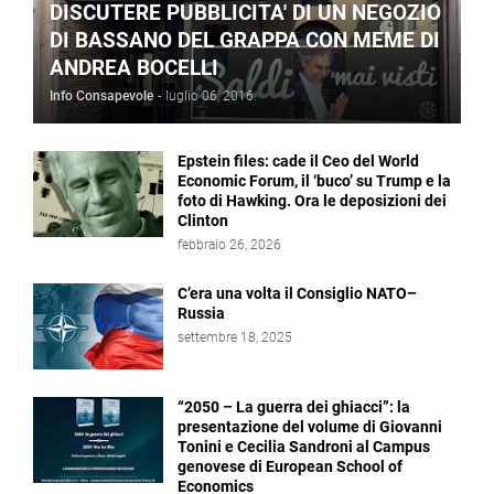
DISCUTERE PUBBLICITA' DI UN NEGOZIO
DI BASSANO DEL GRAPPA CON MEME DI
ANDREA BOCELLI
Info Consapevole
-
luglio 06, 2016
Epstein files: cade il Ceo del World
Economic Forum, il ‘buco’ su Trump e la
foto di Hawking. Ora le deposizioni dei
Clinton
febbraio 26, 2026
C’era una volta il Consiglio NATO–
Russia
settembre 18, 2025
“2050 – La guerra dei ghiacci”: la
presentazione del volume di Giovanni
Tonini e Cecilia Sandroni al Campus
genovese di European School of
Economics