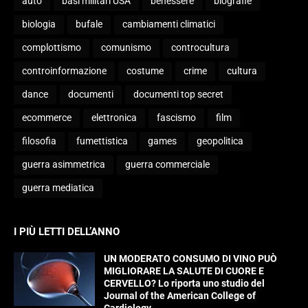
auto
basi militari USA
benessere
biografie
biologia
bufale
cambiamenti climatici
complottismo
comunismo
controcultura
controinformazione
costume
crime
cultura
dance
documenti
documenti top secret
ecommerce
elettronica
fascismo
film
filosofia
fumettistica
games
geopolitica
guerra asimmetrica
guerra commerciale
guerra mediatica
I PIÙ LETTI DELL’ANNO
UN MODERATO CONSUMO DI VINO PUÒ
MIGLIORARE LA SALUTE DI CUORE E
CERVELLO? Lo riporta uno studio del
Journal of the American College of
Cardiology