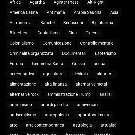
Africa
Agartha
Aginter Press
Alt-Right
America Latina
Antimafia
Arabia Saudita
Asia
Astronomia
Banche
Berlusconi
Big pharma
Bilderberg
Capitalismo
Cina
Cinema
Colonialismo
Comunicazione
Controllo mentale
Criminalità organizzata
Documentari
Esoterismo
Europa
Geometria Sacra
Gossip
acqua
aereonautica
agricoltura
alchimia
algoritmi
alimentazione
alta finanza
alternative metal
alternative rock
amminstrazione Trump
analisi
anarchismo
anni di piombo
anniversari
antisemitismo
antropologia
approfondimento
arte
arte contemporanea
astrologia
attualità