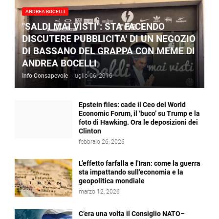
ANDREA BOCELLI
"SALDI MAI VISTI": STA FACENDO
DISCUTERE PUBBLICITA' DI UN NEGOZIO
DI BASSANO DEL GRAPPA CON MEME DI
ANDREA BOCELLI
Info Consapevole
-
luglio 06, 2016
Epstein files: cade il Ceo del World
Economic Forum, il ‘buco’ su Trump e la
foto di Hawking. Ora le deposizioni dei
Clinton
febbraio 26, 2026
L’effetto farfalla e l'Iran: come la guerra
sta impattando sull'economia e la
geopolitica mondiale
marzo 12, 2026
C’era una volta il Consiglio NATO–