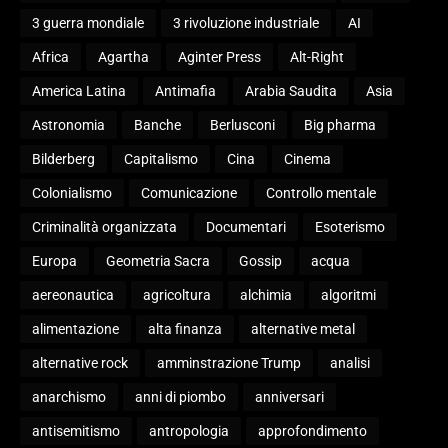
3 guerra mondiale
3 rivoluzione industriale
AI
Africa
Agartha
Aginter Press
Alt-Right
America Latina
Antimafia
Arabia Saudita
Asia
Astronomia
Banche
Berlusconi
Big pharma
Bilderberg
Capitalismo
Cina
Cinema
Colonialismo
Comunicazione
Controllo mentale
Criminalità organizzata
Documentari
Esoterismo
Europa
Geometria Sacra
Gossip
acqua
aereonautica
agricoltura
alchimia
algoritmi
alimentazione
alta finanza
alternative metal
alternative rock
amminstrazione Trump
analisi
anarchismo
anni di piombo
anniversari
antisemitismo
antropologia
approfondimento