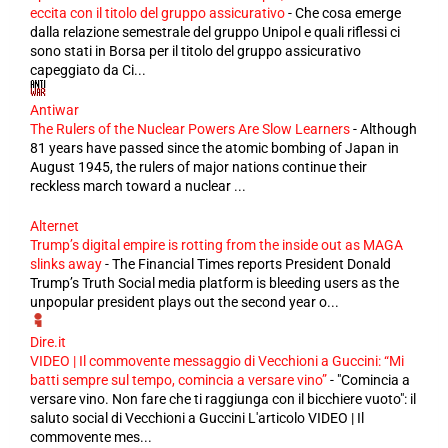
eccita con il titolo del gruppo assicurativo
-
Che cosa emerge
dalla relazione semestrale del gruppo Unipol e quali riflessi ci
sono stati in Borsa per il titolo del gruppo assicurativo
capeggiato da Ci...
Antiwar
The Rulers of the Nuclear Powers Are Slow Learners
-
Although
81 years have passed since the atomic bombing of Japan in
August 1945, the rulers of major nations continue their
reckless march toward a nuclear ...
Alternet
Trump’s digital empire is rotting from the inside out as MAGA
slinks away
-
The Financial Times reports President Donald
Trump’s Truth Social media platform is bleeding users as the
unpopular president plays out the second year o...
Dire.it
VIDEO | Il commovente messaggio di Vecchioni a Guccini: “Mi
batti sempre sul tempo, comincia a versare vino”
-
"Comincia a
versare vino. Non fare che ti raggiunga con il bicchiere vuoto": il
saluto social di Vecchioni a Guccini L'articolo VIDEO | Il
commovente mes...