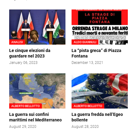
ANALISI
ALDO GIANNULI
Le cinque elezioni da
La “pista greca” di Piazza
guardare nel 2023
Fontana
January 06, 2023
December 13, 2021
ALBERTO BELLOTTO
ALBERTO BELLOTTO
La guerra sui confini
La guerra fredda nell’Egeo
marittimi nel Mediterraneo
bollente
August 29, 2020
August 28, 2020