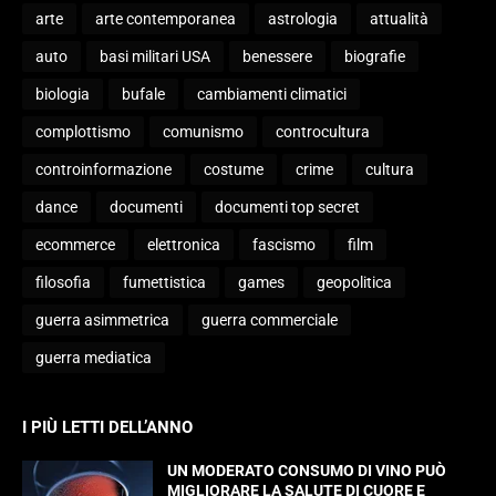
arte
arte contemporanea
astrologia
attualità
auto
basi militari USA
benessere
biografie
biologia
bufale
cambiamenti climatici
complottismo
comunismo
controcultura
controinformazione
costume
crime
cultura
dance
documenti
documenti top secret
ecommerce
elettronica
fascismo
film
filosofia
fumettistica
games
geopolitica
guerra asimmetrica
guerra commerciale
guerra mediatica
I PIÙ LETTI DELL’ANNO
UN MODERATO CONSUMO DI VINO PUÒ
MIGLIORARE LA SALUTE DI CUORE E