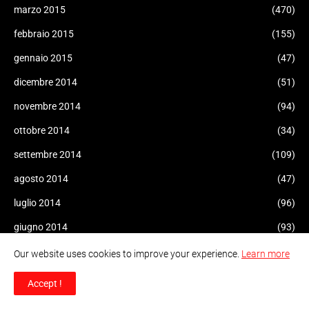
marzo 2015
(470)
febbraio 2015
(155)
gennaio 2015
(47)
dicembre 2014
(51)
novembre 2014
(94)
ottobre 2014
(34)
settembre 2014
(109)
agosto 2014
(47)
luglio 2014
(96)
giugno 2014
(93)
maggio 2014
(60)
Our website uses cookies to improve your experience.
Learn more
aprile 2014
(47)
Accept !
marzo 2014
(43)