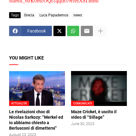
stabili_6zK0HcOQi1qqIn19rJHX8I.html
Tags
Grecia
Luca Papademos
news
Facebook
YOU MIGHT LIKE
ATTUALITÀ
COMUNICATI
Le rivelazioni choc di
Maze Cricket, è uscito il
Nicolas Sarkozy: “Merkel ed
video di “Sillage”
io abbiamo chiesto a
June 30, 2023
Berlusconi di dimettersi"
August 23, 2023