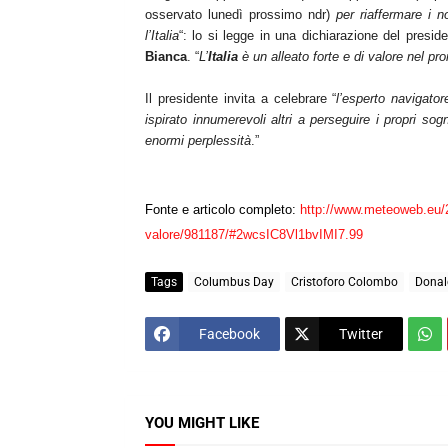
osservato lunedì prossimo ndr)
per riaffermare i n
l’Italia
“: lo si legge in una dichiarazione del preside
Bianca
. “
L’
Italia
è un alleato forte e di valore nel p
Il presidente invita a celebrare “
l’esperto navigato
ispirato innumerevoli altri a perseguire i propri so
enormi perplessità
.”
Fonte e articolo completo:
http://www.meteoweb.eu/2
valore/981187/#2wcsIC8Vl1bvIMI7.99
Tags
Columbus Day
Cristoforo Colombo
Donal
Facebook
Twitter
YOU MIGHT LIKE