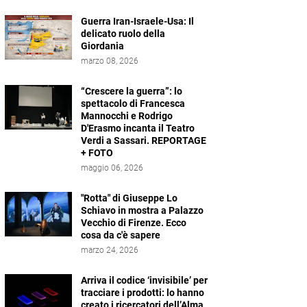
Guerra Iran-Israele-Usa: Il
delicato ruolo della
Giordania
marzo 08, 2026
“Crescere la guerra”: lo
spettacolo di Francesca
Mannocchi e Rodrigo
D'Erasmo incanta il Teatro
Verdi a Sassari. REPORTAGE
+ FOTO
maggio 06, 2026
"Rotta" di Giuseppe Lo
Schiavo in mostra a Palazzo
Vecchio di Firenze. Ecco
cosa da c'è sapere
marzo 24, 2026
Arriva il codice ‘invisibile’ per
tracciare i prodotti: lo hanno
creato i ricercatori dell’Alma