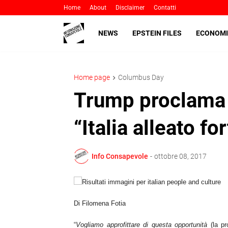
Home
About
Disclaimer
Contatti
NEWS
EPSTEIN FILES
ECONOMI
Home page
Columbus Day
Trump proclama 
“Italia alleato fo
Info Consapevole
-
ottobre 08, 2017
Di Filomena Fotia
“
Vogliamo approfittare di questa opportunità
(la pr