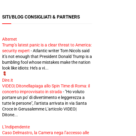
SITI/BLOG CONSIGLIATI & PARTNERS
Alternet
Trump’s latest panic is a clear threat to America:
security expert
-
Atlantic writer Tom Nicols said
it’s not enough that President Donald Trump is a
bumbling fool whose mistakes make the nation
look like idiots: He’s a vi...
Dire.it
VIDEO| Ditonellapiaga allo Spin Time di Roma: il
concerto improvvisato in strada
-
"Ho voluto
portare un po’ di divertimento e leggerezza a
tutte le persone", l'artista arrivata in via Santa
Croce in Gerusalemme L'articolo VIDEO|
Ditone...
L'Indipendente
Caso Delmastro, la Camera nega l’accesso alle