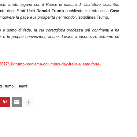
ostri stretti legami con il Paese di nascita di Cristoforo Colombo,
nte degli Stati Uniti
Donald Trump
pubblicata sul sito della
Casa
romuovere la pace e la prosperità nel mondo
“, sottolinea Trump.
re e uomo di fede, la cui coraggiosa prodezza unì continenti e ha
gni e le proprie convinzioni, anche davanti a incertezze estreme ed
017/10/trump-proclama-columbus-day-italia-alleato-forte-
d Trump
news