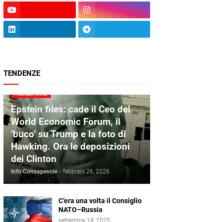
TENDENZE
AGENZIA DIRE
Epstein files: cade il Ceo del
World Economic Forum, il
‘buco’ su Trump e la foto di
Hawking. Ora le deposizioni
dei Clinton
Info Consapevole
-
febbraio 26, 2026
C’era una volta il Consiglio
NATO–Russia
settembre 18, 2025