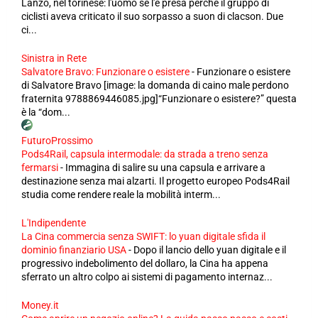
Lanzo, nel torinese: l'uomo se l'è presa perchè il gruppo di
ciclisti aveva criticato il suo sorpasso a suon di clacson. Due
ci...
Sinistra in Rete
Salvatore Bravo: Funzionare o esistere
-
Funzionare o esistere
di Salvatore Bravo [image: la domanda di caino male perdono
fraternita 9788869446085.jpg]“Funzionare o esistere?” questa
è la “dom...
FuturoProssimo
Pods4Rail, capsula intermodale: da strada a treno senza
fermarsi
-
Immagina di salire su una capsula e arrivare a
destinazione senza mai alzarti. Il progetto europeo Pods4Rail
studia come rendere reale la mobilità interm...
L'Indipendente
La Cina commercia senza SWIFT: lo yuan digitale sfida il
dominio finanziario USA
-
Dopo il lancio dello yuan digitale e il
progressivo indebolimento del dollaro, la Cina ha appena
sferrato un altro colpo ai sistemi di pagamento internaz...
Money.it