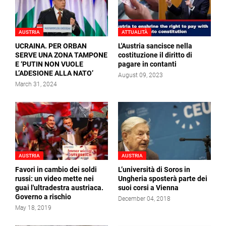
AUSTRIA
ATTUALITÀ
UCRAINA. PER ORBAN
L'Austria sancisce nella
SERVE UNA ZONA TAMPONE
costituzione il diritto di
E ‘PUTIN NON VUOLE
pagare in contanti
L’ADESIONE ALLA NATO’
August 09, 2023
March 31, 2024
AUSTRIA
AUSTRIA
Favori in cambio dei soldi
L’università di Soros in
russi: un video mette nei
Ungheria sposterà parte dei
guai l'ultradestra austriaca.
suoi corsi a Vienna
Governo a rischio
December 04, 2018
May 18, 2019