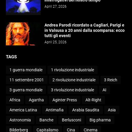
interrogativi del nostro tempo
April 27, 2026
Andrea Parodi ricordato a Cagliari, Parigi e
in Valsusa a 20 anni dalla scomparsa: ecco
tutti gli eventi
April 25, 2026
TAGS
1 guerra mondiale
1 rivoluzione industriale
11 settembre 2001
2 rivoluzione industriale
3 Reich
3 guerra mondiale
3 rivoluzione industriale
AI
Africa
Agartha
Aginter Press
Alt-Right
America Latina
Antimafia
Arabia Saudita
Asia
Astronomia
Banche
Berlusconi
Big pharma
Bilderberg
Capitalismo
Cina
Cinema