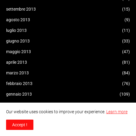
settembre 2013
(15)
agosto 2013
(9)
luglio 2013
(11)
giugno 2013
(33)
maggio 2013
(47)
aprile 2013
(81)
marzo 2013
(84)
febbraio 2013
(76)
gennaio 2013
(109)
dicembre 2012
(69)
Our website uses cookies to improve your experience.
Learn more
novembre 2012
(72)
Accept !
ottobre 2012
(83)