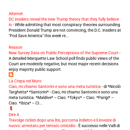
Alternet
DC insiders reveal the new Trump theory that they fully believe
in
-
While admitting that most conspiracy theories surrounding
President Donald Trump are not convincing, the D.C. insiders at
"Pod Save America" this week re...
Reason
New Survey Data on Public Perceptions of the Supreme Court
-
A detailed Marquette Law School poll finds public views of the
Court are modestly negative, but most major recent decisions
enjoy majority public support.
La Crepa nel Muro
Ciao, mi chiamo Santorini e sono una meta turistica
-
di *Nicolò
Targhetta* *Santorini* - Ciao, mi chiamo Santorini e sono una
meta turistica. *Maldive* – Ciao. *Tokyo* – Ciao. *Parigi* –
Ciao. *Ibiza* – CI...
Dire.it
Travolge ciclisti dopo una lite, poi torna indietro e li investe di
nuovo: arrestato per tentato omicidio
-
È successo nelle Valli di