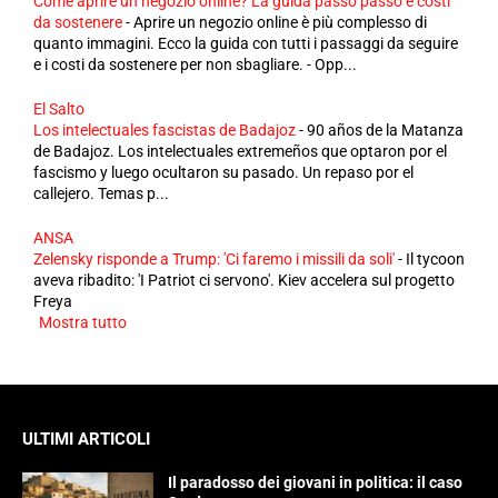
Come aprire un negozio online? La guida passo passo e costi
da sostenere
-
Aprire un negozio online è più complesso di
quanto immagini. Ecco la guida con tutti i passaggi da seguire
e i costi da sostenere per non sbagliare. - Opp...
El Salto
Los intelectuales fascistas de Badajoz
-
90 años de la Matanza
de Badajoz. Los intelectuales extremeños que optaron por el
fascismo y luego ocultaron su pasado. Un repaso por el
callejero. Temas p...
ANSA
Zelensky risponde a Trump: 'Ci faremo i missili da soli'
-
Il tycoon
aveva ribadito: 'I Patriot ci servono'. Kiev accelera sul progetto
Freya
Mostra tutto
ULTIMI ARTICOLI
Il paradosso dei giovani in politica: il caso