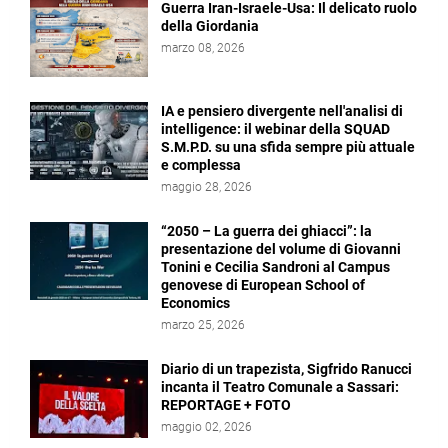
Guerra Iran-Israele-Usa: Il delicato ruolo
della Giordania
marzo 08, 2026
IA e pensiero divergente nell'analisi di
intelligence: il webinar della SQUAD
S.M.P.D. su una sfida sempre più attuale
e complessa
maggio 28, 2026
“2050 – La guerra dei ghiacci”: la
presentazione del volume di Giovanni
Tonini e Cecilia Sandroni al Campus
genovese di European School of
Economics
marzo 25, 2026
Diario di un trapezista, Sigfrido Ranucci
incanta il Teatro Comunale a Sassari:
REPORTAGE + FOTO
maggio 02, 2026