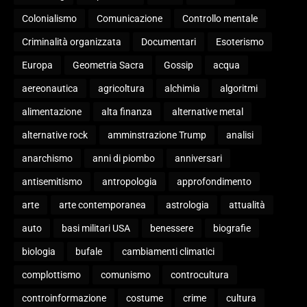
Colonialismo
Comunicazione
Controllo mentale
Criminalità organizzata
Documentari
Esoterismo
Europa
Geometria Sacra
Gossip
acqua
aereonautica
agricoltura
alchimia
algoritmi
alimentazione
alta finanza
alternative metal
alternative rock
amminstrazione Trump
analisi
anarchismo
anni di piombo
anniversari
antisemitismo
antropologia
approfondimento
arte
arte contemporanea
astrologia
attualità
auto
basi militari USA
benessere
biografie
biologia
bufale
cambiamenti climatici
complottismo
comunismo
controcultura
controinformazione
costume
crime
cultura