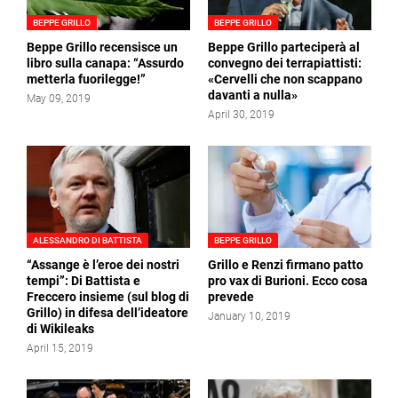
BEPPE GRILLO
BEPPE GRILLO
Beppe Grillo recensisce un
Beppe Grillo parteciperà al
libro sulla canapa: “Assurdo
convegno dei terrapiattisti:
metterla fuorilegge!”
«Cervelli che non scappano
davanti a nulla»
May 09, 2019
April 30, 2019
ALESSANDRO DI BATTISTA
BEPPE GRILLO
“Assange è l’eroe dei nostri
Grillo e Renzi firmano patto
tempi”: Di Battista e
pro vax di Burioni. Ecco cosa
Freccero insieme (sul blog di
prevede
Grillo) in difesa dell’ideatore
January 10, 2019
di Wikileaks
April 15, 2019