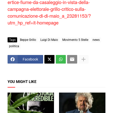
ertice-fiume-da-casaleggio-in-vista-della-
campagna-elettorale-grillo-critico-sulla-
comunicazione-di-di-maio_a_23281153/?
utm_hp_ref=it-homepage
Tags
Beppe Grillo
Luigi Di Maio
Movimento 5 Stelle
news
politica
Facebook
YOU MIGHT LIKE