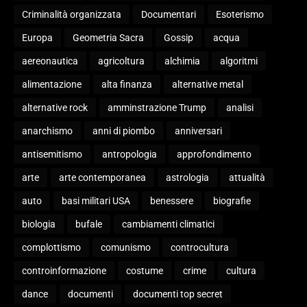
Criminalità organizzata
Documentari
Esoterismo
Europa
Geometria Sacra
Gossip
acqua
aereonautica
agricoltura
alchimia
algoritmi
alimentazione
alta finanza
alternative metal
alternative rock
amminstrazione Trump
analisi
anarchismo
anni di piombo
anniversari
antisemitismo
antropologia
approfondimento
arte
arte contemporanea
astrologia
attualità
auto
basi militari USA
benessere
biografie
biologia
bufale
cambiamenti climatici
complottismo
comunismo
controcultura
controinformazione
costume
crime
cultura
dance
documenti
documenti top secret