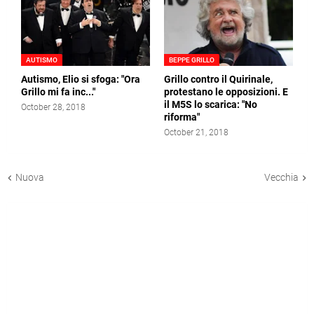
AUTISMO
BEPPE GRILLO
Autismo, Elio si sfoga: "Ora
Grillo contro il Quirinale,
Grillo mi fa inc..."
protestano le opposizioni. E
il M5S lo scarica: "No
October 28, 2018
riforma"
October 21, 2018
Nuova
Vecchia