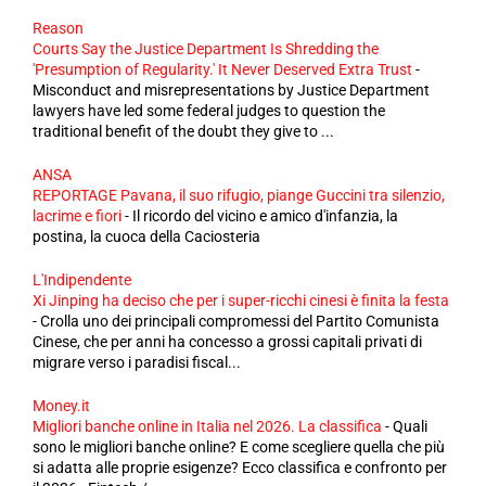
Reason
Courts Say the Justice Department Is Shredding the
'Presumption of Regularity.' It Never Deserved Extra Trust
-
Misconduct and misrepresentations by Justice Department
lawyers have led some federal judges to question the
traditional benefit of the doubt they give to ...
ANSA
REPORTAGE Pavana, il suo rifugio, piange Guccini tra silenzio,
lacrime e fiori
-
Il ricordo del vicino e amico d'infanzia, la
postina, la cuoca della Caciosteria
L'Indipendente
Xi Jinping ha deciso che per i super-ricchi cinesi è finita la festa
-
Crolla uno dei principali compromessi del Partito Comunista
Cinese, che per anni ha concesso a grossi capitali privati di
migrare verso i paradisi fiscal...
Money.it
Migliori banche online in Italia nel 2026. La classifica
-
Quali
sono le migliori banche online? E come scegliere quella che più
si adatta alle proprie esigenze? Ecco classifica e confronto per