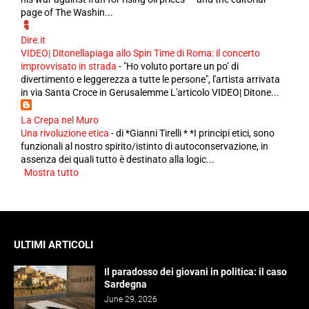
page of The Washin...
Dire.it
VIDEO| Ditonellapiaga allo Spin Time di Roma: il concerto
improvvisato in strada
-
"Ho voluto portare un po’ di
divertimento e leggerezza a tutte le persone", l'artista arrivata
in via Santa Croce in Gerusalemme L'articolo VIDEO| Ditone...
La Crepa nel Muro
Una rivoluzione etica
-
di *Gianni Tirelli * *I principi etici, sono
funzionali al nostro spirito/istinto di autoconservazione, in
assenza dei quali tutto è destinato alla logic...
Mostra tutto
ULTIMI ARTICOLI
Il paradosso dei giovani in politica: il caso
Sardegna
June 29, 2026