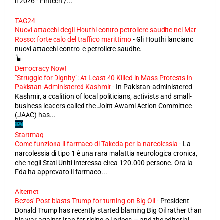
il 2026 - Fintech /...
TAG24
Nuovi attacchi degli Houthi contro petroliere saudite nel Mar
Rosso: forte calo del traffico marittimo
-
Gli Houthi lanciano
nuovi attacchi contro le petroliere saudite.
Democracy Now!
"Struggle for Dignity": At Least 40 Killed in Mass Protests in
Pakistan-Administered Kashmir
-
In Pakistan-administered
Kashmir, a coalition of local politicians, activists and small-
business leaders called the Joint Awami Action Committee
(JAAC) has...
Startmag
Come funziona il farmaco di Takeda per la narcolessia
-
La
narcolessia di tipo 1 è una rara malattia neurologica cronica,
che negli Stati Uniti interessa circa 120.000 persone. Ora la
Fda ha approvato il farmaco...
Alternet
Bezos' Post blasts Trump for turning on Big Oil
-
President
Donald Trump has recently started blaming Big Oil rather than
his war against Iran for rising oil prices — and the editorial