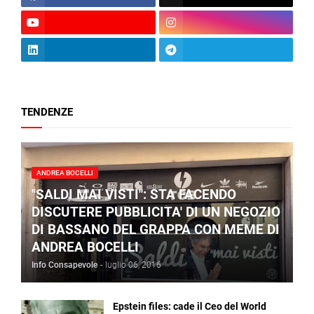
TENDENZE
ANDREA BOCELLI
"SALDI MAI VISTI": STA FACENDO
DISCUTERE PUBBLICITA' DI UN NEGOZIO
DI BASSANO DEL GRAPPA CON MEME DI
ANDREA BOCELLI
Info Consapevole
-
luglio 06, 2016
Epstein files: cade il Ceo del World