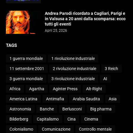
Andrea Parodi ricordato a Cagliari, Parigi e
in Valsusa a 20 anni dalla scomparsa: ecco
tutti gli eventi
April 25, 2026
TAGS
1 guerra mondiale
1 rivoluzione industriale
11 settembre 2001
2 rivoluzione industriale
3 Reich
3 guerra mondiale
3 rivoluzione industriale
AI
Africa
Agartha
Aginter Press
Alt-Right
America Latina
Antimafia
Arabia Saudita
Asia
Astronomia
Banche
Berlusconi
Big pharma
Bilderberg
Capitalismo
Cina
Cinema
Colonialismo
Comunicazione
Controllo mentale