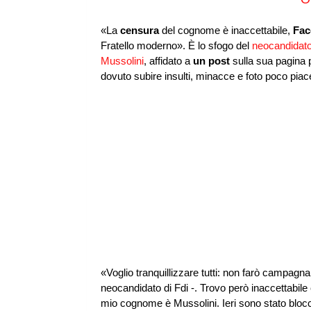
«La
censura
del cognome è inaccettabile,
Fa
Fratello moderno». È lo sfogo del
neocandidato 
Mussolini
, affidato a
un post
sulla sua pagina p
dovuto subire insulti, minacce e foto poco pia
«Voglio tranquillizzare tutti: non farò campagna el
neocandidato di Fdi -. Trovo però inaccettabile
mio cognome è Mussolini. Ieri sono stato bloccat