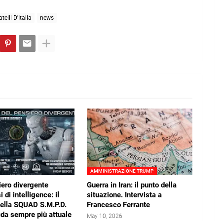
atelli D'Italia
news
AMMINISTRAZIONE TRUMP
iero divergente
Guerra in Iran: il punto della
i di intelligence: il
situazione. Intervista a
della SQUAD S.M.P.D.
Francesco Ferrante
ida sempre più attuale
May 10, 2026