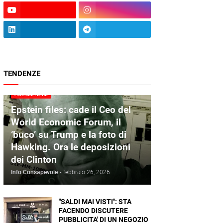
TENDENZE
AGENZIA DIRE
Epstein files: cade il Ceo del
World Economic Forum, il
‘buco’ su Trump e la foto di
Hawking. Ora le deposizioni
dei Clinton
Info Consapevole
-
febbraio 26, 2026
"SALDI MAI VISTI": STA
FACENDO DISCUTERE
PUBBLICITA' DI UN NEGOZIO