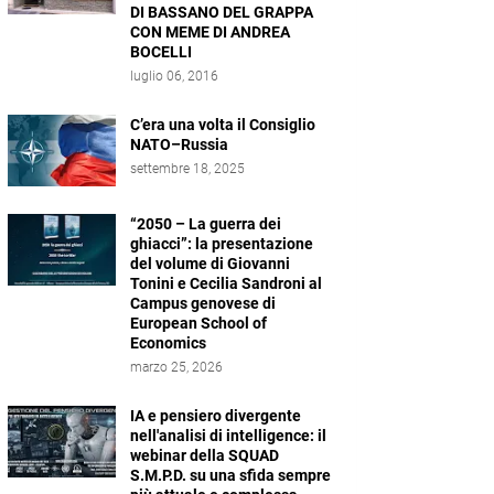
DI BASSANO DEL GRAPPA
CON MEME DI ANDREA
BOCELLI
luglio 06, 2016
C’era una volta il Consiglio
NATO–Russia
settembre 18, 2025
“2050 – La guerra dei
ghiacci”: la presentazione
del volume di Giovanni
Tonini e Cecilia Sandroni al
Campus genovese di
European School of
Economics
marzo 25, 2026
IA e pensiero divergente
nell'analisi di intelligence: il
webinar della SQUAD
S.M.P.D. su una sfida sempre