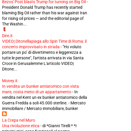
Bezos' Post blasts Trump for turning on Big Oil
-
President Donald Trump has recently started
blaming Big Oil rather than his war against Iran
for rising oil prices — and the editorial page of
The Washin...
Dire.it
VIDEO| Ditonellapiaga allo Spin Time di Roma: il
concerto improvvisato in strada
-
"Ho voluto
portare un po’ di divertimento e leggerezza a
tutte le persone", l'artista arrivata in via Santa
Croce in Gerusalemme L'articolo VIDEO|
Ditone...
Money.it
In vendita un bunker antiatomico con vista
mare, costa meno di un appartamento
-
In
vendita nel Kent un ex bunker antiatomico della
Guerra Fredda a soli 45.000 sterline. - Mercato
immobiliare / Mercato immobiliare, bunker
La Crepa nel Muro
Una rivoluzione etica
-
di *Gianni Tirelli * *I