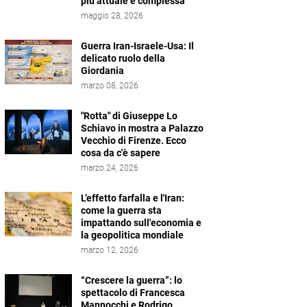
più attuale e complessa
maggio 28, 2026
Guerra Iran-Israele-Usa: Il
delicato ruolo della
Giordania
marzo 08, 2026
"Rotta" di Giuseppe Lo
Schiavo in mostra a Palazzo
Vecchio di Firenze. Ecco
cosa da c'è sapere
marzo 24, 2026
L’effetto farfalla e l'Iran:
come la guerra sta
impattando sull'economia e
la geopolitica mondiale
marzo 12, 2026
“Crescere la guerra”: lo
spettacolo di Francesca
Mannocchi e Rodrigo