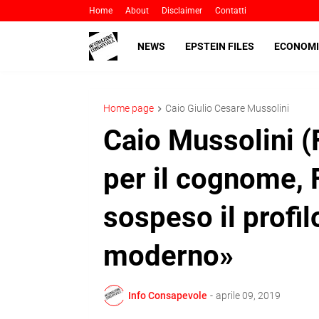
Home
About
Disclaimer
Contatti
NEWS
EPSTEIN FILES
ECONOMI
Home page
Caio Giulio Cesare Mussolini
Caio Mussolini (
per il cognome,
sospeso il profil
moderno»
Info Consapevole
-
aprile 09, 2019