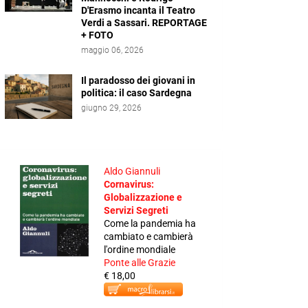
D'Erasmo incanta il Teatro
Verdi a Sassari. REPORTAGE
+ FOTO
maggio 06, 2026
Il paradosso dei giovani in
politica: il caso Sardegna
giugno 29, 2026
Aldo Giannuli
Cornavirus:
Globalizzazione e
Servizi Segreti
Come la pandemia ha
cambiato e cambierà
l'ordine mondiale
Ponte alle Grazie
€ 18,00