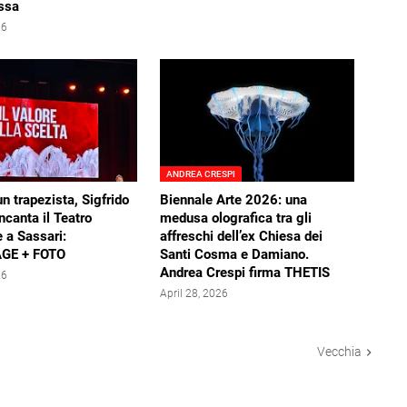
ssa
26
ANDREA CRESPI
un trapezista, Sigfrido
Biennale Arte 2026: una
ncanta il Teatro
medusa olografica tra gli
 a Sassari:
affreschi dell’ex Chiesa dei
GE + FOTO
Santi Cosma e Damiano.
Andrea Crespi firma THETIS
26
April 28, 2026
Vecchia