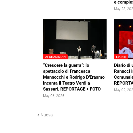
e comple
May 28, 20
AFGHANISTAN
EVENTI
“Crescere la guerra”: lo
Diario di 
spettacolo di Francesca
Ranucci i
Mannocchi e Rodrigo D'Erasmo
Comunale
incanta il Teatro Verdi a
REPORTA
Sassari. REPORTAGE + FOTO
May 02, 20
May 06, 2026
Nuova