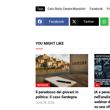
Tags
Caio Giulio Cesare Mussolini
Facebook
Fr
Facebook
Twitter
YOU MIGHT LIKE
BESSUDE
AI
Il paradosso dei giovani in
IA e pens
politica: il caso Sardegna
nell'analis
webinar 
June 29, 2026
su una sf