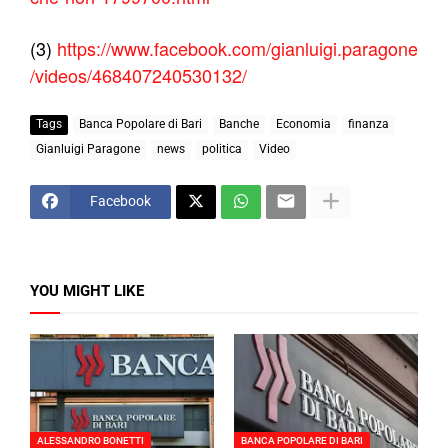
(3)
https://www.facebook.com/gianluigi.paragone
/videos/468407240530132/
Tags
Banca Popolare di Bari
Banche
Economia
finanza
Gianluigi Paragone
news
politica
Video
Facebook
YOU MIGHT LIKE
ALESSANDRO BONETTI
BANCA POPOLARE DI BARI