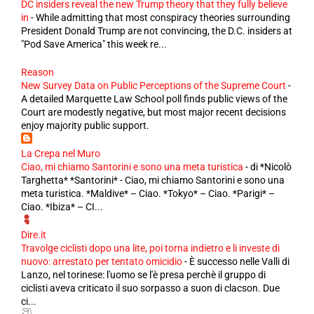
DC insiders reveal the new Trump theory that they fully believe
in
-
While admitting that most conspiracy theories surrounding
President Donald Trump are not convincing, the D.C. insiders at
"Pod Save America" this week re...
Reason
New Survey Data on Public Perceptions of the Supreme Court
-
A detailed Marquette Law School poll finds public views of the
Court are modestly negative, but most major recent decisions
enjoy majority public support.
La Crepa nel Muro
Ciao, mi chiamo Santorini e sono una meta turistica
-
di *Nicolò
Targhetta* *Santorini* - Ciao, mi chiamo Santorini e sono una
meta turistica. *Maldive* – Ciao. *Tokyo* – Ciao. *Parigi* –
Ciao. *Ibiza* – CI...
Dire.it
Travolge ciclisti dopo una lite, poi torna indietro e li investe di
nuovo: arrestato per tentato omicidio
-
È successo nelle Valli di
Lanzo, nel torinese: l'uomo se l'è presa perchè il gruppo di
ciclisti aveva criticato il suo sorpasso a suon di clacson. Due
ci...