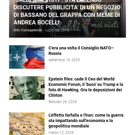
DISCUTERE PUBBLICITA' DI UN NEGOZIO
DI BASSANO DEL GRAPPA CON MEME DI
ANDREA BOCELLI
Info Consapevole
-
luglio 06, 2016
C’era una volta il Consiglio NATO–
Russia
settembre 18, 2025
Epstein files: cade il Ceo del World
Economic Forum, il ‘buco’ su Trump e la
foto di Hawking. Ora le deposizioni dei
Clinton
febbraio 26, 2026
L’effetto farfalla e l'Iran: come la guerra
sta impattando sull'economia e la
geopolitica mondiale
marzo 12, 2026