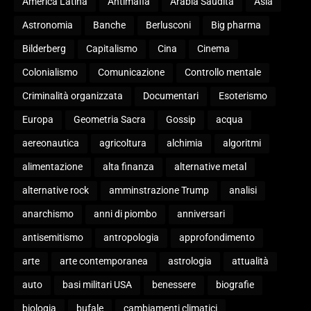
America Latina
Antimafia
Arabia Saudita
Asia
Astronomia
Banche
Berlusconi
Big pharma
Bilderberg
Capitalismo
Cina
Cinema
Colonialismo
Comunicazione
Controllo mentale
Criminalità organizzata
Documentari
Esoterismo
Europa
Geometria Sacra
Gossip
acqua
aereonautica
agricoltura
alchimia
algoritmi
alimentazione
alta finanza
alternative metal
alternative rock
amminstrazione Trump
analisi
anarchismo
anni di piombo
anniversari
antisemitismo
antropologia
approfondimento
arte
arte contemporanea
astrologia
attualità
auto
basi militari USA
benessere
biografie
biologia
bufale
cambiamenti climatici