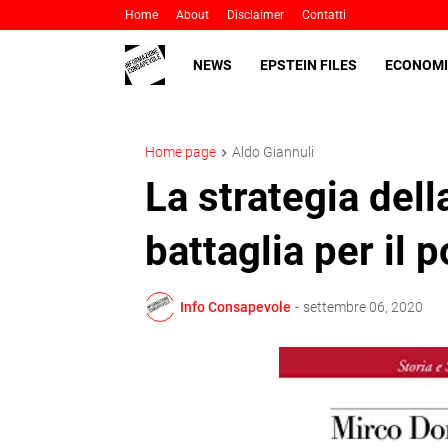
Home
About
Disclaimer
Contatti
NEWS
EPSTEIN FILES
ECONOMI
Home page
Aldo Giannuli
La strategia dell
battaglia per il p
Info Consapevole
-
settembre 06, 2020