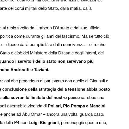
e dei corpi militari dello Stato, dalla mafia, dalla
e al ruolo svolto da Umberto D’Amato e dal suo ufficio:
 politica come durante gli anni del fascismo. Ma se tutto ciò
e – dipese dalla complicità e dalla connivenza – oltre che
Stato e cioè del Ministero della Difesa e degli interni, del
quando i servitori dello stato non servivano più
nche Andreotti e Taviani.
zioni che procedono di pari passo con quelle di Giannuli e
a conclusione della strategia della tensione abbia posto
e alla sovranità limitata del nostro paese
sarebbe una
soli esempi: le vicenda di
Pollari, Pio Pompa e Mancini
ate anche ad Abu Omar – ancora una volta, guarda caso,
lle della P4 con
Luigi Bisignani
, personaggio questo che,