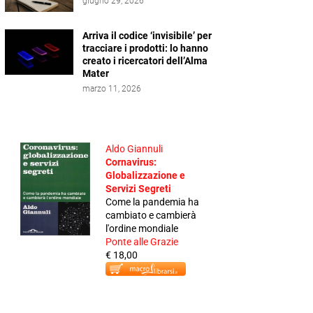
giugno 29, 2026
Arriva il codice ‘invisibile’ per
tracciare i prodotti: lo hanno
creato i ricercatori dell’Alma
Mater
marzo 11, 2026
Aldo Giannuli
Cornavirus:
Globalizzazione e
Servizi Segreti
Come la pandemia ha
cambiato e cambierà
l'ordine mondiale
Ponte alle Grazie
€ 18,00