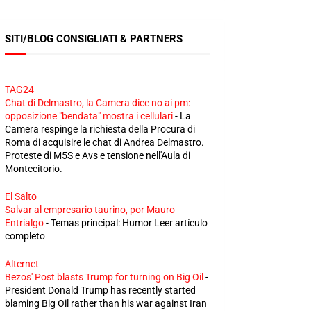
SITI/BLOG CONSIGLIATI & PARTNERS
TAG24
Chat di Delmastro, la Camera dice no ai pm:
opposizione "bendata" mostra i cellulari
-
La
Camera respinge la richiesta della Procura di
Roma di acquisire le chat di Andrea Delmastro.
Proteste di M5S e Avs e tensione nell'Aula di
Montecitorio.
El Salto
Salvar al empresario taurino, por Mauro
Entrialgo
-
Temas principal: Humor Leer artículo
completo
Alternet
Bezos' Post blasts Trump for turning on Big Oil
-
President Donald Trump has recently started
blaming Big Oil rather than his war against Iran