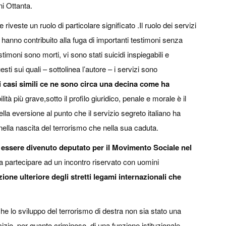
ni Ottanta.
riveste un ruolo di particolare significato .Il ruolo dei servizi
 hanno contribuito alla fuga di importanti testimoni senza
stimoni sono morti, vi sono stati suicidi inspiegabili e
esti sui quali – sottolinea l’autore – i servizi sono
 casi simili ce ne sono circa una decina come ha
ità più grave,sotto il profilo giuridico, penale e morale è il
 della eversione al punto che il servizio segreto italiano ha
ella nascita del terrorismo che nella sua caduta.
 essere divenuto deputato per il Movimento Sociale nel
ti a partecipare ad un incontro riservato con uomini
one ulteriore degli stretti legami internazionali che
he lo sviluppo del terrorismo di destra non sia stato una
zio, per quanto criminoso, di una funzione istituzionale