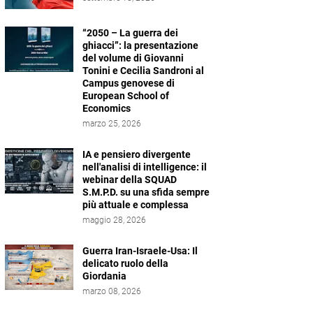
“2050 – La guerra dei
ghiacci”: la presentazione
del volume di Giovanni
Tonini e Cecilia Sandroni al
Campus genovese di
European School of
Economics
marzo 25, 2026
IA e pensiero divergente
nell'analisi di intelligence: il
webinar della SQUAD
S.M.P.D. su una sfida sempre
più attuale e complessa
maggio 28, 2026
Guerra Iran-Israele-Usa: Il
delicato ruolo della
Giordania
marzo 08, 2026