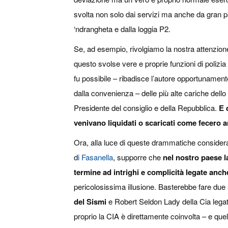
svolta non solo dai servizi ma anche da gran part
‘ndrangheta e dalla loggia P2.
Se, ad esempio, rivolgiamo la nostra attenzion
questo svolse vere e proprie funzioni di polizia
fu possibile – ribadisce l’autore opportunament
dalla convenienza – delle più alte cariche dello 
Presidente del consiglio e della Repubblica.
E 
venivano liquidati o scaricati come fecero a
Ora, alla luce di queste drammatiche considera
d
i Fasanella
, supporre che
nel nostro paese l
termine ad intrighi e complicità legate anch
pericolosissima illusione. Basterebbe fare due 
del Sismi
e Robert Seldon Lady della Cia leg
proprio la CIA è direttamente coinvolta – e que