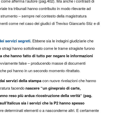
” come afferma l’autore (pag.402). Ma anche i contrasti di
riale tra tribunali hanno contribuito in modo rilevante ad
ro strumento – sempre nel contesto della magistratura
menti come nel caso dei giudici di Treviso Giancarlo Stiz e di
ei servizi segreti.
Ebbene sia le indagini giudiziarie che
e stragi hanno sottolineato come le trame stragiste furono
zza che hanno fatto di tutto per negare le informazioni
ovviamente false – producendo masse di documenti
 che poi hanno in un secondo momento ritrattato.
dai servizi della stampa
con nuove rivelazioni che hanno
stratura facendo
nascere “un ginepraio di carte,
anno reso più ardua ricostruzione della verità“ (pag.
sull’Italicus sia i servizi che la P2 hanno spesso
re determinati elementi o a nasconderne altri. E certamente