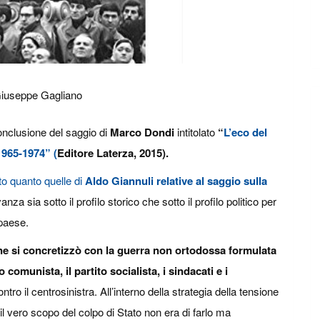
Giuseppe Gagliano
onclusione del saggio di
Marco Dondi
intitolato
“
L’eco del
1965-1974” (
Editore Laterza, 2015).
to quanto quelle di
Aldo Giannuli relative al saggio sulla
nza sia sotto il profilo storico che sotto il profilo politico per
paese.
ione si concretizzò con la guerra non ortodossa formulata
 comunista, il partito socialista, i sindacati e i
ntro il centrosinistra. All’interno della strategia della tensione
ti il vero scopo del colpo di Stato non era di farlo ma