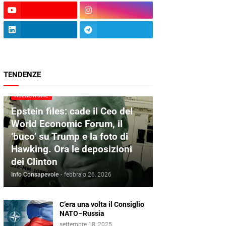
TENDENZE
AGENZIA DIRE
Epstein files: cade il Ceo del
World Economic Forum, il
‘buco’ su Trump e la foto di
Hawking. Ora le deposizioni
dei Clinton
Info Consapevole
-
febbraio 26, 2026
C’era una volta il Consiglio
NATO–Russia
settembre 18, 2025