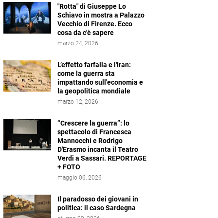
"Rotta" di Giuseppe Lo
Schiavo in mostra a Palazzo
Vecchio di Firenze. Ecco
cosa da c'è sapere
marzo 24, 2026
L’effetto farfalla e l'Iran:
come la guerra sta
impattando sull'economia e
la geopolitica mondiale
marzo 12, 2026
“Crescere la guerra”: lo
spettacolo di Francesca
Mannocchi e Rodrigo
D'Erasmo incanta il Teatro
Verdi a Sassari. REPORTAGE
+ FOTO
maggio 06, 2026
Il paradosso dei giovani in
politica: il caso Sardegna