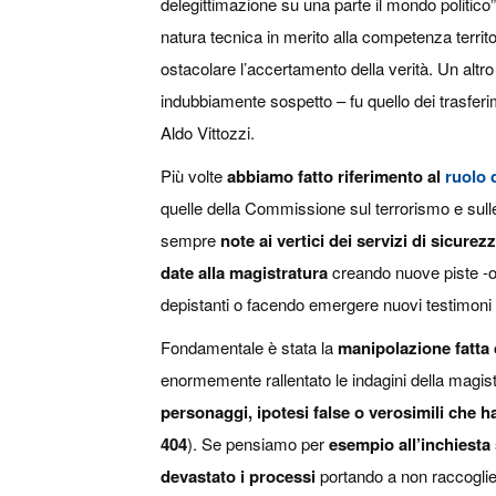
delegittimazione su una parte il mondo politico
natura tecnica in merito alla competenza territo
ostacolare l’accertamento della verità. Un alt
indubbiamente sospetto – fu quello dei trasferi
Aldo Vittozzi.
Più volte
abbiamo fatto riferimento al
ruolo d
quelle della Commissione sul terrorismo e sull
sempre
note ai vertici dei servizi di sicure
date alla magistratura
creando nuove piste -
depistanti o facendo emergere nuovi testimoni
Fondamentale è stata la
manipolazione fatta 
enormemente rallentato le indagini della magi
personaggi, ipotesi false o verosimili che h
404
). Se pensiamo per
esempio all’inchiesta 
devastato i processi
portando a non raccoglie