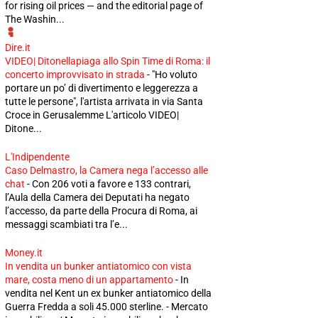
for rising oil prices — and the editorial page of
The Washin...
Dire.it
VIDEO| Ditonellapiaga allo Spin Time di Roma: il
concerto improvvisato in strada
-
"Ho voluto
portare un po’ di divertimento e leggerezza a
tutte le persone", l'artista arrivata in via Santa
Croce in Gerusalemme L'articolo VIDEO|
Ditone...
L'Indipendente
Caso Delmastro, la Camera nega l’accesso alle
chat
-
Con 206 voti a favore e 133 contrari,
l’Aula della Camera dei Deputati ha negato
l’accesso, da parte della Procura di Roma, ai
messaggi scambiati tra l’e...
Money.it
In vendita un bunker antiatomico con vista
mare, costa meno di un appartamento
-
In
vendita nel Kent un ex bunker antiatomico della
Guerra Fredda a soli 45.000 sterline. - Mercato