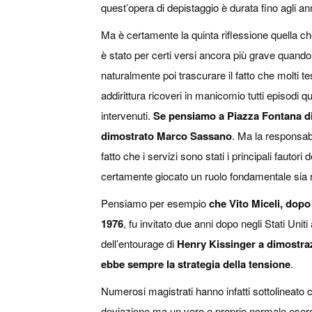
quest’opera di depistaggio è durata fino agli an
Ma è certamente la quinta riflessione quella che 
è stato per certi versi ancora più grave quando
naturalmente poi trascurare il fatto che molti te
addirittura ricoveri in manicomio tutti episodi qu
intervenuti.
Se pensiamo a Piazza Fontana di
dimostrato Marco Sassano
. Ma la responsabil
fatto che i servizi sono stati i principali fautori
certamente giocato un ruolo fondamentale sia n
Pensiamo per esempio
che Vito Miceli, dopo
1976
, fu invitato due anni dopo negli Stati Uni
dell’entourage di
Henry Kissinger a dimostrazi
ebbe sempre la strategia della tensione
.
Numerosi magistrati hanno infatti sottolineato c
deviazione ma un vero e proprio normale eserci