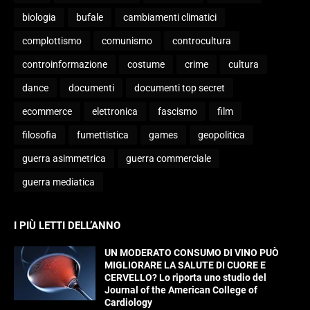
biologia
bufale
cambiamenti climatici
complottismo
comunismo
controcultura
controinformazione
costume
crime
cultura
dance
documenti
documenti top secret
ecommerce
elettronica
fascismo
film
filosofia
fumettistica
games
geopolitica
guerra asimmetrica
guerra commerciale
guerra mediatica
I PIÙ LETTI DELL’ANNO
UN MODERATO CONSUMO DI VINO PUÒ
MIGLIORARE LA SALUTE DI CUORE E
CERVELLO? Lo riporta uno studio del
Journal of the American College of
Cardiology