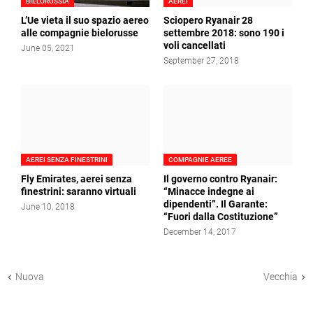
BIELORUSSIA
AEREI
L’Ue vieta il suo spazio aereo
Sciopero Ryanair 28
alle compagnie bielorusse
settembre 2018: sono 190 i
voli cancellati
June 05, 2021
September 27, 2018
AEREI SENZA FINESTRINI
COMPAGNIE AEREE
Fly Emirates, aerei senza
Il governo contro Ryanair:
finestrini: saranno virtuali
“Minacce indegne ai
dipendenti”. Il Garante:
June 10, 2018
“Fuori dalla Costituzione”
December 14, 2017
Nuova
Vecchia