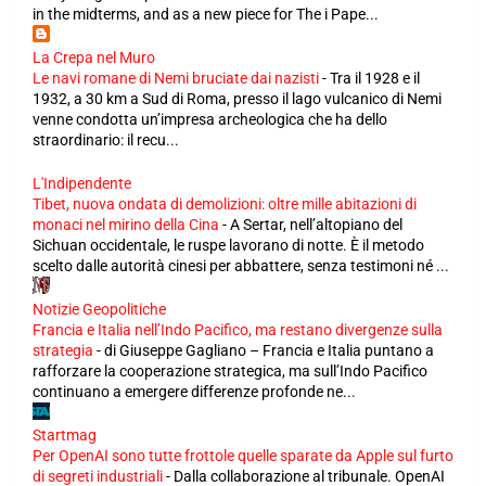
in the midterms, and as a new piece for The i Pape...
La Crepa nel Muro
Le navi romane di Nemi bruciate dai nazisti
-
Tra il 1928 e il
1932, a 30 km a Sud di Roma, presso il lago vulcanico di Nemi
venne condotta un’impresa archeologica che ha dello
straordinario: il recu...
L'Indipendente
Tibet, nuova ondata di demolizioni: oltre mille abitazioni di
monaci nel mirino della Cina
-
A Sertar, nell’altopiano del
Sichuan occidentale, le ruspe lavorano di notte. È il metodo
scelto dalle autorità cinesi per abbattere, senza testimoni né ...
Notizie Geopolitiche
Francia e Italia nell’Indo Pacifico, ma restano divergenze sulla
strategia
-
di Giuseppe Gagliano – Francia e Italia puntano a
rafforzare la cooperazione strategica, ma sull’Indo Pacifico
continuano a emergere differenze profonde ne...
Startmag
Per OpenAI sono tutte frottole quelle sparate da Apple sul furto
di segreti industriali
-
Dalla collaborazione al tribunale. OpenAI