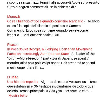
risponde senza mezzi termini alle accuse di Apple sul presunto
furto di segreti commerciali. Nella richiesta di a...
Money.it
Cos'è il bilancio ottico e quando conviene scaricarlo
-
Il bilancio
ottico è la copia del bilancio depositato in Camera di
Commercio. Ecco cosa contiene, quando serve e come
leggerlo. - Gestione aziendale / Gui...
Reason
In Post-Soviet Georgia, a Fledgling Libertarian Movement
Faces an Increasingly Authoritarian State
-
As leader of the
“Girchi—More Freedom” party, Zurah Japaridze spent 7
months jailed as a political prisoner. He’s prepared to spend
much longer there if he...
El Salto
Una historia repetida
-
Algunos de esos olivos son los mismos
que estaban en el 36, testigos involuntarios de todo lo que
ocurrió. Temas principal: La vida y ya Leer artículo com...
Mostra tutto