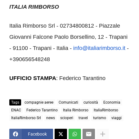
ITALIA RIMBORSO
Italia Rimborso Srl - 02734800812 - Piazzale
Giovanni Falcone Paolo Borsellino, 12 - Trapani
- 91100 - Trapani - Italia -
info@italiarimborso.it
-
+390656548248
UFFICIO STAMPA
:
Federico Tarantino
Tags
compagnie aeree
Comunicati
curiosità
Economia
ENAC
Federico Tarantino
Italia Rimborso
ItaliaRimborso
ItaliaRimborso Srl
news
scioperi
travel
turismo
viaggi
Facebook