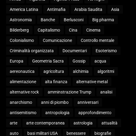
America Latina
Antimafia
Arabia Saudita
Asia
Astronomia
Banche
Berlusconi
Big pharma
Bilderberg
Capitalismo
Cina
Cinema
Colonialismo
Comunicazione
Controllo mentale
Criminalità organizzata
Documentari
Esoterismo
Europa
Geometria Sacra
Gossip
acqua
aereonautica
agricoltura
alchimia
algoritmi
alimentazione
alta finanza
alternative metal
alternative rock
amminstrazione Trump
analisi
anarchismo
anni di piombo
anniversari
antisemitismo
antropologia
approfondimento
arte
arte contemporanea
astrologia
attualità
auto
basi militari USA
benessere
biografie