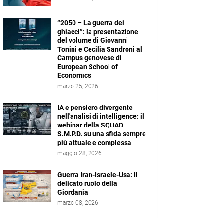
“2050 – La guerra dei
ghiacci”: la presentazione
del volume di Giovanni
Tonini e Cecilia Sandroni al
Campus genovese di
European School of
Economics
marzo 25, 2026
IA e pensiero divergente
nell'analisi di intelligence: il
webinar della SQUAD
S.M.P.D. su una sfida sempre
più attuale e complessa
maggio 28, 2026
Guerra Iran-Israele-Usa: Il
delicato ruolo della
Giordania
marzo 08, 2026