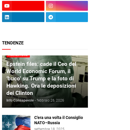
TENDENZE
AGENZIA DIRE
Epstein files: cade il Ceo del
World Economic Forum, il
‘buco’ su Trump e la foto di
Hawking. Ora le deposizioni
dei Clinton
Info Consapevole
-
febbraio 26, 2026
C’era una volta il Consiglio
NATO–Russia
settembre 18, 2025