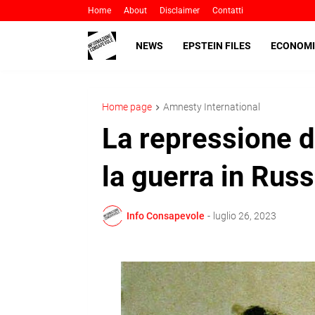
Home
About
Disclaimer
Contatti
NEWS
EPSTEIN FILES
ECONOMI
Home page
Amnesty International
La repressione 
la guerra in Russ
Info Consapevole
-
luglio 26, 2023