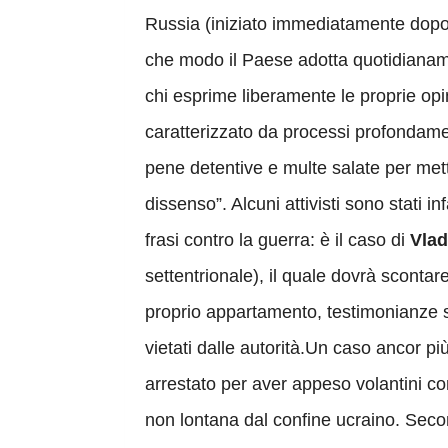
Russia (iniziato immediatamente dopo l
che modo il Paese adotta quotidianam
chi esprime liberamente le proprie opin
caratterizzato da processi profondamen
pene detentive e multe salate per mette
dissenso”. Alcuni attivisti sono stati i
frasi contro la guerra: è il caso di
Vla
settentrionale), il quale dovrà scontar
proprio appartamento, testimonianze s
vietati dalle autorità.Un caso ancor pi
arrestato per aver appeso volantini co
non lontana dal confine ucraino. Sec