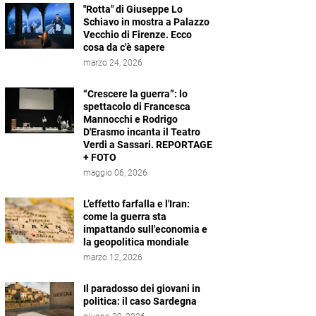
"Rotta" di Giuseppe Lo
Schiavo in mostra a Palazzo
Vecchio di Firenze. Ecco
cosa da c'è sapere
marzo 24, 2026
“Crescere la guerra”: lo
spettacolo di Francesca
Mannocchi e Rodrigo
D'Erasmo incanta il Teatro
Verdi a Sassari. REPORTAGE
+ FOTO
maggio 06, 2026
L’effetto farfalla e l'Iran:
come la guerra sta
impattando sull'economia e
la geopolitica mondiale
marzo 12, 2026
Il paradosso dei giovani in
politica: il caso Sardegna