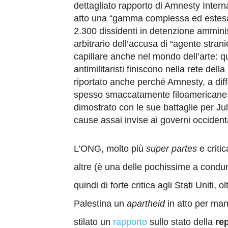
dettagliato rapporto di Amnesty Inter
atto una “gamma complessa ed estesa di 
2.300 dissidenti in detenzione amminist
arbitrario dell’accusa di “agente stran
capillare anche nel mondo dell’arte: qu
antimilitaristi finiscono nella rete de
riportato anche perché Amnesty, a diffe
spesso smaccatamente filoamericane –
dimostrato con le sue battaglie per Juli
cause assai invise ai governi occidenta
L’ONG, molto più
super partes
e critic
altre (è una delle pochissime a condur
quindi di forte critica agli Stati Uniti,
Palestina un
apartheid
in atto per man
stilato un
rapporto
sullo stato della
re