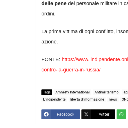
delle pene
del personale militare in c
ordini.
La prima vittima di ogni conflitto, ins
azione.
FONTE:
https://www.lindipendente.on
contro-la-guerra-in-russia/
Tags
Amnesty International
Antimilitarismo
ap
L'Indipendente
libertà d'informazione
news
ON
Facebook
Twitter