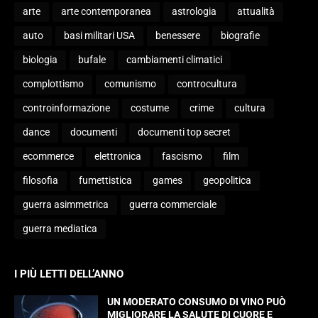
arte
arte contemporanea
astrologia
attualità
auto
basi militari USA
benessere
biografie
biologia
bufale
cambiamenti climatici
complottismo
comunismo
controcultura
controinformazione
costume
crime
cultura
dance
documenti
documenti top secret
ecommerce
elettronica
fascismo
film
filosofia
fumettistica
games
geopolitica
guerra asimmetrica
guerra commerciale
guerra mediatica
I PIÙ LETTI DELL’ANNO
UN MODERATO CONSUMO DI VINO PUÒ
MIGLIORARE LA SALUTE DI CUORE E