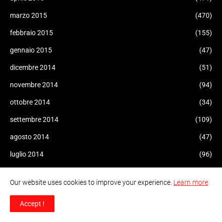
marzo 2015
(470)
febbraio 2015
(155)
gennaio 2015
(47)
dicembre 2014
(51)
novembre 2014
(94)
ottobre 2014
(34)
settembre 2014
(109)
agosto 2014
(47)
luglio 2014
(96)
giugno 2014
(93)
Our website uses cookies to improve your experience.
Learn more
maggio 2014
(60)
Accept !
aprile 2014
(47)