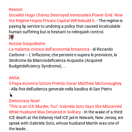
Reason
Socialist Hugo Chávez Destroyed Venezuela's Power Grid. Now
the Regime Hopes Private Capital Will Rebuild It.
-
The regime is
paying lip service to undoing a policy that caused incalculable
human suffering but is hesitant to relinquish control.
Notizie Geopolitiche
La malattia cronica dell’economia britannica
-
di Riccardo
Carbone – L’inflazione, che persiste e supera le previsioni, la
Sindrome da Bilanciodeficienza Acquisita (Acquired
Budgetdeficiency Syndrome), ...
ANSA
Il Papa incontra l'attore Premio Oscar Matthew McConaughey
-
Alla fine dell'udienza generale nella basilica di San Pietro
Democracy Now!
"This Is an ICE Murder, Too": Gabriela Soto Says She Miscarried
While Husband Was Detained in Solitary
-
In the wake of a third
ICE death at the Delaney Hall ICE jail in Newark, New Jersey, we
speak with Gabriela Soto, whose husband Martín was one of
the leade...