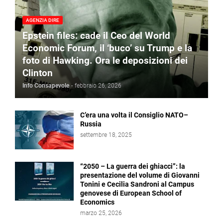
AGENZIA DIRE
Epstein files: cade il Ceo del World
Economic Forum, il ‘buco’ su Trump e la
foto di Hawking. Ora le deposizioni dei
Clinton
Info Consapevole
-
febbraio 26, 2026
C’era una volta il Consiglio NATO–
Russia
settembre 18, 2025
“2050 – La guerra dei ghiacci”: la
presentazione del volume di Giovanni
Tonini e Cecilia Sandroni al Campus
genovese di European School of
Economics
marzo 25, 2026