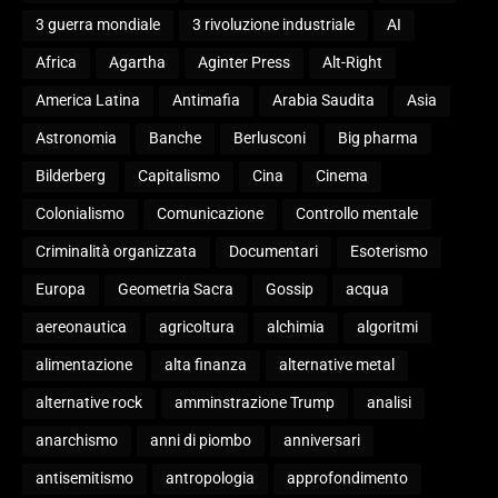
3 guerra mondiale
3 rivoluzione industriale
AI
Africa
Agartha
Aginter Press
Alt-Right
America Latina
Antimafia
Arabia Saudita
Asia
Astronomia
Banche
Berlusconi
Big pharma
Bilderberg
Capitalismo
Cina
Cinema
Colonialismo
Comunicazione
Controllo mentale
Criminalità organizzata
Documentari
Esoterismo
Europa
Geometria Sacra
Gossip
acqua
aereonautica
agricoltura
alchimia
algoritmi
alimentazione
alta finanza
alternative metal
alternative rock
amminstrazione Trump
analisi
anarchismo
anni di piombo
anniversari
antisemitismo
antropologia
approfondimento