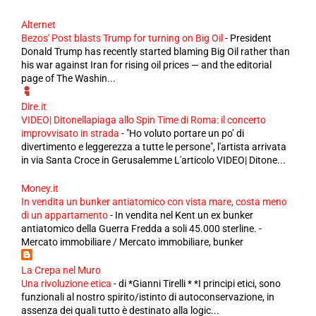
Alternet
Bezos' Post blasts Trump for turning on Big Oil
-
President
Donald Trump has recently started blaming Big Oil rather than
his war against Iran for rising oil prices — and the editorial
page of The Washin...
Dire.it
VIDEO| Ditonellapiaga allo Spin Time di Roma: il concerto
improvvisato in strada
-
"Ho voluto portare un po’ di
divertimento e leggerezza a tutte le persone", l'artista arrivata
in via Santa Croce in Gerusalemme L'articolo VIDEO| Ditone...
Money.it
In vendita un bunker antiatomico con vista mare, costa meno
di un appartamento
-
In vendita nel Kent un ex bunker
antiatomico della Guerra Fredda a soli 45.000 sterline. -
Mercato immobiliare / Mercato immobiliare, bunker
La Crepa nel Muro
Una rivoluzione etica
-
di *Gianni Tirelli * *I principi etici, sono
funzionali al nostro spirito/istinto di autoconservazione, in
assenza dei quali tutto è destinato alla logic...