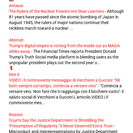
Antiwar
The Rulers of the Nuclear Powers Are Slow Learners
-
Although
81 years have passed since the atomic bombing of Japan in
August 1945, the rulers of major nations continue their
reckless march toward a nuclear ...
Alternet
Trump’s digital empire is rotting from the inside out as MAGA
slinks away
-
The Financial Times reports President Donald
Trump’s Truth Social media platform is bleeding users as the
unpopular president plays out the second year o...
Dire.it
VIDEO | Il commovente messaggio di Vecchioni a Guccini: “Mi
batti sempre sul tempo, comincia a versare vino”
-
"Comincia a
versare vino. Non fare che ti raggiunga con il bicchiere vuoto": il
saluto social di Vecchioni a Guccini L'articolo VIDEO | Il
commovente mes...
Reason
Courts Say the Justice Department Is Shredding the
'Presumption of Regularity.' It Never Deserved Extra Trust
-
Misconduct and misrepresentations by Justice Department