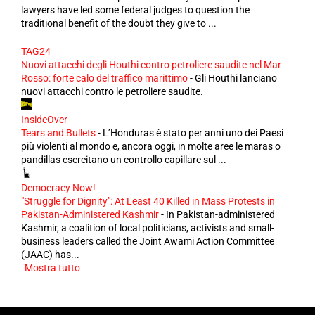
lawyers have led some federal judges to question the
traditional benefit of the doubt they give to ...
TAG24
Nuovi attacchi degli Houthi contro petroliere saudite nel Mar
Rosso: forte calo del traffico marittimo
-
Gli Houthi lanciano
nuovi attacchi contro le petroliere saudite.
InsideOver
Tears and Bullets
-
L’Honduras è stato per anni uno dei Paesi
più violenti al mondo e, ancora oggi, in molte aree le maras o
pandillas esercitano un controllo capillare sul ...
Democracy Now!
"Struggle for Dignity": At Least 40 Killed in Mass Protests in
Pakistan-Administered Kashmir
-
In Pakistan-administered
Kashmir, a coalition of local politicians, activists and small-
business leaders called the Joint Awami Action Committee
(JAAC) has...
Mostra tutto