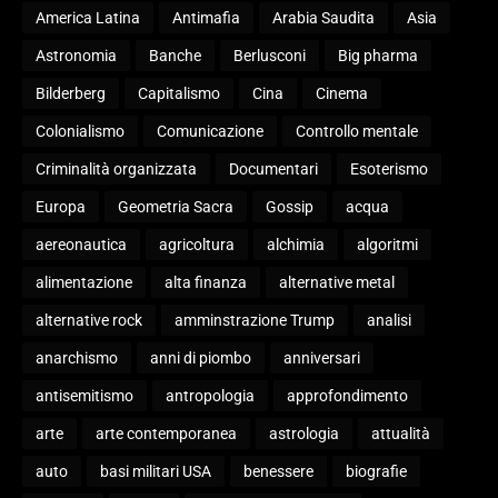
America Latina
Antimafia
Arabia Saudita
Asia
Astronomia
Banche
Berlusconi
Big pharma
Bilderberg
Capitalismo
Cina
Cinema
Colonialismo
Comunicazione
Controllo mentale
Criminalità organizzata
Documentari
Esoterismo
Europa
Geometria Sacra
Gossip
acqua
aereonautica
agricoltura
alchimia
algoritmi
alimentazione
alta finanza
alternative metal
alternative rock
amminstrazione Trump
analisi
anarchismo
anni di piombo
anniversari
antisemitismo
antropologia
approfondimento
arte
arte contemporanea
astrologia
attualità
auto
basi militari USA
benessere
biografie