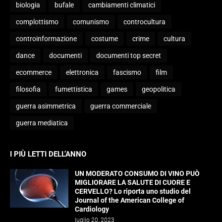
biologia
bufale
cambiamenti climatici
complottismo
comunismo
controcultura
controinformazione
costume
crime
cultura
dance
documenti
documenti top secret
ecommerce
elettronica
fascismo
film
filosofia
fumettistica
games
geopolitica
guerra asimmetrica
guerra commerciale
guerra mediatica
I PIÙ LETTI DELL’ANNO
UN MODERATO CONSUMO DI VINO PUÒ
MIGLIORARE LA SALUTE DI CUORE E
CERVELLO? Lo riporta uno studio del
Journal of the American College of
Cardiology
luglio 20, 2023