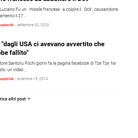
 Luciano Fu un missile francese a colpire il Dc9 , causandone
samento il 27…
sapevole
-
settembre 02, 2023
 "dagli USA ci avevano avvertito che
be fallito"
tore Santoru Pochi giorni fa la pagina facebook di Tze Tze ha
sto un video…
sapevole
-
dicembre 19, 2014
rica altri post