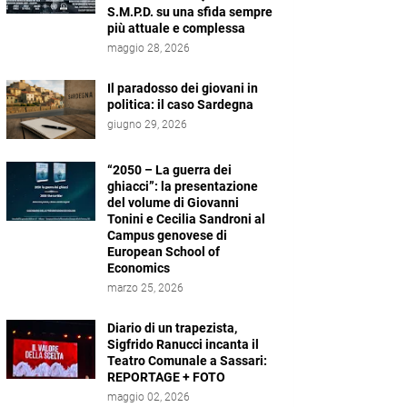
S.M.P.D. su una sfida sempre
più attuale e complessa
maggio 28, 2026
Il paradosso dei giovani in
politica: il caso Sardegna
giugno 29, 2026
“2050 – La guerra dei
ghiacci”: la presentazione
del volume di Giovanni
Tonini e Cecilia Sandroni al
Campus genovese di
European School of
Economics
marzo 25, 2026
Diario di un trapezista,
Sigfrido Ranucci incanta il
Teatro Comunale a Sassari:
REPORTAGE + FOTO
maggio 02, 2026