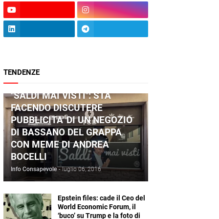
TENDENZE
ANDREA BOCELLI
"SALDI MAI VISTI": STA
FACENDO DISCUTERE
PUBBLICITA' DI UN NEGOZIO
DI BASSANO DEL GRAPPA
CON MEME DI ANDREA
BOCELLI
Info Consapevole
-
luglio 06, 2016
Epstein files: cade il Ceo del
World Economic Forum, il
‘buco’ su Trump e la foto di