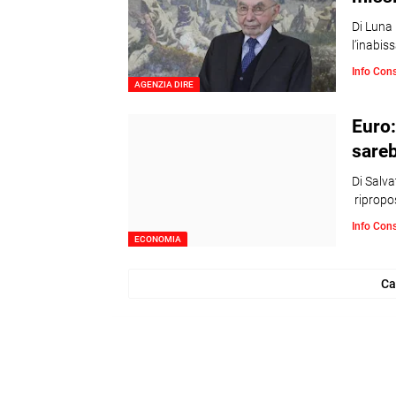
Di Luna
l’inabis
Info Con
AGENZIA DIRE
Euro:
sareb
Di Salva
ripropo
Info Con
ECONOMIA
Ca