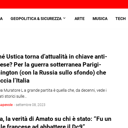
A
GEOPOLITICA & SICUREZZA
ARTE
MUSICA
TECH
é Ustica torna d’attualità in chiave anti-
ese? Per la guerra sotterranea Parigi-
ngton (con la Russia sullo sfondo) che
ccia l’Italia
a Muratore L a grande partita è quella che, da decenni, vede i
ti storici sulle…
sapevole
-
settembre 08, 2023
a, la verità di Amato su chi è stato: “Fu un
le francese ad abbattere il Dc9”