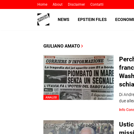
Home
About
Disclaimer
Contatti
NEWS
EPSTEIN FILES
ECONOMI
GIULIANO AMATO
Perch
franc
Washi
schia
Di Andre
ANALISI
due allea
Info Con
Ustic
missi