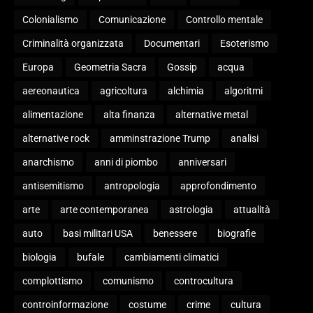
Colonialismo
Comunicazione
Controllo mentale
Criminalità organizzata
Documentari
Esoterismo
Europa
Geometria Sacra
Gossip
acqua
aereonautica
agricoltura
alchimia
algoritmi
alimentazione
alta finanza
alternative metal
alternative rock
amminstrazione Trump
analisi
anarchismo
anni di piombo
anniversari
antisemitismo
antropologia
approfondimento
arte
arte contemporanea
astrologia
attualità
auto
basi militari USA
benessere
biografie
biologia
bufale
cambiamenti climatici
complottismo
comunismo
controcultura
controinformazione
costume
crime
cultura