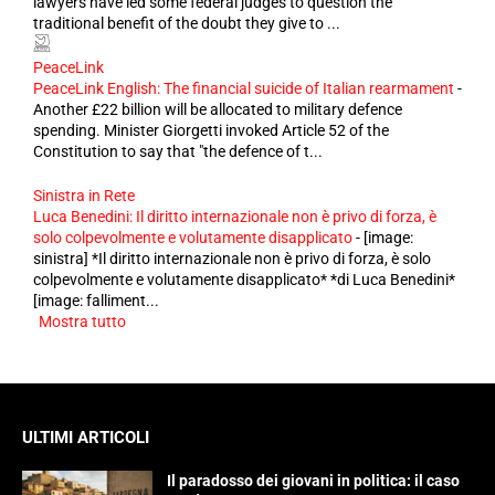
lawyers have led some federal judges to question the
traditional benefit of the doubt they give to ...
PeaceLink
PeaceLink English: The financial suicide of Italian rearmament
-
Another £22 billion will be allocated to military defence
spending. Minister Giorgetti invoked Article 52 of the
Constitution to say that "the defence of t...
Sinistra in Rete
Luca Benedini: Il diritto internazionale non è privo di forza, è
solo colpevolmente e volutamente disapplicato
-
[image:
sinistra] *Il diritto internazionale non è privo di forza, è solo
colpevolmente e volutamente disapplicato* *di Luca Benedini*
[image: falliment...
Mostra tutto
ULTIMI ARTICOLI
Il paradosso dei giovani in politica: il caso