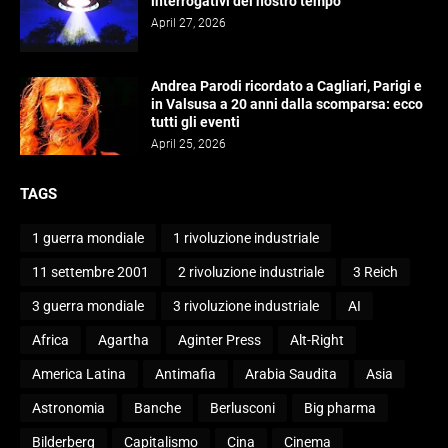
interrogativi del nostro tempo
April 27, 2026
Andrea Parodi ricordato a Cagliari, Parigi e
in Valsusa a 20 anni dalla scomparsa: ecco
tutti gli eventi
April 25, 2026
TAGS
1 guerra mondiale
1 rivoluzione industriale
11 settembre 2001
2 rivoluzione industriale
3 Reich
3 guerra mondiale
3 rivoluzione industriale
AI
Africa
Agartha
Aginter Press
Alt-Right
America Latina
Antimafia
Arabia Saudita
Asia
Astronomia
Banche
Berlusconi
Big pharma
Bilderberg
Capitalismo
Cina
Cinema