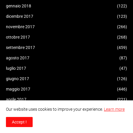
gennaio 2018
(122)
dicembre 2017
(123)
novembre 2017
(266)
ottobre 2017
(268)
settembre 2017
(459)
agosto 2017
(87)
luglio 2017
(47)
giugno 2017
(126)
maggio 2017
(446)
aprile 2017
(221)
Our website uses cookies to improve your experience.
Learn more
marzo 2017
(182)
febbraio 2017
(175)
Accept !
gennaio 2017
(308)