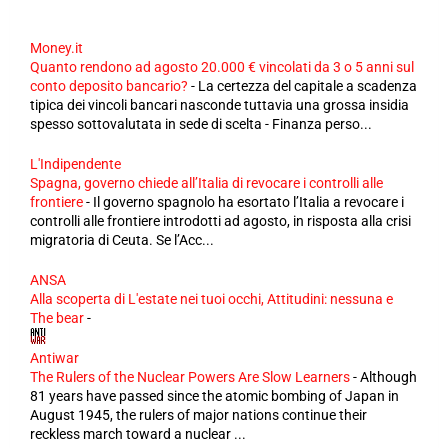
Money.it
Quanto rendono ad agosto 20.000 € vincolati da 3 o 5 anni sul
conto deposito bancario?
-
La certezza del capitale a scadenza
tipica dei vincoli bancari nasconde tuttavia una grossa insidia
spesso sottovalutata in sede di scelta - Finanza perso...
L'Indipendente
Spagna, governo chiede all’Italia di revocare i controlli alle
frontiere
-
Il governo spagnolo ha esortato l’Italia a revocare i
controlli alle frontiere introdotti ad agosto, in risposta alla crisi
migratoria di Ceuta. Se l’Acc...
ANSA
Alla scoperta di L'estate nei tuoi occhi, Attitudini: nessuna e
The bear
-
Antiwar
The Rulers of the Nuclear Powers Are Slow Learners
-
Although
81 years have passed since the atomic bombing of Japan in
August 1945, the rulers of major nations continue their
reckless march toward a nuclear ...