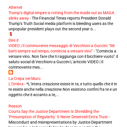
Alternet
Trump’s digital empire is rotting from the inside out as MAGA
slinks away
-
The Financial Times reports President Donald
Trump’s Truth Social media platform is bleeding users as the
unpopular president plays out the second year o...
Dire.it
VIDEO | Il commovente messaggio di Vecchioni a Guccini: “Mi
batti sempre sul tempo, comincia a versare vino”
-
"Comincia a
versare vino. Non fare che ti raggiunga con il bicchiere vuoto": il
saluto social di Vecchioni a Guccini L'articolo VIDEO | Il
commovente mes...
La Crepa nel Muro
L'Ombra
-
*L’intera creazione esiste in te, e tutto quello che è in
te esiste anche nella creazione.Non esistono confini fra te e un
oggetto che è accanto a te,...
Reason
Courts Say the Justice Department Is Shredding the
'Presumption of Regularity.' It Never Deserved Extra Trust
-
Misconduct and misrepresentations by Justice Department