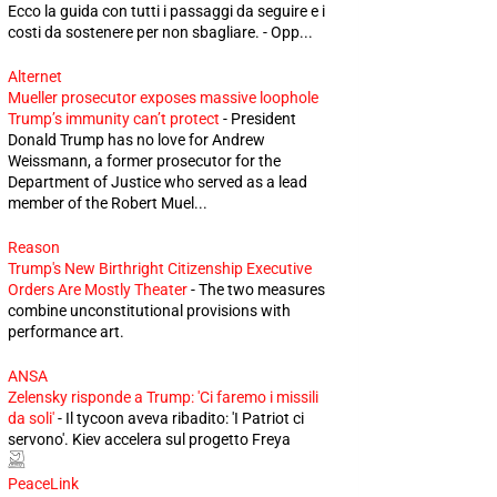
Ecco la guida con tutti i passaggi da seguire e i
costi da sostenere per non sbagliare. - Opp...
Alternet
Mueller prosecutor exposes massive loophole
Trump’s immunity can’t protect
-
President
Donald Trump has no love for Andrew
Weissmann, a former prosecutor for the
Department of Justice who served as a lead
member of the Robert Muel...
Reason
Trump's New Birthright Citizenship Executive
Orders Are Mostly Theater
-
The two measures
combine unconstitutional provisions with
performance art.
ANSA
Zelensky risponde a Trump: 'Ci faremo i missili
da soli'
-
Il tycoon aveva ribadito: 'I Patriot ci
servono'. Kiev accelera sul progetto Freya
PeaceLink