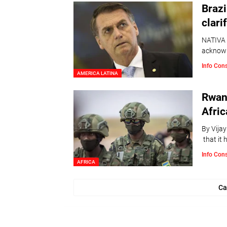
Brazi
clari
NATIVA I
acknowl
Info Con
AMERICA LATINA
Rwand
Afric
By Vija
that it 
Info Con
AFRICA
Ca