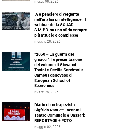
marzo 08, 2026
IA e pensiero divergente
nell'analisi di intelligence: il
webinar della SQUAD
S.M.P.D. su una sfida sempre
più attuale e complessa
maggio 28, 2026
“2050 – La guerra dei
ghiacci”: la presentazione
del volume di Giovanni
Tonini e Cecilia Sandroni al
Campus genovese di
European School of
Economics
marzo 25, 2026
Diario di un trapezista,
Sigfrido Ranucci incanta il
Teatro Comunale a Sassari:
REPORTAGE + FOTO
maggio 02, 2026