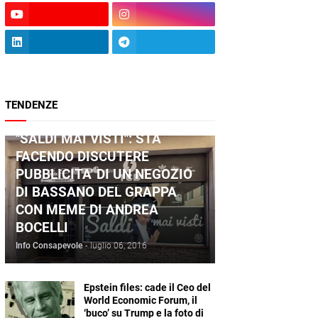
TENDENZE
ANDREA BOCELLI
"SALDI MAI VISTI": STA
FACENDO DISCUTERE
PUBBLICITA' DI UN NEGOZIO
DI BASSANO DEL GRAPPA
CON MEME DI ANDREA
BOCELLI
Info Consapevole
-
luglio 06, 2016
Epstein files: cade il Ceo del
World Economic Forum, il
‘buco’ su Trump e la foto di