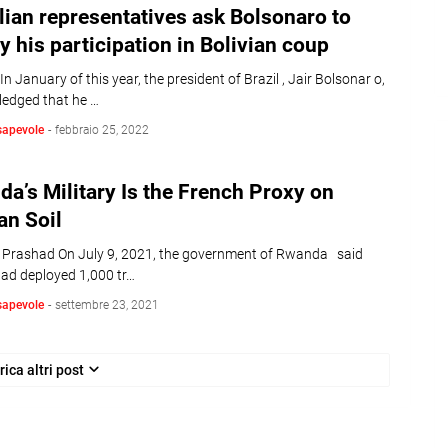
lian representatives ask Bolsonaro to
fy his participation in Bolivian coup
n January of this year, the president of Brazil , Jair Bolsonar o,
edged that he …
sapevole
-
febbraio 25, 2022
a’s Military Is the French Proxy on
an Soil
y Prashad On July 9, 2021, the government of Rwanda said
had deployed 1,000 tr…
sapevole
-
settembre 23, 2021
rica altri post