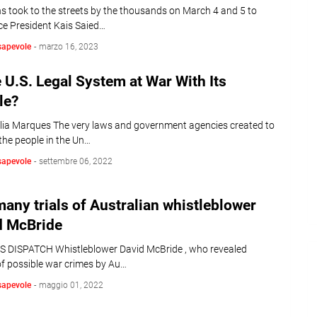
ns took to the streets by the thousands on March 4 and 5 to
e President Kais Saied…
sapevole
-
marzo 16, 2023
e U.S. Legal System at War With Its
le?
lia Marques The very laws and government agencies created to
the people in the Un…
sapevole
-
settembre 06, 2022
any trials of Australian whistleblower
d McBride
 DISPATCH Whistleblower David McBride , who revealed
of possible war crimes by Au…
sapevole
-
maggio 01, 2022