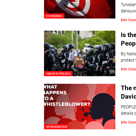
Tunisia
denounc
ECONOMIA
Info Con
Is th
Peop
By Nata
protect 
Info Con
ABUSI DI POLIZIA
The m
Davi
PEOPLES
details 
Info Con
AFGHANISTAN