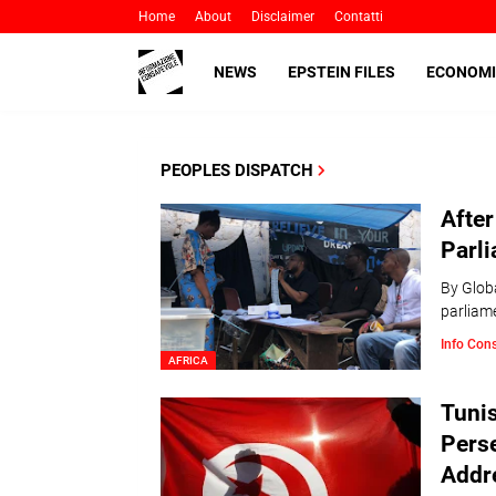
Home
About
Disclaimer
Contatti
NEWS
EPSTEIN FILES
ECONOMI
PEOPLES DISPATCH
After
Parli
By Globa
parliam
Info Con
AFRICA
Tunis
Pers
Addr