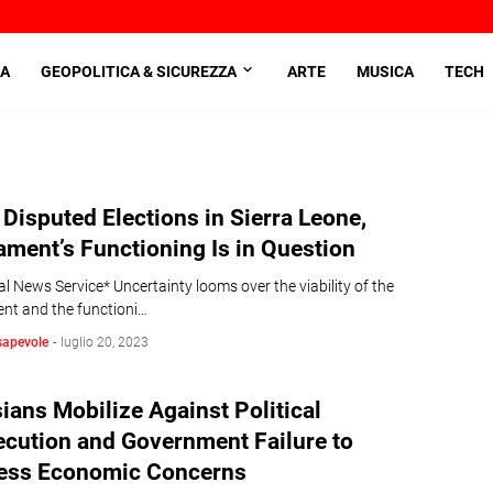
A
GEOPOLITICA & SICUREZZA
ARTE
MUSICA
TECH
 Disputed Elections in Sierra Leone,
ament’s Functioning Is in Question
l News Service* Uncertainty looms over the viability of the
ent and the functioni…
sapevole
-
luglio 20, 2023
ians Mobilize Against Political
ecution and Government Failure to
ess Economic Concerns