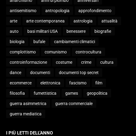
anarchismo
anni di piombo
anniversari
antisemitismo
antropologia
approfondimento
arte
arte contemporanea
astrologia
attualità
auto
basi militari USA
benessere
biografie
biologia
bufale
cambiamenti climatici
complottismo
comunismo
controcultura
controinformazione
costume
crime
cultura
dance
documenti
documenti top secret
ecommerce
elettronica
fascismo
film
filosofia
fumettistica
games
geopolitica
guerra asimmetrica
guerra commerciale
guerra mediatica
I PIÙ LETTI DELL’ANNO