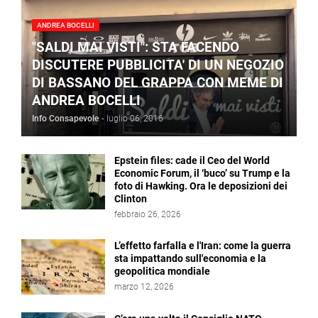
ANDREA BOCELLI
"SALDI MAI VISTI": STA FACENDO
DISCUTERE PUBBLICITA' DI UN NEGOZIO
DI BASSANO DEL GRAPPA CON MEME DI
ANDREA BOCELLI
Info Consapevole
-
luglio 06, 2016
Epstein files: cade il Ceo del World
Economic Forum, il ‘buco’ su Trump e la
foto di Hawking. Ora le deposizioni dei
Clinton
febbraio 26, 2026
L’effetto farfalla e l'Iran: come la guerra
sta impattando sull'economia e la
geopolitica mondiale
marzo 12, 2026