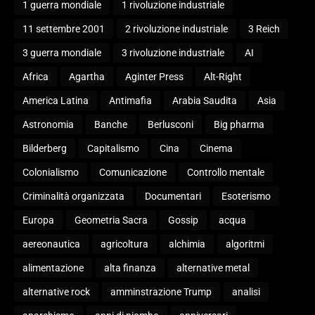
1 guerra mondiale
1 rivoluzione industriale
11 settembre 2001
2 rivoluzione industriale
3 Reich
3 guerra mondiale
3 rivoluzione industriale
AI
Africa
Agartha
Aginter Press
Alt-Right
America Latina
Antimafia
Arabia Saudita
Asia
Astronomia
Banche
Berlusconi
Big pharma
Bilderberg
Capitalismo
Cina
Cinema
Colonialismo
Comunicazione
Controllo mentale
Criminalità organizzata
Documentari
Esoterismo
Europa
Geometria Sacra
Gossip
acqua
aereonautica
agricoltura
alchimia
algoritmi
alimentazione
alta finanza
alternative metal
alternative rock
amminstrazione Trump
analisi