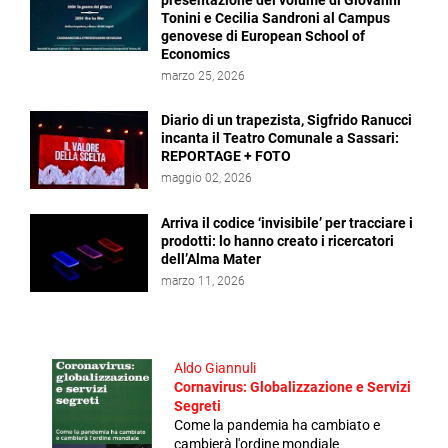
presentazione del volume di Giovanni
Tonini e Cecilia Sandroni al Campus
genovese di European School of
Economics
marzo 25, 2026
Diario di un trapezista, Sigfrido Ranucci
incanta il Teatro Comunale a Sassari:
REPORTAGE + FOTO
maggio 02, 2026
Arriva il codice ‘invisibile’ per tracciare i
prodotti: lo hanno creato i ricercatori
dell’Alma Mater
marzo 11, 2026
Aldo Giannuli
Cornavirus: Globalizzazione e Servizi
Segreti
Come la pandemia ha cambiato e
cambierà l'ordine mondiale