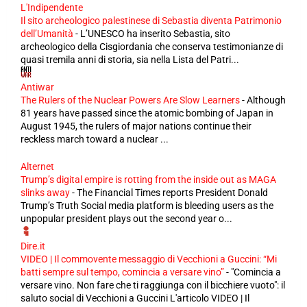
L'Indipendente
Il sito archeologico palestinese di Sebastia diventa Patrimonio
dell’Umanità
-
L’UNESCO ha inserito Sebastia, sito
archeologico della Cisgiordania che conserva testimonianze di
quasi tremila anni di storia, sia nella Lista del Patri...
Antiwar
The Rulers of the Nuclear Powers Are Slow Learners
-
Although
81 years have passed since the atomic bombing of Japan in
August 1945, the rulers of major nations continue their
reckless march toward a nuclear ...
Alternet
Trump’s digital empire is rotting from the inside out as MAGA
slinks away
-
The Financial Times reports President Donald
Trump’s Truth Social media platform is bleeding users as the
unpopular president plays out the second year o...
Dire.it
VIDEO | Il commovente messaggio di Vecchioni a Guccini: “Mi
batti sempre sul tempo, comincia a versare vino”
-
"Comincia a
versare vino. Non fare che ti raggiunga con il bicchiere vuoto": il
saluto social di Vecchioni a Guccini L'articolo VIDEO | Il