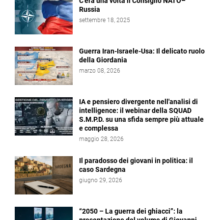
C’era una volta il Consiglio NATO–
Russia
settembre 18, 2025
Guerra Iran-Israele-Usa: Il delicato ruolo
della Giordania
marzo 08, 2026
IA e pensiero divergente nell'analisi di
intelligence: il webinar della SQUAD
S.M.P.D. su una sfida sempre più attuale
e complessa
maggio 28, 2026
Il paradosso dei giovani in politica: il
caso Sardegna
giugno 29, 2026
“2050 – La guerra dei ghiacci”: la