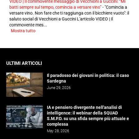
VIDEO | Il commovente messaggio di Vecchioni a Guccini: “Mi
batti sempre sul tempo, comincia a versare vino”
-
"Comincia a
versare vino. Non fare che ti raggiunga con il bicchiere vuoto": il
saluto social di Vecchioni a Guccini L'articolo VIDEO | Il
commovente mes...
Mostra tutto
ULTIMI ARTICOLI
Il paradosso dei giovani in politica: il caso
Sardegna
June 29, 2026
IA e pensiero divergente nell'analisi di
intelligence: il webinar della SQUAD
S.M.P.D. su una sfida sempre più attuale e
complessa
May 28, 2026