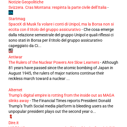
Notizie Geopolitiche
Svizzera. Cras Montana: respinta la parte civile dell’Italia
-
Startmag
SpaceX di Musk fa volare i conti di Unipol, ma la Borsa non si
eccita con il titolo del gruppo assicurativo
-
Che cosa emerge
dalla relazione semestrale del gruppo Unipol e quali riflessi ci
sono stati in Borsa per il titolo del gruppo assicurativo
capeggiato da Ci...
Antiwar
The Rulers of the Nuclear Powers Are Slow Learners
-
Although
81 years have passed since the atomic bombing of Japan in
August 1945, the rulers of major nations continue their
reckless march toward a nuclear ...
Alternet
Trump’s digital empire is rotting from the inside out as MAGA
slinks away
-
The Financial Times reports President Donald
Trump’s Truth Social media platform is bleeding users as the
unpopular president plays out the second year o...
Dire.it