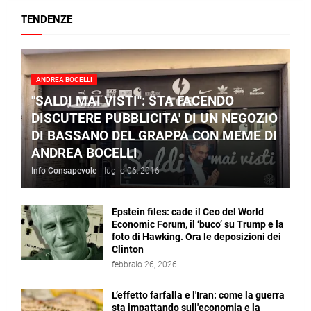
TENDENZE
ANDREA BOCELLI
"SALDI MAI VISTI": STA FACENDO
DISCUTERE PUBBLICITA' DI UN NEGOZIO
DI BASSANO DEL GRAPPA CON MEME DI
ANDREA BOCELLI
Info Consapevole
-
luglio 06, 2016
Epstein files: cade il Ceo del World
Economic Forum, il ‘buco’ su Trump e la
foto di Hawking. Ora le deposizioni dei
Clinton
febbraio 26, 2026
L’effetto farfalla e l'Iran: come la guerra
sta impattando sull'economia e la