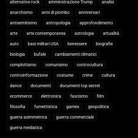
alternative rock
amminstrazione Trump
analisi
anarchismo
anni di piombo
anniversari
antisemitismo
antropologia
approfondimento
arte
arte contemporanea
astrologia
attualità
auto
basi militari USA
benessere
biografie
biologia
bufale
cambiamenti climatici
complottismo
comunismo
controcultura
controinformazione
costume
crime
cultura
dance
documenti
documenti top secret
ecommerce
elettronica
fascismo
film
filosofia
fumettistica
games
geopolitica
guerra asimmetrica
guerra commerciale
guerra mediatica