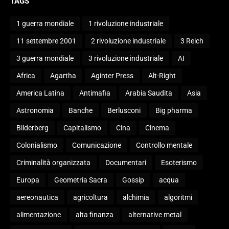
TAGS
1 guerra mondiale
1 rivoluzione industriale
11 settembre 2001
2 rivoluzione industriale
3 Reich
3 guerra mondiale
3 rivoluzione industriale
AI
Africa
Agartha
Aginter Press
Alt-Right
America Latina
Antimafia
Arabia Saudita
Asia
Astronomia
Banche
Berlusconi
Big pharma
Bilderberg
Capitalismo
Cina
Cinema
Colonialismo
Comunicazione
Controllo mentale
Criminalità organizzata
Documentari
Esoterismo
Europa
Geometria Sacra
Gossip
acqua
aereonautica
agricoltura
alchimia
algoritmi
alimentazione
alta finanza
alternative metal