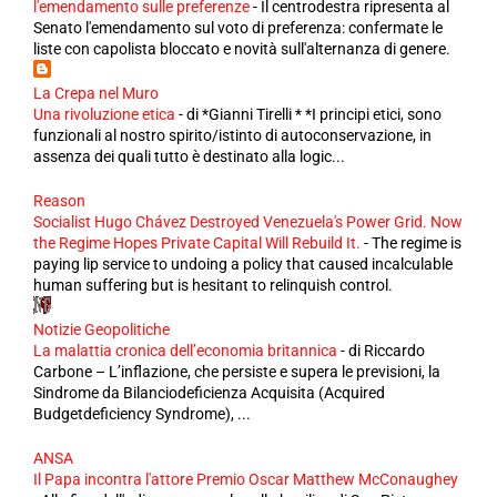
l'emendamento sulle preferenze
-
Il centrodestra ripresenta al
Senato l'emendamento sul voto di preferenza: confermate le
liste con capolista bloccato e novità sull'alternanza di genere.
La Crepa nel Muro
Una rivoluzione etica
-
di *Gianni Tirelli * *I principi etici, sono
funzionali al nostro spirito/istinto di autoconservazione, in
assenza dei quali tutto è destinato alla logic...
Reason
Socialist Hugo Chávez Destroyed Venezuela's Power Grid. Now
the Regime Hopes Private Capital Will Rebuild It.
-
The regime is
paying lip service to undoing a policy that caused incalculable
human suffering but is hesitant to relinquish control.
Notizie Geopolitiche
La malattia cronica dell’economia britannica
-
di Riccardo
Carbone – L’inflazione, che persiste e supera le previsioni, la
Sindrome da Bilanciodeficienza Acquisita (Acquired
Budgetdeficiency Syndrome), ...
ANSA
Il Papa incontra l'attore Premio Oscar Matthew McConaughey