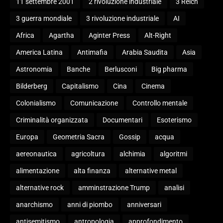
11 settembre 2001
2 rivoluzione industriale
3 Reich
3 guerra mondiale
3 rivoluzione industriale
AI
Africa
Agartha
Aginter Press
Alt-Right
America Latina
Antimafia
Arabia Saudita
Asia
Astronomia
Banche
Berlusconi
Big pharma
Bilderberg
Capitalismo
Cina
Cinema
Colonialismo
Comunicazione
Controllo mentale
Criminalità organizzata
Documentari
Esoterismo
Europa
Geometria Sacra
Gossip
acqua
aereonautica
agricoltura
alchimia
algoritmi
alimentazione
alta finanza
alternative metal
alternative rock
amminstrazione Trump
analisi
anarchismo
anni di piombo
anniversari
antisemitismo
antropologia
approfondimento