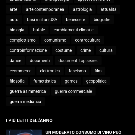
arte
arte contemporanea
astrologia
attualità
auto
basi militari USA
benessere
biografie
biologia
bufale
cambiamenti climatici
complottismo
comunismo
controcultura
controinformazione
costume
crime
cultura
dance
documenti
documenti top secret
ecommerce
elettronica
fascismo
film
filosofia
fumettistica
games
geopolitica
guerra asimmetrica
guerra commerciale
guerra mediatica
I PIÙ LETTI DELL’ANNO
UN MODERATO CONSUMO DI VINO PUÒ