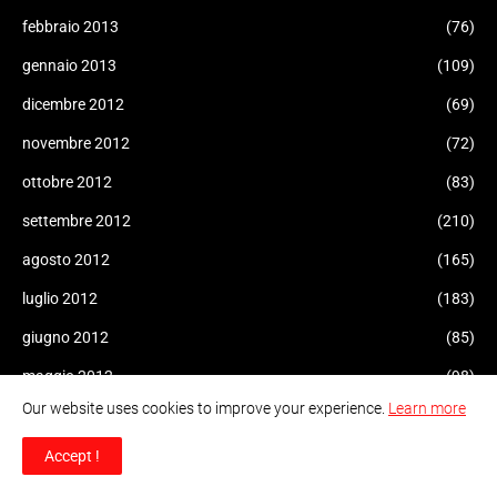
febbraio 2013
(76)
gennaio 2013
(109)
dicembre 2012
(69)
novembre 2012
(72)
ottobre 2012
(83)
settembre 2012
(210)
agosto 2012
(165)
luglio 2012
(183)
giugno 2012
(85)
maggio 2012
(98)
Our website uses cookies to improve your experience.
Learn more
aprile 2012
(161)
marzo 2012
(101)
Accept !
febbraio 2012
(38)