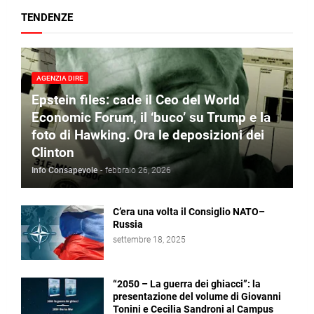
TENDENZE
AGENZIA DIRE
Epstein files: cade il Ceo del World
Economic Forum, il ‘buco’ su Trump e la
foto di Hawking. Ora le deposizioni dei
Clinton
Info Consapevole
-
febbraio 26, 2026
C’era una volta il Consiglio NATO–
Russia
settembre 18, 2025
“2050 – La guerra dei ghiacci”: la
presentazione del volume di Giovanni
Tonini e Cecilia Sandroni al Campus