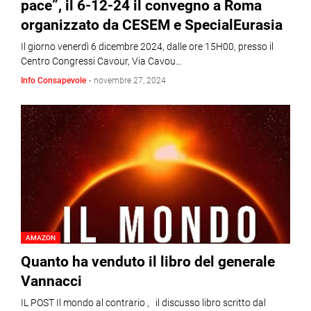
pace”, il 6-12-24 il convegno a Roma
organizzato da CESEM e SpecialEurasia
Il giorno venerdì 6 dicembre 2024, dalle ore 15H00, presso il
Centro Congressi Cavour, Via Cavou…
Info Consapevole
-
novembre 27, 2024
AMAZON
Quanto ha venduto il libro del generale
Vannacci
IL POST Il mondo al contrario , il discusso libro scritto dal