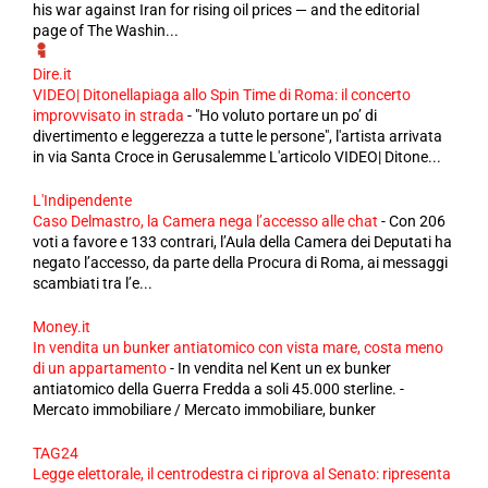
his war against Iran for rising oil prices — and the editorial
page of The Washin...
Dire.it
VIDEO| Ditonellapiaga allo Spin Time di Roma: il concerto
improvvisato in strada
-
"Ho voluto portare un po’ di
divertimento e leggerezza a tutte le persone", l'artista arrivata
in via Santa Croce in Gerusalemme L'articolo VIDEO| Ditone...
L'Indipendente
Caso Delmastro, la Camera nega l’accesso alle chat
-
Con 206
voti a favore e 133 contrari, l’Aula della Camera dei Deputati ha
negato l’accesso, da parte della Procura di Roma, ai messaggi
scambiati tra l’e...
Money.it
In vendita un bunker antiatomico con vista mare, costa meno
di un appartamento
-
In vendita nel Kent un ex bunker
antiatomico della Guerra Fredda a soli 45.000 sterline. -
Mercato immobiliare / Mercato immobiliare, bunker
TAG24
Legge elettorale, il centrodestra ci riprova al Senato: ripresenta