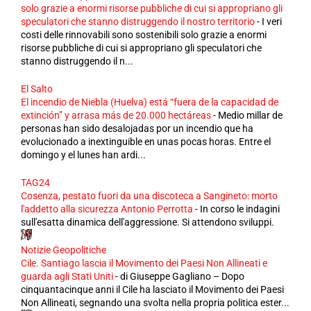
solo grazie a enormi risorse pubbliche di cui si appropriano gli
speculatori che stanno distruggendo il nostro territorio
-
I veri
costi delle rinnovabili sono sostenibili solo grazie a enormi
risorse pubbliche di cui si appropriano gli speculatori che
stanno distruggendo il n...
El Salto
El incendio de Niebla (Huelva) está “fuera de la capacidad de
extinción” y arrasa más de 20.000 hectáreas
-
Medio millar de
personas han sido desalojadas por un incendio que ha
evolucionado a inextinguible en unas pocas horas. Entre el
domingo y el lunes han ardi...
TAG24
Cosenza, pestato fuori da una discoteca a Sangineto: morto
l'addetto alla sicurezza Antonio Perrotta
-
In corso le indagini
sull'esatta dinamica dell'aggressione. Si attendono sviluppi.
Notizie Geopolitiche
Cile. Santiago lascia il Movimento dei Paesi Non Allineati e
guarda agli Stati Uniti
-
di Giuseppe Gagliano – Dopo
cinquantacinque anni il Cile ha lasciato il Movimento dei Paesi
Non Allineati, segnando una svolta nella propria politica ester...