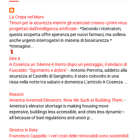
La Crepa nel Muro
Timori per la sicurezza mentre gli scienziati creano i primi virus
progettati dall'intelligenza artificiale
-
*Secondo i ricercatori,
questa scoperta offre speranza per nuovi farmaci, ma solleva
anche urgenti interrogativi in ​​materia di biosicurezza.*
*Immagine...
Dire.it
A Cosenza un 34enne è morto dopo un pestaggio, il sindaco di
Fuscaldo: “Sgomento e dolore”
-
Antonio Perrotta, addetto alla
sicurezza al Castello di Sangineto, è stato coinvolto in una
rissa nella notte tra sabato e domenica L'articolo A Cosenza ...
Reason
America Invented Elevators. Now We Suck at Building Them.
-
America’s elevator shortage is making housing more
expensive, buildings less accessible, and cities less dynamic—
all because of bad regulations and union p...
Sinistra in Rete
Francesco Cappello: I veri costi delle rinnovabili sono sostenibili