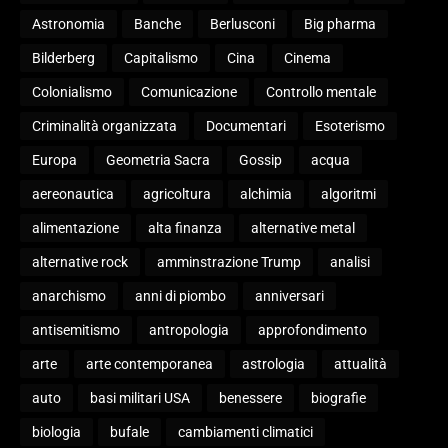
Astronomia
Banche
Berlusconi
Big pharma
Bilderberg
Capitalismo
Cina
Cinema
Colonialismo
Comunicazione
Controllo mentale
Criminalità organizzata
Documentari
Esoterismo
Europa
Geometria Sacra
Gossip
acqua
aereonautica
agricoltura
alchimia
algoritmi
alimentazione
alta finanza
alternative metal
alternative rock
amminstrazione Trump
analisi
anarchismo
anni di piombo
anniversari
antisemitismo
antropologia
approfondimento
arte
arte contemporanea
astrologia
attualità
auto
basi militari USA
benessere
biografie
biologia
bufale
cambiamenti climatici