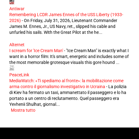
Antiwar
Remembering LCDR James Ennes of the USS Liberty (1933-
2026)
-
On Friday, July 31, 2026, Lieutenant Commander
James M. Ennes, Jr., US Navy, ret., slipped his cable and
unfurled his sails. With the Great Pilot at the he...
Alternet
I scream for 'Ice Cream Man'
-
"Ice Cream Man" is exactly what I
want in a horror film: It's smart, energetic and includes some of
the most memorable grotesque visuals this gore hound ...
PeaceLink
MediaWatch: «Ti spediamo al fronte»: la mobilitazione come
arma contro il giornalismo investigativo in Ucraina
-
La polizia
di Kiev ha fermato un taxi, ammanettato il passeggero e lo ha
portato a un centro di reclutamento. Quel passeggero era
Yevhenii Shulhat, giornal...
Mostra tutto