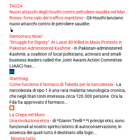
TAG24
Nuovi attacchi degli Houthi contro petroliere saudite nel Mar
Rosso: forte calo del traffico marittimo
-
Gli Houthi lanciano
nuovi attacchi contro le petroliere saudite.
Democracy Now!
"Struggle for Dignity": At Least 40 Killed in Mass Protests in
Pakistan-Administered Kashmir
-
In Pakistan-administered
Kashmir, a coalition of local politicians, activists and small-
business leaders called the Joint Awami Action Committee
(JAAC) has...
Startmag
Come funziona il farmaco di Takeda per la narcolessia
-
La
narcolessia di tipo 1 è una rara malattia neurologica cronica,
che negli Stati Uniti interessa circa 120.000 persone. Ora la
Fda ha approvato il farmaco...
La Crepa nel Muro
Una rivoluzione etica
-
di *Gianni Tirelli * *I principi etici, sono
funzionali al nostro spirito/istinto di autoconservazione, in
assenza dei quali tutto è destinato alla logic...
Mostra tutto