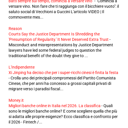
batti sempre sul tempo, comincia a versare vino”
-
"Comincia a
versare vino. Non fare che ti raggiunga con il bicchiere vuoto": il
saluto social di Vecchioni a Guccini L'articolo VIDEO | Il
commovente mes...
Reason
Courts Say the Justice Department Is Shredding the
'Presumption of Regularity.' It Never Deserved Extra Trust
-
Misconduct and misrepresentations by Justice Department
lawyers have led some federal judges to question the
traditional benefit of the doubt they give to ...
L'Indipendente
Xi Jinping ha deciso che per i super-ricchi cinesi è finita la festa
-
Crolla uno dei principali compromessi del Partito Comunista
Cinese, che per anni ha concesso a grossi capitali privati di
migrare verso i paradisi fiscal...
Money.it
Migliori banche online in Italia nel 2026. La classifica
-
Quali
sono le migliori banche online? E come scegliere quella che più
si adatta alle proprie esigenze? Ecco classifica e confronto per
il 2026 - Fintech /...