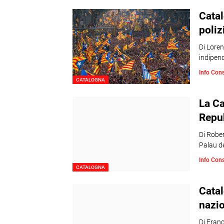
Catal
poliz
Di Loren
indipend
Info Con
CATALOGNA
La Ca
Repu
Di Rober
Palau de
Info Con
CATALOGNA
Catal
nazio
Di Franc