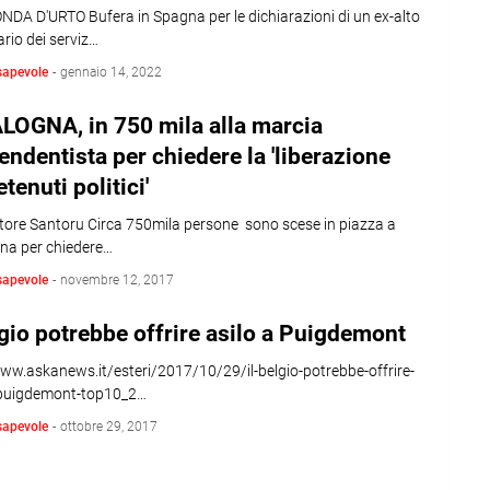
NDA D'URTO Bufera in Spagna per le dichiarazioni di un ex-alto
rio dei serviz…
sapevole
-
gennaio 14, 2022
LOGNA, in 750 mila alla marcia
endentista per chiedere la 'liberazione
etenuti politici'
atore Santoru Circa 750mila persone sono scese in piazza a
ona per chiedere…
sapevole
-
novembre 12, 2017
lgio potrebbe offrire asilo a Puigdemont
www.askanews.it/esteri/2017/10/29/il-belgio-potrebbe-offrire-
-puigdemont-top10_2…
sapevole
-
ottobre 29, 2017