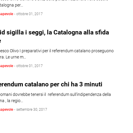
atalogna per…
sapevole
-
ottobre 01, 2017
d sigilla i seggi, la Catalogna alla sfida
e
esco Olivo I preparativi per il referendum catalano proseguono
bra. Le urne m…
sapevole
-
ottobre 01, 2017
ferendum catalano per chi ha 3 minuti
Domani dovrebbe tenersi il referendum sull’indipendenza della
a , la regio…
sapevole
-
settembre 30, 2017