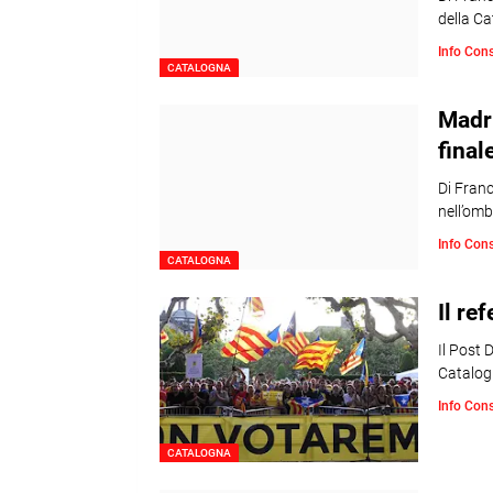
della C
Info Con
CATALOGNA
Madri
final
Di Franc
nell’om
Info Con
CATALOGNA
Il re
Il Post 
Catalogn
Info Con
CATALOGNA