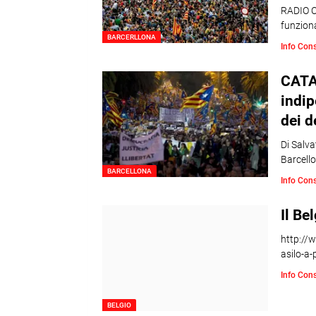
RADIO O
funziona
BARCERLLONA
Info Con
CATA
indip
dei d
Di Salv
Barcell
BARCELLONA
Info Con
Il Be
http://
asilo-a
Info Con
BELGIO