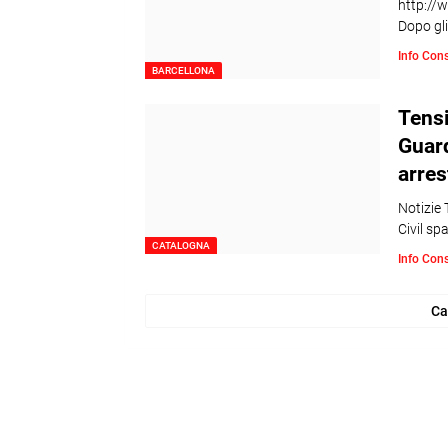
http://
Dopo gli
Info Con
BARCELLONA
Tensi
Guard
arres
Notizie 
Civil s
CATALOGNA
Info Con
Ca