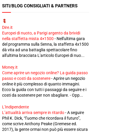
SITI/BLOG CONSIGLIATI & PARTNERS
Dire.it
Europei di nuoto, a Parigi argento da brividi
nella staffetta mista 4×1500
-
Nell'ultima gara
del programma sulla Senna, la staffetta 4x1500
dà vita ad una battaglia spettacolare fino
all'ultima bracciata L'articolo Europei di nuo...
Money.it
Come aprire un negozio online? La guida passo
passo e costi da sostenere
-
Aprire un negozio
online è più complesso di quanto immagini.
Ecco la guida con tutti i passaggi da seguire e i
costi da sostenere per non sbagliare. - Opp...
L'Indipendente
L’attualità arriva sempre in ritardo
-
A seguire
Phil K. Dick, “l’uomo che ricordava il futuro”,
come scrive Anthony Peake (Gremese ed.
2017), la gente ormai non può più essere sicura