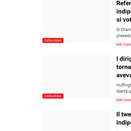
Refer
indip
si vo
Di Charl
presied
CATALOGNA
Info Con
I dir
torna
aveva
Huffingt
libertà 
CATALOGNA
Info Con
Il tw
indip