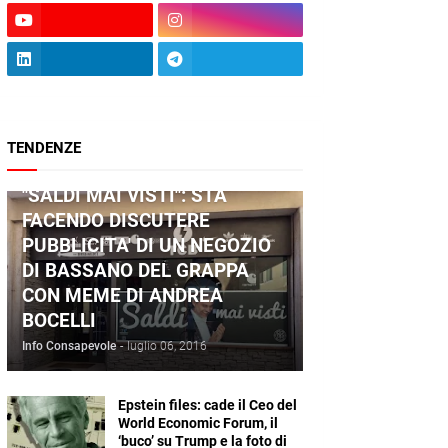
TENDENZE
ANDREA BOCELLI
"SALDI MAI VISTI": STA
FACENDO DISCUTERE
PUBBLICITA' DI UN NEGOZIO
DI BASSANO DEL GRAPPA
CON MEME DI ANDREA
BOCELLI
Info Consapevole
-
luglio 06, 2016
Epstein files: cade il Ceo del
World Economic Forum, il
‘buco’ su Trump e la foto di