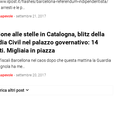
www.ilpost.it/flashes/barcellona-referendum-indipendentista/
 arresti e le p…
sapevole
-
settembre 21, 2017
one alle stelle in Catalogna, blitz della
ia Civil nel palazzo governativo: 14
ti. Migliaia in piazza
Tiscali Barcellona nel caos dopo che questa mattina la Guardia
pagnola ha me…
sapevole
-
settembre 20, 2017
rica altri post