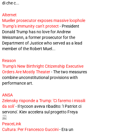
di che c...
Alternet
Mueller prosecutor exposes massive loophole
Trump’s immunity can’t protect
-
President
Donald Trump has no love for Andrew
Weissmann, a former prosecutor for the
Department of Justice who served as a lead
member of the Robert Muel...
Reason
Trump's New Birthright Citizenship Executive
Orders Are Mostly Theater
-
The two measures
combine unconstitutional provisions with
performance art.
ANSA
Zelensky risponde a Trump: 'Ci faremo i missili
da soli'
-
Il tycoon aveva ribadito: 'I Patriot ci
servono'. Kiev accelera sul progetto Freya
PeaceLink
Cultura: Per Francesco Guccini
-
Era un