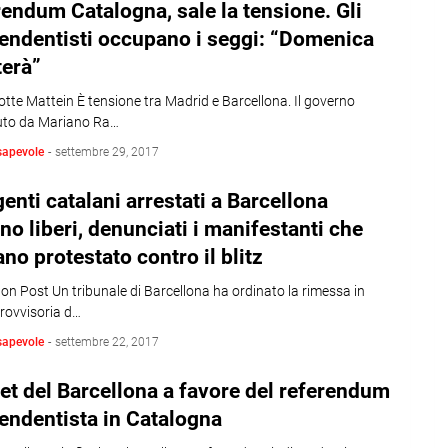
endum Catalogna, sale la tensione. Gli
endentisti occupano i seggi: “Domenica
terà”
otte Mattein È tensione tra Madrid e Barcellona. Il governo
uto da Mariano Ra…
sapevole
-
settembre 29, 2017
igenti catalani arrestati a Barcellona
no liberi, denunciati i manifestanti che
no protestato contro il blitz
on Post Un tribunale di Barcellona ha ordinato la rimessa in
provvisoria d…
sapevole
-
settembre 22, 2017
eet del Barcellona a favore del referendum
endentista in Catalogna