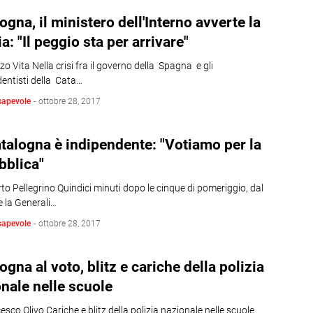
ogna, il ministero dell'Interno avverte la
ia: "Il peggio sta per arrivare"
zo Vita Nella crisi fra il governo della Spagna e gli
entisti della Cata…
sapevole
-
ottobre 28, 2017
talogna è indipendente: "Votiamo per la
bblica"
to Pellegrino Quindici minuti dopo le cinque di pomeriggio, dal
 la Generali…
sapevole
-
ottobre 28, 2017
ogna al voto, blitz e cariche della polizia
nale nelle scuole
esco Olivo Cariche e blitz della polizia nazionale nelle scuole