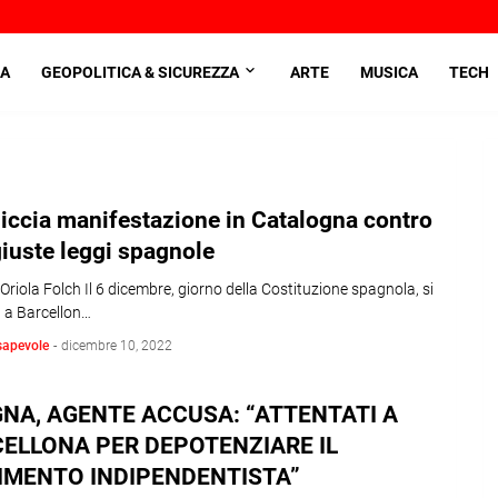
A
GEOPOLITICA & SICUREZZA
ARTE
MUSICA
TECH
ccia manifestazione in Catalogna contro
giuste leggi spagnole
 Oriola Folch Il 6 dicembre, giorno della Costituzione spagnola, si
a a Barcellon…
sapevole
-
dicembre 10, 2022
NA, AGENTE ACCUSA: “ATTENTATI A
ELLONA PER DEPOTENZIARE IL
MENTO INDIPENDENTISTA”