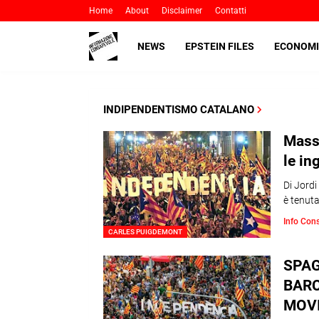
Home
About
Disclaimer
Contatti
NEWS
EPSTEIN FILES
ECONOMI
INDIPENDENTISMO CATALANO
Massi
le in
Di Jordi
è tenut
Info Con
CARLES PUIGDEMONT
SPAG
BARC
MOVI