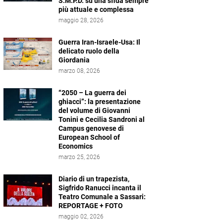
S.M.P.D. su una sfida sempre
più attuale e complessa
maggio 28, 2026
Guerra Iran-Israele-Usa: Il
delicato ruolo della
Giordania
marzo 08, 2026
“2050 – La guerra dei
ghiacci”: la presentazione
del volume di Giovanni
Tonini e Cecilia Sandroni al
Campus genovese di
European School of
Economics
marzo 25, 2026
Diario di un trapezista,
Sigfrido Ranucci incanta il
Teatro Comunale a Sassari:
REPORTAGE + FOTO
maggio 02, 2026