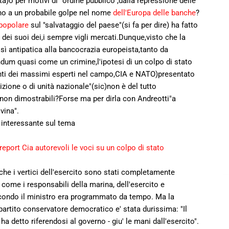
ita)o per motivi di "ordine pubblico",dalla repressione delle
gno a un probabile golpe nel nome
dell'Europa delle banche
?
popolare
sul "salvataggio del paese"(si fa per dire) ha fatto
 e dei suoi dei,i sempre vigli mercati.Dunque,visto che la
ì antipatica alla bancocrazia europeista,tanto da
ndum quasi come un crimine,l'ipotesi di un colpo di stato
enti dei massimi esperti nel campo,CIA e NATO)presentato
ione o di unità nazionale"(sic)non è del tutto
e non dimostrabili?Forse ma per dirla con Andreotti"a
vina".
interessante sul tema
n report Cia autorevoli le voci su un colpo di stato
che i vertici dell'esercito sono stati completamente
come i responsabili della marina, dell'esercito e
econdo il ministro era programmato da tempo. Ma la
partito conservatore democratico e' stata durissima: "Il
ha detto riferendosi al governo - giu' le mani dall'esercito".