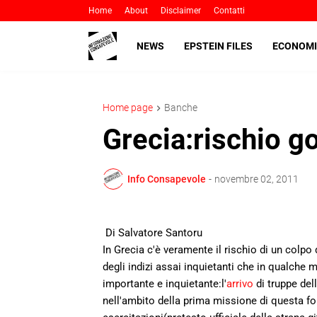
Home
About
Disclaimer
Contatti
NEWS
EPSTEIN FILES
ECONOMI
Home page
Banche
Grecia:rischio go
Info Consapevole
-
novembre 02, 2011
Di Salvatore Santoru
In Grecia c'è veramente il rischio di un colpo
degli indizi assai inquietanti che in qualche
importante e inquietante:l'
arrivo
di truppe del
nell'ambito della prima missione di questa fo