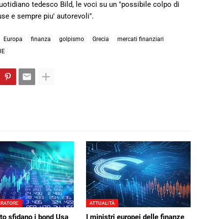
otidiano tedesco Bild, le voci su un "possibile colpo di
use e sempre piu' autorevoli".
Europa
finanza
golpismo
Grecia
mercati finanziari
UE
URATORE
ATTUALITÀ
pto sfidano i bond Usa
I ministri europei delle finanze