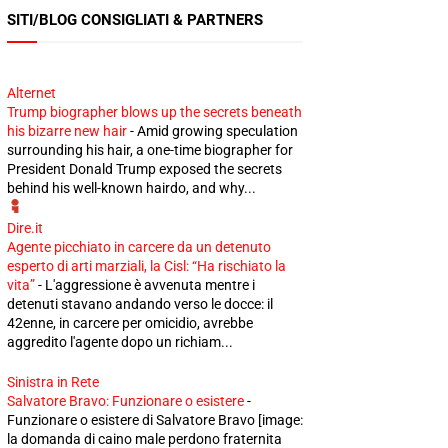
SITI/BLOG CONSIGLIATI & PARTNERS
Alternet
Trump biographer blows up the secrets beneath
his bizarre new hair
-
Amid growing speculation
surrounding his hair, a one-time biographer for
President Donald Trump exposed the secrets
behind his well-known hairdo, and why...
Dire.it
Agente picchiato in carcere da un detenuto
esperto di arti marziali, la Cisl: “Ha rischiato la
vita”
-
L'aggressione è avvenuta mentre i
detenuti stavano andando verso le docce: il
42enne, in carcere per omicidio, avrebbe
aggredito l'agente dopo un richiam...
Sinistra in Rete
Salvatore Bravo: Funzionare o esistere
-
Funzionare o esistere di Salvatore Bravo [image:
la domanda di caino male perdono fraternita