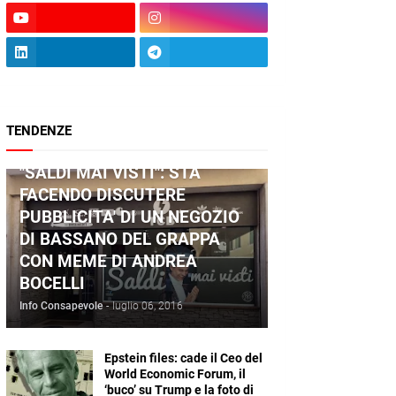
TENDENZE
ANDREA BOCELLI
"SALDI MAI VISTI": STA
FACENDO DISCUTERE
PUBBLICITA' DI UN NEGOZIO
DI BASSANO DEL GRAPPA
CON MEME DI ANDREA
BOCELLI
Info Consapevole
-
luglio 06, 2016
Epstein files: cade il Ceo del
World Economic Forum, il
‘buco’ su Trump e la foto di