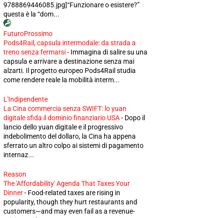
9788869446085.jpg]“Funzionare o esistere?”
questa è la “dom...
FuturoProssimo
Pods4Rail, capsula intermodale: da strada a
treno senza fermarsi
-
Immagina di salire su una
capsula e arrivare a destinazione senza mai
alzarti. Il progetto europeo Pods4Rail studia
come rendere reale la mobilità interm...
L'Indipendente
La Cina commercia senza SWIFT: lo yuan
digitale sfida il dominio finanziario USA
-
Dopo il
lancio dello yuan digitale e il progressivo
indebolimento del dollaro, la Cina ha appena
sferrato un altro colpo ai sistemi di pagamento
internaz...
Reason
The 'Affordability' Agenda That Taxes Your
Dinner
-
Food-related taxes are rising in
popularity, though they hurt restaurants and
customers—and may even fail as a revenue-