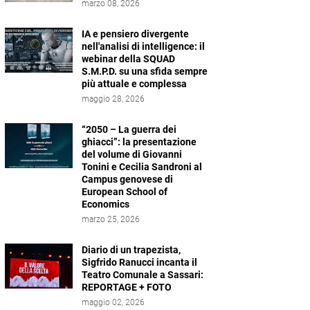
marzo 08, 2026
IA e pensiero divergente
nell'analisi di intelligence: il
webinar della SQUAD
S.M.P.D. su una sfida sempre
più attuale e complessa
maggio 28, 2026
“2050 – La guerra dei
ghiacci”: la presentazione
del volume di Giovanni
Tonini e Cecilia Sandroni al
Campus genovese di
European School of
Economics
marzo 25, 2026
Diario di un trapezista,
Sigfrido Ranucci incanta il
Teatro Comunale a Sassari:
REPORTAGE + FOTO
maggio 02, 2026