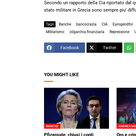
Secondo un rapporto della Cia riportato dal qu
stato militare in Grecia sono sempre piu' diff
Tags
Banche
bancocrazia
CIA
Eurogendfor
Militarismo
oligarchia finanziaria
Repressione
Facebook
Twitter
YOU MIGHT LIKE
BANCHE
ANDREA M
Pfizergate: chiusi i conti
Oro e cri