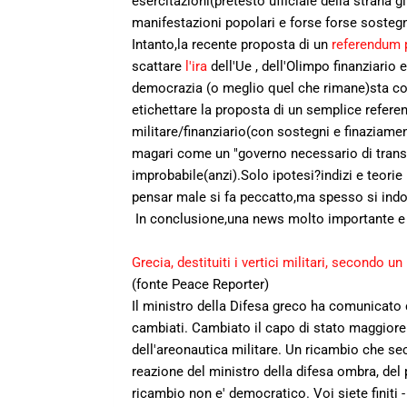
esercitazioni(pretesto ufficiale della strana g
manifestazioni popolari e forse forse soste
Intanto,la recente proposta di un
referendum 
scattare
l'ira
dell'Ue , dell'Olimpo finanziario
democrazia (o meglio quel che rimane)sta cos
etichettare la proposta di un semplice refere
militare/finanziario(con sostegni e finaziam
magari come un "governo necessario di transiz
improbabile(anzi).Solo ipotesi?indizi e teori
pensar male si fa peccatto,ma spesso si indo
In conclusione,una news molto importante e 
Grecia, destituiti i vertici militari, secondo u
(fonte Peace Reporter)
Il ministro della Difesa greco ha comunicato 
cambiati. Cambiato il capo di stato maggiore 
dell'areonautica militare. Un ricambio che s
reazione del ministro della difesa ombra, del 
ricambio non e' democratico. Voi siete finiti - 