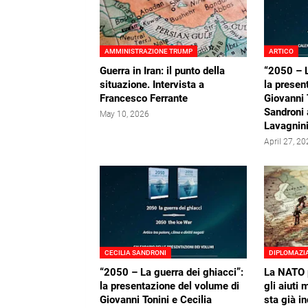
AMMINISTRAZIONE TRUMP
ARTICO
Guerra in Iran: il punto della
“2050 – L
situazione. Intervista a
la presen
Francesco Ferrante
Giovanni 
Sandroni 
May 10, 2026
Lavagnini
April 27, 2
CECILIA SANDRONI
DIPLOMAZI
“2050 – La guerra dei ghiacci”:
La NATO 
la presentazione del volume di
gli aiuti 
Giovanni Tonini e Cecilia
sta già i