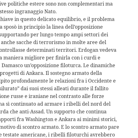
ettive politiche estere sono non complementari ma
 stesso ingranaggio Nato.
iave in questo delicato equilibrio, e il problema
 sposò in principio la linea dell’opposizione
 supportando per lungo tempo ampi settori dei
o anche sacche di terrorismo in molte aree del
ontrollasse determinati territori. Erdogan vedeva
a maniera migliore per finirla con i curdi e
a Damasco un’opposizione filoturca. Le dinamiche
 progetti di Ankara. Il sostegno armato della
lpito profondamente le relazioni fra i Occidente e
urato” dai suoi stessi alleati durante il fallito
zione russe e iraniane nel contrasto alle forze
a sì continuato ad armare i ribelli del nord del
urda che anti-Assad. Un supporto che continua
rapporti fra Washington e Ankara ai minimi storici,
 motivo di scontro armato. E lo scontro armato pare
e testate americane, i ribelli filoturchi avrebbero