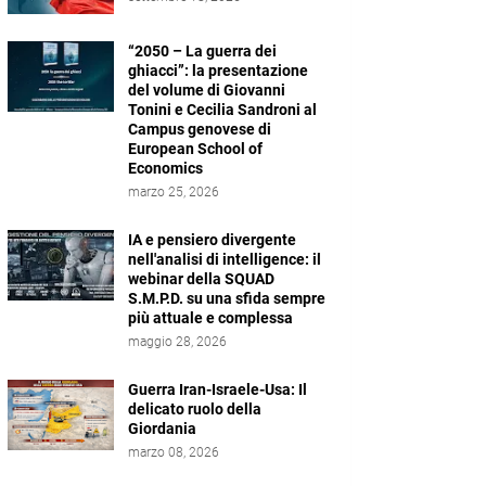
“2050 – La guerra dei
ghiacci”: la presentazione
del volume di Giovanni
Tonini e Cecilia Sandroni al
Campus genovese di
European School of
Economics
marzo 25, 2026
IA e pensiero divergente
nell'analisi di intelligence: il
webinar della SQUAD
S.M.P.D. su una sfida sempre
più attuale e complessa
maggio 28, 2026
Guerra Iran-Israele-Usa: Il
delicato ruolo della
Giordania
marzo 08, 2026