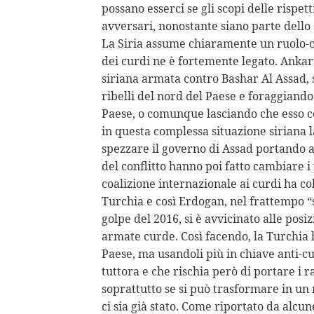
possano esserci se gli scopi delle risp
avversari, nonostante siano parte dello
La Siria assume chiaramente un ruolo-ch
dei curdi ne è fortemente legato. Ankara
siriana armata contro Bashar Al Assad,
ribelli del nord del Paese e foraggiand
Paese, o comunque lasciando che esso c
in questa complessa situazione siriana l
spezzare il governo di Assad portando 
del conflitto hanno poi fatto cambiare i
coalizione internazionale ai curdi ha co
Turchia e così Erdogan, nel frattempo “sil
golpe del 2016, si è avvicinato alle posi
armate curde. Così facendo, la Turchia h
Paese, ma usandoli più in chiave anti-c
tuttora e che rischia però di portare i 
soprattutto se si può trasformare in un
ci sia già stato. Come riportato da alcun