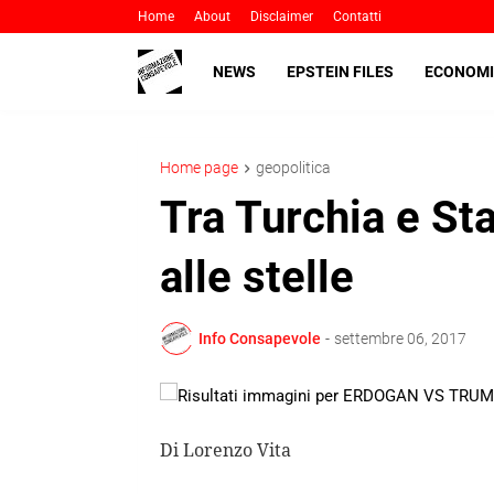
Home
About
Disclaimer
Contatti
NEWS
EPSTEIN FILES
ECONOMI
Home page
geopolitica
Tra Turchia e Sta
alle stelle
Info Consapevole
-
settembre 06, 2017
Di Lorenzo Vita