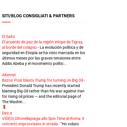
SITI/BLOG CONSIGLIATI & PARTNERS
El Salto
El acuerdo de paz de la región etíope de Tigray,
al borde del colapso
-
La evolución política y de
seguridad en Etiopía se ha visto marcada en los
últimos meses por las graves tensiones entre
Addis Abeba y el movimiento polític...
Alternet
Bezos' Post blasts Trump for turning on Big Oil
-
President Donald Trump has recently started
blaming Big Oil rather than his war against Iran
for rising oil prices — and the editorial page of
The Washin...
Dire.it
VIDEO| Ditonellapiaga allo Spin Time di Roma: il
concerto improvvisato in strada
-
"Ho voluto