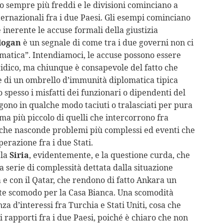
o sempre più freddi e le divisioni cominciano a
nternazionali fra i due Paesi
. Gli esempi cominciano
e inerente le accuse formali della giustizia
dogan
è un segnale di come tra i due governi non ci
omatica”. Intendiamoci, le accuse possono essere
ridico, ma chiunque è consapevole del fatto che
 di un ombrello d’immunità diplomatica tipica
o spesso i misfatti dei funzionari o dipendenti del
gono in qualche modo taciuti o tralasciati per pura
ma più piccolo di quelli che intercorrono fra
che nasconde problemi più complessi ed eventi che
perazione fra i due Stati.
 la
Siria
, evidentemente, e la questione curda, che
a serie di complessità dettata dalla situazione
a e con il Qatar, che rendono di fatto Ankara un
te scomodo per la Casa Bianca. Una scomodità
za d’interessi fra Turchia e Stati Uniti, cosa che
 rapporti fra i due Paesi, poiché è chiaro che non