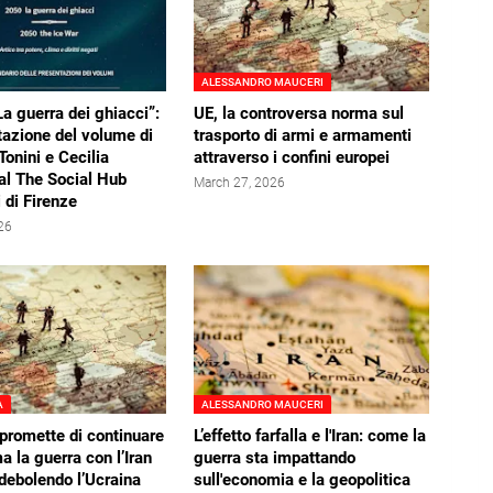
ALESSANDRO MAUCERI
a guerra dei ghiacci”:
UE, la controversa norma sul
tazione del volume di
trasporto di armi e armamenti
Tonini e Cecilia
attraverso i confini europei
al The Social Hub
March 27, 2026
 di Firenze
026
A
ALESSANDRO MAUCERI
promette di continuare
L’effetto farfalla e l'Iran: come la
ma la guerra con l’Iran
guerra sta impattando
ndebolendo l’Ucraina
sull'economia e la geopolitica