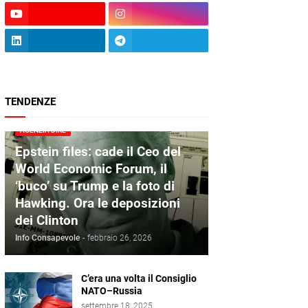
TENDENZE
AGENZIA DIRE
Epstein files: cade il Ceo del
World Economic Forum, il
‘buco’ su Trump e la foto di
Hawking. Ora le deposizioni
dei Clinton
Info Consapevole
-
febbraio 26, 2026
C’era una volta il Consiglio
NATO–Russia
settembre 18, 2025