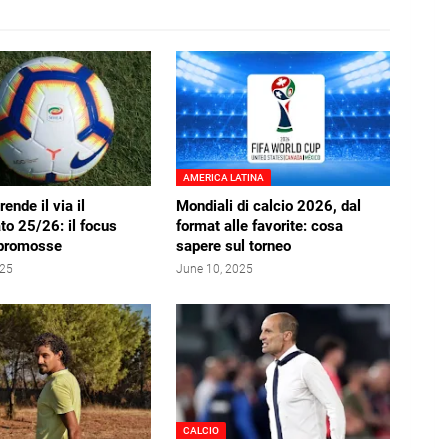
AMERICA LATINA
rende il via il
Mondiali di calcio 2026, dal
o 25/26: il focus
format alle favorite: cosa
opromosse
sapere sul torneo
025
June 10, 2025
CALCIO