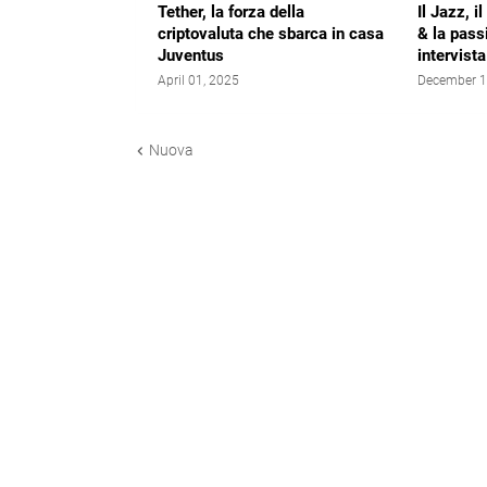
Tether, la forza della
Il Jazz, 
criptovaluta che sbarca in casa
& la passi
Juventus
intervist
April 01, 2025
December 1
Nuova