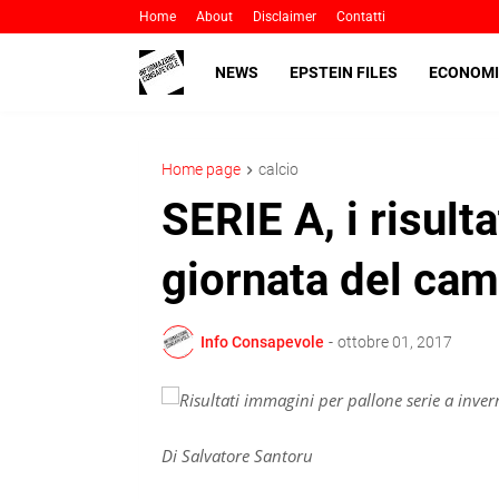
Home
About
Disclaimer
Contatti
NEWS
EPSTEIN FILES
ECONOMI
Home page
calcio
SERIE A, i risult
giornata del ca
Info Consapevole
-
ottobre 01, 2017
Di Salvatore Santoru