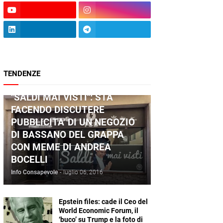
TENDENZE
ANDREA BOCELLI
"SALDI MAI VISTI": STA
FACENDO DISCUTERE
PUBBLICITA' DI UN NEGOZIO
DI BASSANO DEL GRAPPA
CON MEME DI ANDREA
BOCELLI
Info Consapevole
-
luglio 06, 2016
Epstein files: cade il Ceo del
World Economic Forum, il
‘buco’ su Trump e la foto di