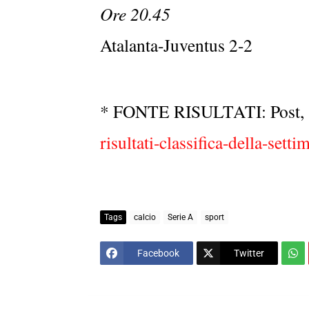
Ore 20.45
Atalanta-Juventus 2-2
* FONTE RISULTATI: Post
risultati-classifica-della-setti
Tags
calcio
Serie A
sport
Facebook
Twitter