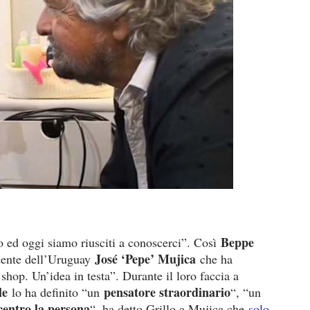
Beppe
o ed oggi siamo riusciti a conoscerci”. Così
José ‘Pepe’ Mujica
idente dell’Uruguay
che ha
shop. Un’idea in testa”. Durante il loro faccia a
le
pensatore straordinario
lo ha definito “un
“, “un
centro la persona
“, ha detto Grillo a Mujica che
solo