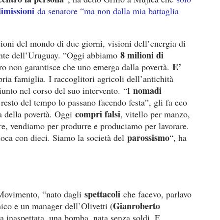
imissioni
da senatore “ma non dalla mia battaglia
sioni del mondo di due giorni, visioni dell’energia di
8 milioni di
idente dell’Uruguay. “Oggi abbiamo
E’
oro non garantisce che uno emerga dalla povertà.
ria famiglia. I raccoglitori agricoli dell’antichità
nomadi
iunto nel corso del suo intervento. “I
 resto del tempo lo passano facendo festa”, gli fa eco
compri falsi
a della povertà. Oggi
, vitello per manzo,
re, vendiamo per produrre e produciamo per lavorare.
parossismo
ioca con dieci. Siamo la società del
“, ha
spettacoli
 Movimento, “nato dagli
che facevo, parlavo
Gianroberto
ico e un manager dell’Olivetti (
a inaspettata, una bomba, nata senza soldi. E