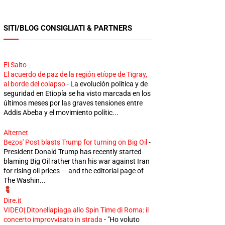
SITI/BLOG CONSIGLIATI & PARTNERS
El Salto
El acuerdo de paz de la región etíope de Tigray,
al borde del colapso
-
La evolución política y de
seguridad en Etiopía se ha visto marcada en los
últimos meses por las graves tensiones entre
Addis Abeba y el movimiento polític...
Alternet
Bezos' Post blasts Trump for turning on Big Oil
-
President Donald Trump has recently started
blaming Big Oil rather than his war against Iran
for rising oil prices — and the editorial page of
The Washin...
Dire.it
VIDEO| Ditonellapiaga allo Spin Time di Roma: il
concerto improvvisato in strada
-
"Ho voluto