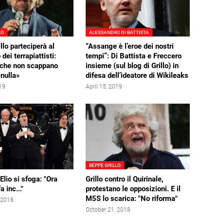
LO
ALESSANDRO DI BATTISTA
llo parteciperà al
“Assange è l’eroe dei nostri
dei terrapiattisti:
tempi”: Di Battista e Freccero
 che non scappano
insieme (sul blog di Grillo) in
 nulla»
difesa dell’ideatore di Wikileaks
019
April 15, 2019
BEPPE GRILLO
Elio si sfoga: "Ora
Grillo contro il Quirinale,
a inc..."
protestano le opposizioni. E il
M5S lo scarica: "No riforma"
 2018
October 21, 2018