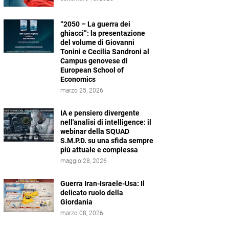
“2050 – La guerra dei
ghiacci”: la presentazione
del volume di Giovanni
Tonini e Cecilia Sandroni al
Campus genovese di
European School of
Economics
marzo 25, 2026
IA e pensiero divergente
nell'analisi di intelligence: il
webinar della SQUAD
S.M.P.D. su una sfida sempre
più attuale e complessa
maggio 28, 2026
Guerra Iran-Israele-Usa: Il
delicato ruolo della
Giordania
marzo 08, 2026