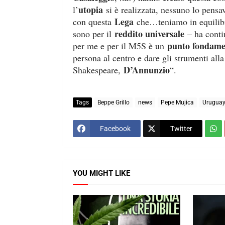
utopia
l’
si è realizzata, nessuno lo pensa
Lega
con questa
che…teniamo in equilib
reddito universale
sono per il
– ha contin
punto fondame
per me e per il M5S è un
persona al centro e dare gli strumenti all
D’Annunzio
Shakespeare,
“.
Tags
Beppe Grillo
news
Pepe Mujica
Urugua
Facebook
Twitter
YOU MIGHT LIKE