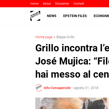
Home
About
Disclaimer
Contatti
NEWS
EPSTEIN FILES
ECONOMI
Home page
Beppe Grillo
Grillo incontra l
José Mujica: “Fil
hai messo al cen
Info Consapevole
-
agosto 31, 2018