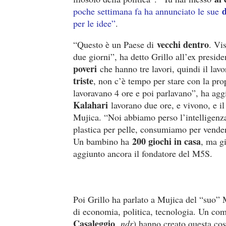
d
poche settimana fa ha annunciato le sue
per le idee”
.
vecchi dentro
“Questo è un Paese di
. Vi
due giorni”, ha detto Grillo all’ex pres
poveri
che hanno tre lavori, quindi il lav
triste
, non c’è tempo per stare con la prop
lavoravano 4 ore e poi parlavano”, ha agg
Kalahari
lavorano due ore, e vivono, e il
Mujica. “Noi abbiamo perso l’intelligenz
plastica per pelle, consumiamo per vende
200 giochi in casa
Un bambino ha
, ma g
aggiunto ancora il fondatore del M5S.
Poi Grillo ha parlato a Mujica del “suo”
di economia, politica, tecnologia. Un com
Casaleggio
,
ndr
) hanno creato questa cos