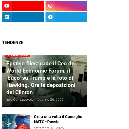
TENDENZE
AGENZIA DIRE
Epstein files: cade il Ceo del
World Economic Forum, il
‘buco’ su Trump e la foto di
Hawking. Ora le deposizioni
dei Clinton
Info Consapevole
-
febbraio 26, 2026
C’era una volta il Consiglio
NATO–Russia
settembre 18, 2025