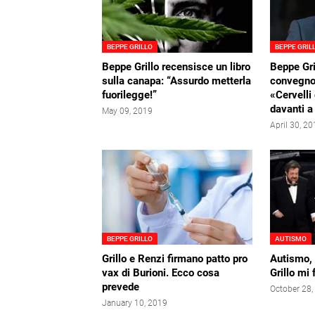
BEPPE GRILLO
BEPPE GRIL
Beppe Grillo recensisce un libro
Beppe Gri
sulla canapa: “Assurdo metterla
convegno 
fuorilegge!”
«Cervelli
davanti a
May 09, 2019
April 30, 2
BEPPE GRILLO
AUTISMO
Grillo e Renzi firmano patto pro
Autismo, 
vax di Burioni. Ecco cosa
Grillo mi f
prevede
October 28,
January 10, 2019