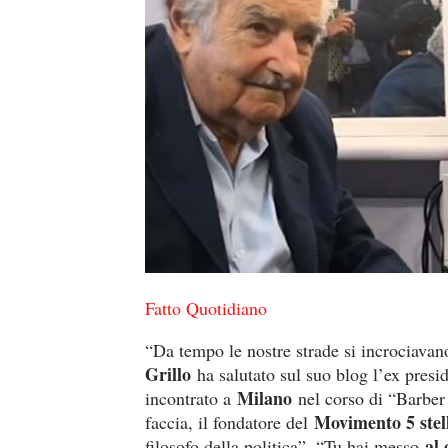
Fatto Quotidiano
“Da tempo le nostre strade si incrociavan
Grillo
ha salutato sul suo blog l’ex pres
Milano
incontrato a
nel corso di “Barber 
Movimento 5 stel
faccia, il fondatore del
al 
filosofo della politica”. “Tu hai messo