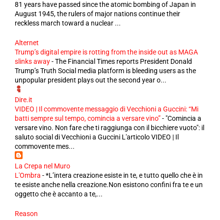
81 years have passed since the atomic bombing of Japan in
August 1945, the rulers of major nations continue their
reckless march toward a nuclear ...
Alternet
Trump’s digital empire is rotting from the inside out as MAGA
slinks away
-
The Financial Times reports President Donald
Trump’s Truth Social media platform is bleeding users as the
unpopular president plays out the second year o...
Dire.it
VIDEO | Il commovente messaggio di Vecchioni a Guccini: “Mi
batti sempre sul tempo, comincia a versare vino”
-
"Comincia a
versare vino. Non fare che ti raggiunga con il bicchiere vuoto": il
saluto social di Vecchioni a Guccini L'articolo VIDEO | Il
commovente mes...
La Crepa nel Muro
L'Ombra
-
*L’intera creazione esiste in te, e tutto quello che è in
te esiste anche nella creazione.Non esistono confini fra te e un
oggetto che è accanto a te,...
Reason