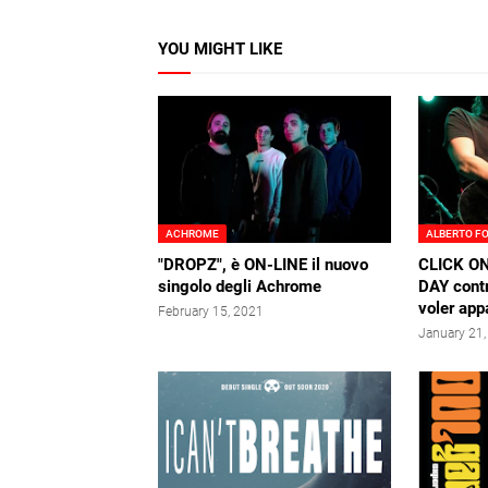
YOU MIGHT LIKE
ACHROME
ALBERTO F
"DROPZ", è ON-LINE il nuovo
CLICK ON 
singolo degli Achrome
DAY contr
voler app
February 15, 2021
January 21