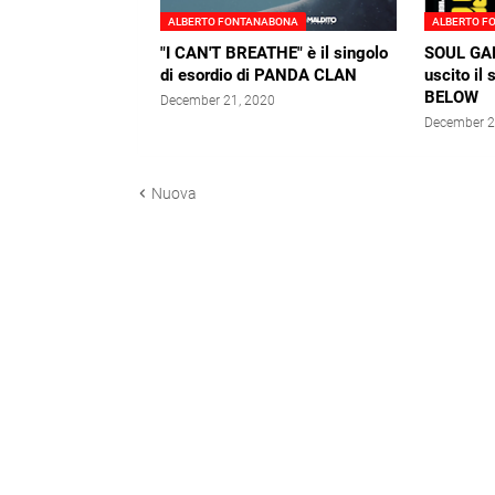
ALBERTO FONTANABONA
ALBERTO F
"I CAN'T BREATHE" è il singolo
SOUL GA
di esordio di PANDA CLAN
uscito i
BELOW
December 21, 2020
December 2
Nuova