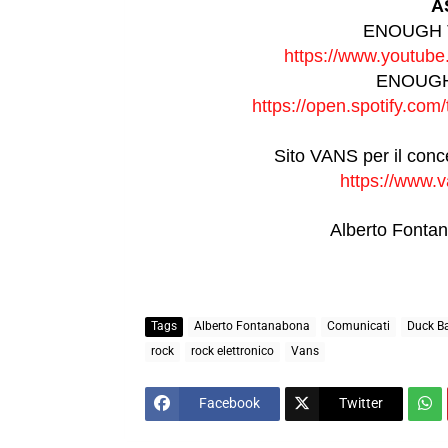
A
ENOUGH T
https://www.youtub
ENOUGH T
https://open.spotify.com/
Sito VANS per il conc
https://www.v
Alberto Font
Tags
Alberto Fontanabona
Comunicati
Duck B
rock
rock elettronico
Vans
Facebook
Twitter