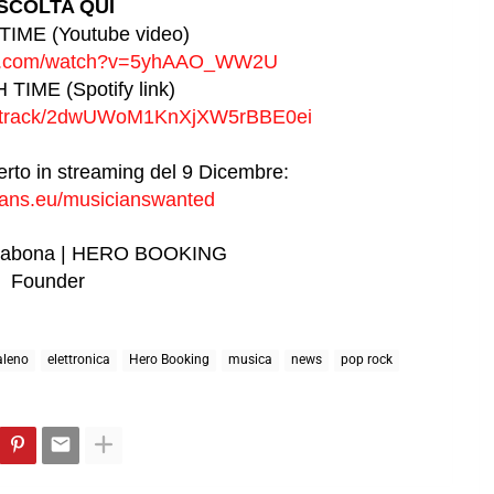
SCOLTA QUI
IME (Youtube video)
e.com/watch?
v=5yhAAO_WW2U
IME (Spotify link)
track/2dwUWoM1KnXjXW5rBBE0ei
erto in streaming del 9 Dicembre:
ans.eu/
musicianswanted
anabona | HERO BOOKING
Founder
aleno
elettronica
Hero Booking
musica
news
pop rock