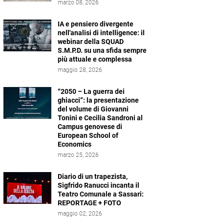
marzo 08, 2026
IA e pensiero divergente
nell'analisi di intelligence: il
webinar della SQUAD
S.M.P.D. su una sfida sempre
più attuale e complessa
maggio 28, 2026
“2050 – La guerra dei
ghiacci”: la presentazione
del volume di Giovanni
Tonini e Cecilia Sandroni al
Campus genovese di
European School of
Economics
marzo 25, 2026
Diario di un trapezista,
Sigfrido Ranucci incanta il
Teatro Comunale a Sassari:
REPORTAGE + FOTO
maggio 02, 2026