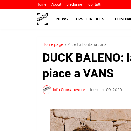
Home
About
Disclaimer
Contatti
NEWS
EPSTEIN FILES
ECONOMI
Home page
Alberto Fontanabona
DUCK BALENO: la
piace a VANS
Info Consapevole
-
dicembre 09, 2020