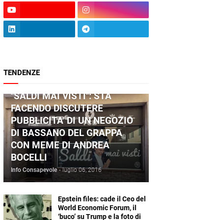
TENDENZE
ANDREA BOCELLI
"SALDI MAI VISTI": STA
FACENDO DISCUTERE
PUBBLICITA' DI UN NEGOZIO
DI BASSANO DEL GRAPPA
CON MEME DI ANDREA
BOCELLI
Info Consapevole
-
luglio 06, 2016
Epstein files: cade il Ceo del
World Economic Forum, il
‘buco’ su Trump e la foto di