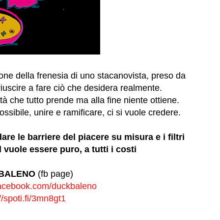
e della frenesia di uno stacanovista, preso da
 riuscire a fare ciò che desidera realmente.
 che tutto prende ma alla fine niente ottiene.
sibile, unire e ramificare, ci si vuole credere.
are le barriere del piacere su misura e i filtri
 vuole essere puro, a tutti i costi
BALENO
(fb page)
facebook.com/
duckbaleno
//spoti.fi/3mn8gt1