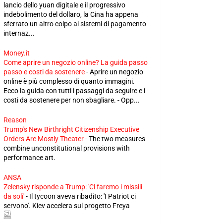
lancio dello yuan digitale e il progressivo
indebolimento del dollaro, la Cina ha appena
sferrato un altro colpo ai sistemi di pagamento
internaz...
Money.it
Come aprire un negozio online? La guida passo
passo e costi da sostenere
-
Aprire un negozio
online è più complesso di quanto immagini.
Ecco la guida con tutti i passaggi da seguire e i
costi da sostenere per non sbagliare. - Opp...
Reason
Trump's New Birthright Citizenship Executive
Orders Are Mostly Theater
-
The two measures
combine unconstitutional provisions with
performance art.
ANSA
Zelensky risponde a Trump: 'Ci faremo i missili
da soli'
-
Il tycoon aveva ribadito: 'I Patriot ci
servono'. Kiev accelera sul progetto Freya