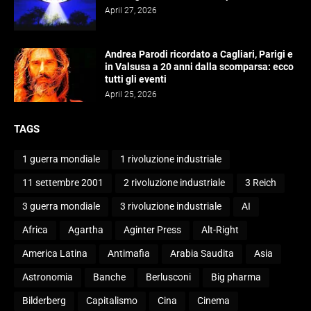
April 27, 2026
Andrea Parodi ricordato a Cagliari, Parigi e
in Valsusa a 20 anni dalla scomparsa: ecco
tutti gli eventi
April 25, 2026
TAGS
1 guerra mondiale
1 rivoluzione industriale
11 settembre 2001
2 rivoluzione industriale
3 Reich
3 guerra mondiale
3 rivoluzione industriale
AI
Africa
Agartha
Aginter Press
Alt-Right
America Latina
Antimafia
Arabia Saudita
Asia
Astronomia
Banche
Berlusconi
Big pharma
Bilderberg
Capitalismo
Cina
Cinema