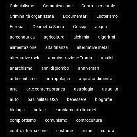
Colonialismo
Comunicazione
Controllo mentale
Criminalità organizzata
Documentari
Esoterismo
Europa
Geometria Sacra
Gossip
acqua
aereonautica
agricoltura
alchimia
algoritmi
alimentazione
alta finanza
alternative metal
alternative rock
amminstrazione Trump
analisi
anarchismo
anni di piombo
anniversari
antisemitismo
antropologia
approfondimento
arte
arte contemporanea
astrologia
attualità
auto
basi militari USA
benessere
biografie
biologia
bufale
cambiamenti climatici
complottismo
comunismo
controcultura
controinformazione
costume
crime
cultura