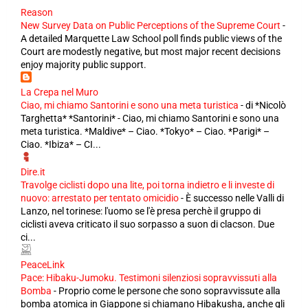
Reason
New Survey Data on Public Perceptions of the Supreme Court
-
A detailed Marquette Law School poll finds public views of the
Court are modestly negative, but most major recent decisions
enjoy majority public support.
La Crepa nel Muro
Ciao, mi chiamo Santorini e sono una meta turistica
-
di *Nicolò
Targhetta* *Santorini* - Ciao, mi chiamo Santorini e sono una
meta turistica. *Maldive* – Ciao. *Tokyo* – Ciao. *Parigi* –
Ciao. *Ibiza* – CI...
Dire.it
Travolge ciclisti dopo una lite, poi torna indietro e li investe di
nuovo: arrestato per tentato omicidio
-
È successo nelle Valli di
Lanzo, nel torinese: l'uomo se l'è presa perchè il gruppo di
ciclisti aveva criticato il suo sorpasso a suon di clacson. Due
ci...
PeaceLink
Pace: Hibaku-Jumoku. Testimoni silenziosi sopravvissuti alla
Bomba
-
Proprio come le persone che sono sopravvissute alla
bomba atomica in Giappone si chiamano Hibakusha, anche gli