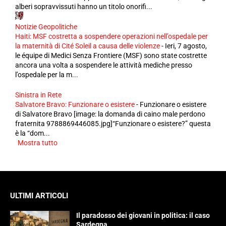
alberi sopravvissuti hanno un titolo onorifi...
Notizie Geopolitiche
Haiti: MSF costretta a sospendere operazioni nell’ospedale per
la maternità di Cité Soleil a causa delle violenze
-
Ieri, 7 agosto,
le équipe di Medici Senza Frontiere (MSF) sono state costrette
ancora una volta a sospendere le attività mediche presso
l’ospedale per la m...
Sinistra in Rete
Salvatore Bravo: Funzionare o esistere
-
Funzionare o esistere
di Salvatore Bravo [image: la domanda di caino male perdono
fraternita 9788869446085.jpg]“Funzionare o esistere?” questa
è la “dom...
Mostra tutto
ULTIMI ARTICOLI
Il paradosso dei giovani in politica: il caso
Sardegna