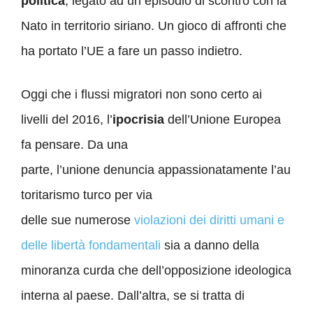
politica
, legato ad un episodio di scontro con la
Nato in territorio siriano. Un gioco di affronti che
ha portato l’UE a fare un passo indietro.
Oggi che i flussi migratori non sono certo ai
livelli del 2016, l’
ipocrisia
dell’Unione Europea
fa pensare.
Da una
parte,
l’unione
denuncia
appassionatamente
l’au
toritarismo turco
per via
del
le
sue
numerose
violazioni dei diritti umani e
delle libertà fondamentali
sia a danno della
minoranza curda che dell’opposizione ideologica
interna al paese. Dall’altra,
se si tratta di