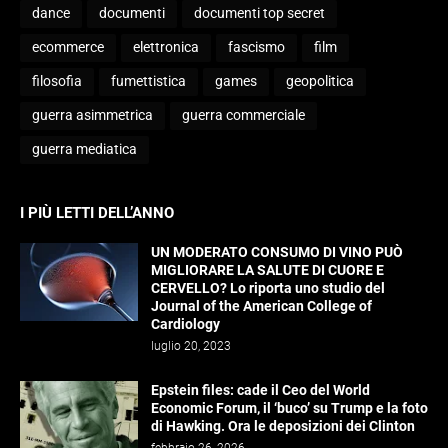
dance
documenti
documenti top secret
ecommerce
elettronica
fascismo
film
filosofia
fumettistica
games
geopolitica
guerra asimmetrica
guerra commerciale
guerra mediatica
I PIÙ LETTI DELL’ANNO
UN MODERATO CONSUMO DI VINO PUÒ
MIGLIORARE LA SALUTE DI CUORE E
CERVELLO? Lo riporta uno studio del
Journal of the American College of
Cardiology
luglio 20, 2023
Epstein files: cade il Ceo del World
Economic Forum, il ‘buco’ su Trump e la foto
di Hawking. Ora le deposizioni dei Clinton
febbraio 26, 2026