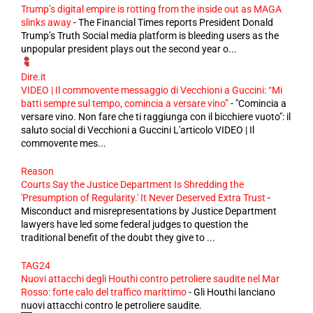
Trump’s digital empire is rotting from the inside out as MAGA
slinks away
-
The Financial Times reports President Donald
Trump’s Truth Social media platform is bleeding users as the
unpopular president plays out the second year o...
Dire.it
VIDEO | Il commovente messaggio di Vecchioni a Guccini: “Mi
batti sempre sul tempo, comincia a versare vino”
-
"Comincia a
versare vino. Non fare che ti raggiunga con il bicchiere vuoto": il
saluto social di Vecchioni a Guccini L'articolo VIDEO | Il
commovente mes...
Reason
Courts Say the Justice Department Is Shredding the
'Presumption of Regularity.' It Never Deserved Extra Trust
-
Misconduct and misrepresentations by Justice Department
lawyers have led some federal judges to question the
traditional benefit of the doubt they give to ...
TAG24
Nuovi attacchi degli Houthi contro petroliere saudite nel Mar
Rosso: forte calo del traffico marittimo
-
Gli Houthi lanciano
nuovi attacchi contro le petroliere saudite.