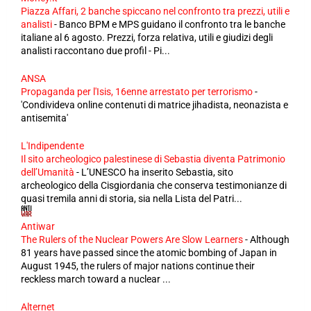
Piazza Affari, 2 banche spiccano nel confronto tra prezzi, utili e
analisti
-
Banco BPM e MPS guidano il confronto tra le banche
italiane al 6 agosto. Prezzi, forza relativa, utili e giudizi degli
analisti raccontano due profil - Pi...
ANSA
Propaganda per l'Isis, 16enne arrestato per terrorismo
-
'Condivideva online contenuti di matrice jihadista, neonazista e
antisemita'
L'Indipendente
Il sito archeologico palestinese di Sebastia diventa Patrimonio
dell’Umanità
-
L’UNESCO ha inserito Sebastia, sito
archeologico della Cisgiordania che conserva testimonianze di
quasi tremila anni di storia, sia nella Lista del Patri...
Antiwar
The Rulers of the Nuclear Powers Are Slow Learners
-
Although
81 years have passed since the atomic bombing of Japan in
August 1945, the rulers of major nations continue their
reckless march toward a nuclear ...
Alternet