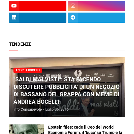
TENDENZE
ANDREA BOCELLI
"SALDI MAI VISTI": STA FACENDO
DISCUTERE PUBBLICITA' DI UN NEGOZIO
DI BASSANO DEL GRAPPA CON MEME DI
ANDREA BOCELLI
Info Consapevole
-
luglio 06, 2016
Epstein files: cade il Ceo del World
Economic Forum, il ‘buco’ su Trump e la