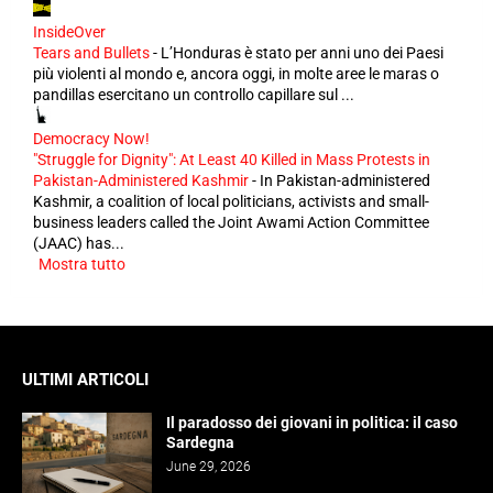
InsideOver
Tears and Bullets
-
L’Honduras è stato per anni uno dei Paesi
più violenti al mondo e, ancora oggi, in molte aree le maras o
pandillas esercitano un controllo capillare sul ...
Democracy Now!
"Struggle for Dignity": At Least 40 Killed in Mass Protests in
Pakistan-Administered Kashmir
-
In Pakistan-administered
Kashmir, a coalition of local politicians, activists and small-
business leaders called the Joint Awami Action Committee
(JAAC) has...
Mostra tutto
ULTIMI ARTICOLI
Il paradosso dei giovani in politica: il caso
Sardegna
June 29, 2026