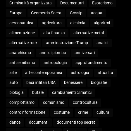
Criminalità organizzata
Documentari
Esoterismo
Europa
Geometria Sacra
Gossip
acqua
aereonautica
agricoltura
alchimia
algoritmi
alimentazione
alta finanza
alternative metal
alternative rock
amminstrazione Trump
analisi
anarchismo
anni di piombo
anniversari
antisemitismo
antropologia
approfondimento
arte
arte contemporanea
astrologia
attualità
auto
basi militari USA
benessere
biografie
biologia
bufale
cambiamenti climatici
complottismo
comunismo
controcultura
controinformazione
costume
crime
cultura
dance
documenti
documenti top secret