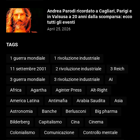
Andrea Parodi ricordato a Cagliari, Parigi e
in Valsusa a 20 anni dalla scomparsa: ecco
tutti gli eventi
April 25, 2026
TAGS
1 guerra mondiale
1 rivoluzione industriale
11 settembre 2001
2 rivoluzione industriale
3 Reich
3 guerra mondiale
3 rivoluzione industriale
AI
Africa
Agartha
Aginter Press
Alt-Right
America Latina
Antimafia
Arabia Saudita
Asia
Astronomia
Banche
Berlusconi
Big pharma
Bilderberg
Capitalismo
Cina
Cinema
Colonialismo
Comunicazione
Controllo mentale