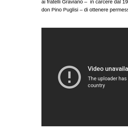
ai fratelli Graviano – in carcere dal 19
don Pino Puglisi – di ottenere permess