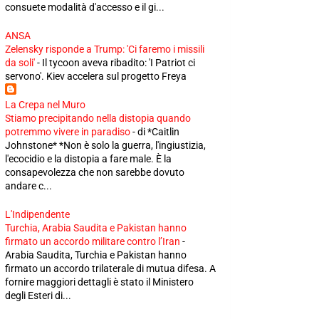
consuete modalità d'accesso e il gi...
ANSA
Zelensky risponde a Trump: 'Ci faremo i missili
da soli'
-
Il tycoon aveva ribadito: 'I Patriot ci
servono'. Kiev accelera sul progetto Freya
La Crepa nel Muro
Stiamo precipitando nella distopia quando
potremmo vivere in paradiso
-
di *Caitlin
Johnstone* *Non è solo la guerra, l'ingiustizia,
l'ecocidio e la distopia a fare male. È la
consapevolezza che non sarebbe dovuto
andare c...
L'Indipendente
Turchia, Arabia Saudita e Pakistan hanno
firmato un accordo militare contro l’Iran
-
Arabia Saudita, Turchia e Pakistan hanno
firmato un accordo trilaterale di mutua difesa. A
fornire maggiori dettagli è stato il Ministero
degli Esteri di...