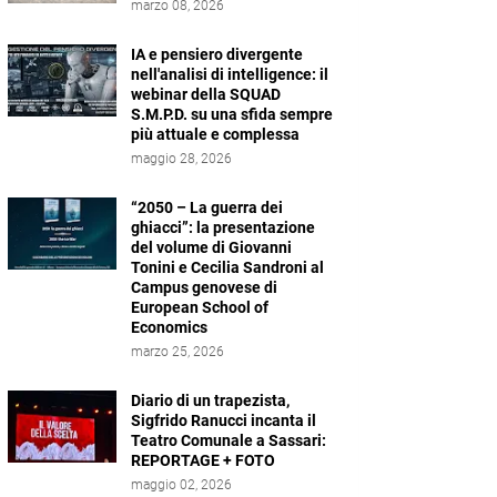
marzo 08, 2026
IA e pensiero divergente
nell'analisi di intelligence: il
webinar della SQUAD
S.M.P.D. su una sfida sempre
più attuale e complessa
maggio 28, 2026
“2050 – La guerra dei
ghiacci”: la presentazione
del volume di Giovanni
Tonini e Cecilia Sandroni al
Campus genovese di
European School of
Economics
marzo 25, 2026
Diario di un trapezista,
Sigfrido Ranucci incanta il
Teatro Comunale a Sassari:
REPORTAGE + FOTO
maggio 02, 2026