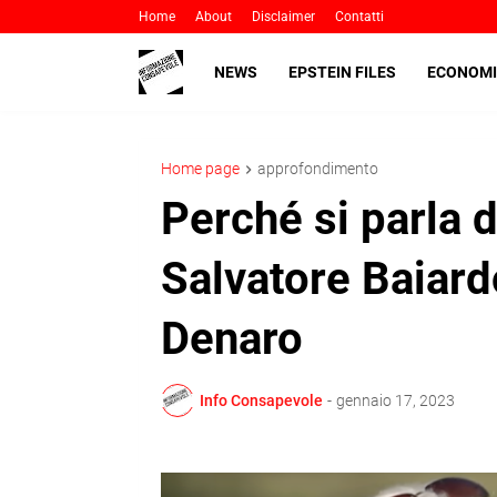
Home
About
Disclaimer
Contatti
NEWS
EPSTEIN FILES
ECONOMI
Home page
approfondimento
Perché si parla d
Salvatore Baiar
Denaro
Info Consapevole
-
gennaio 17, 2023