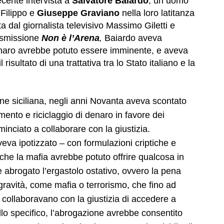
ecente intervista a
Salvatore Baiardo
, un uomo
 Filippo e
Giuseppe Graviano
nella loro latitanza
ata dal giornalista televisivo Massimo Giletti e
asmissione
Non è l’Arena
,
Baiardo aveva
enaro avrebbe potuto essere imminente, e aveva
isultato di una trattativa tra lo Stato italiano e la
ne siciliana, negli anni Novanta aveva scontato
mento e riciclaggio di denaro in favore dei
inciato a collaborare con la giustizia.
veva ipotizzato – con formulazioni criptiche e
 che la mafia avrebbe potuto offrire qualcosa in
 abrogato l’ergastolo ostativo, ovvero la pena
e gravità, come mafia o terrorismo, che fino ad
 collaboravano con la giustizia di accedere a
llo specifico, l’abrogazione avrebbe consentito