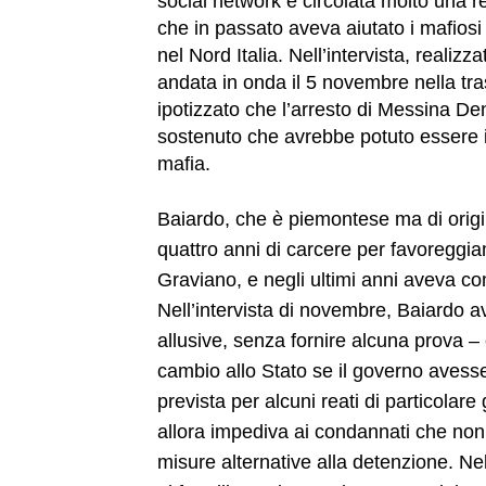
social network è circolata molto una r
che in passato aveva aiutato i mafiosi
nel Nord Italia. Nell’intervista, realizz
andata in onda il 5 novembre nella tr
ipotizzato che l’arresto di Messina D
sostenuto che avrebbe potuto essere il r
mafia.
Baiardo, che è piemontese ma di origi
quattro anni di carcere per favoreggia
Graviano, e negli ultimi anni aveva com
Nell’intervista di novembre, Baiardo a
allusive, senza fornire alcuna prova –
cambio allo Stato se il governo avesse
prevista per alcuni reati di particolar
allora impediva ai condannati che non
misure alternative alla detenzione. Ne