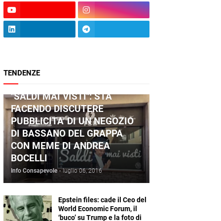
TENDENZE
ANDREA BOCELLI
"SALDI MAI VISTI": STA
FACENDO DISCUTERE
PUBBLICITA' DI UN NEGOZIO
DI BASSANO DEL GRAPPA
CON MEME DI ANDREA
BOCELLI
Info Consapevole
-
luglio 06, 2016
Epstein files: cade il Ceo del
World Economic Forum, il
‘buco’ su Trump e la foto di