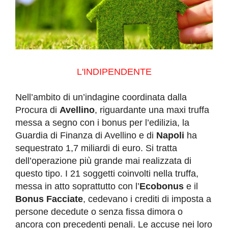
L'INDIPENDENTE
Nell’ambito di un’indagine coordinata dalla
Procura di
Avellino
, riguardante una maxi truffa
messa a segno con i bonus per l’edilizia, la
Guardia di Finanza di Avellino e di
Napoli
ha
sequestrato 1,7 miliardi di euro. Si tratta
dell’operazione più grande mai realizzata di
questo tipo. I 21 soggetti coinvolti nella truffa,
messa in atto soprattutto con l’
Ecobonus
e il
Bonus Facciate
, cedevano i crediti di imposta a
persone decedute o senza fissa dimora o
ancora con precedenti penali. Le accuse nei loro