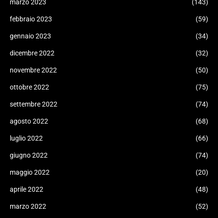
marzo 2023
(143)
febbraio 2023
(59)
gennaio 2023
(34)
dicembre 2022
(32)
novembre 2022
(50)
ottobre 2022
(75)
settembre 2022
(74)
agosto 2022
(68)
luglio 2022
(66)
giugno 2022
(74)
maggio 2022
(20)
aprile 2022
(48)
marzo 2022
(52)