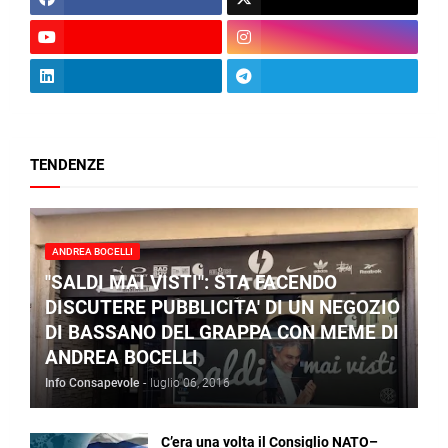
TENDENZE
ANDREA BOCELLI
"SALDI MAI VISTI": STA FACENDO
DISCUTERE PUBBLICITA' DI UN NEGOZIO
DI BASSANO DEL GRAPPA CON MEME DI
ANDREA BOCELLI
Info Consapevole
-
luglio 06, 2016
C’era una volta il Consiglio NATO–