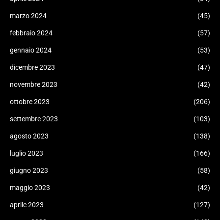
marzo 2024
(45)
febbraio 2024
(57)
gennaio 2024
(53)
dicembre 2023
(47)
novembre 2023
(42)
ottobre 2023
(206)
settembre 2023
(103)
agosto 2023
(138)
luglio 2023
(166)
giugno 2023
(58)
maggio 2023
(42)
aprile 2023
(127)