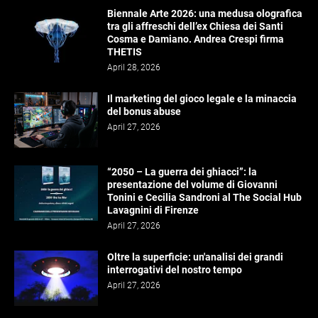
Biennale Arte 2026: una medusa olografica
tra gli affreschi dell’ex Chiesa dei Santi
Cosma e Damiano. Andrea Crespi firma
THETIS
April 28, 2026
Il marketing del gioco legale e la minaccia
del bonus abuse
April 27, 2026
“2050 – La guerra dei ghiacci”: la
presentazione del volume di Giovanni
Tonini e Cecilia Sandroni al The Social Hub
Lavagnini di Firenze
April 27, 2026
Oltre la superficie: un'analisi dei grandi
interrogativi del nostro tempo
April 27, 2026