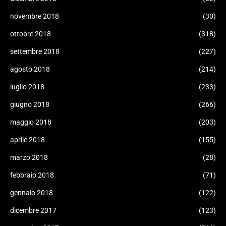
novembre 2018
(30)
ottobre 2018
(318)
settembre 2018
(227)
agosto 2018
(214)
luglio 2018
(233)
giugno 2018
(266)
maggio 2018
(203)
aprile 2018
(155)
marzo 2018
(28)
febbraio 2018
(71)
gennaio 2018
(122)
dicembre 2017
(123)