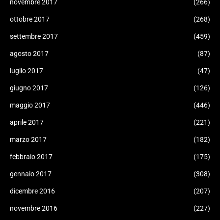
novembre 2017
(266)
ottobre 2017
(268)
settembre 2017
(459)
agosto 2017
(87)
luglio 2017
(47)
giugno 2017
(126)
maggio 2017
(446)
aprile 2017
(221)
marzo 2017
(182)
febbraio 2017
(175)
gennaio 2017
(308)
dicembre 2016
(207)
novembre 2016
(227)