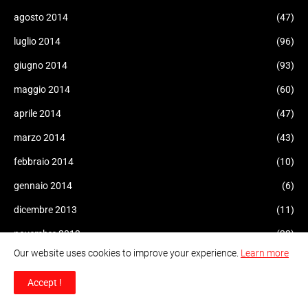
agosto 2014
(47)
luglio 2014
(96)
giugno 2014
(93)
maggio 2014
(60)
aprile 2014
(47)
marzo 2014
(43)
febbraio 2014
(10)
gennaio 2014
(6)
dicembre 2013
(11)
novembre 2013
(22)
Our website uses cookies to improve your experience.
Learn more
ottobre 2013
(14)
settembre 2013
(15)
Accept !
agosto 2013
(9)