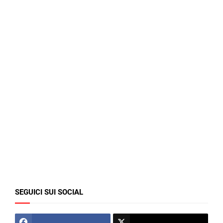
SEGUICI SUI SOCIAL