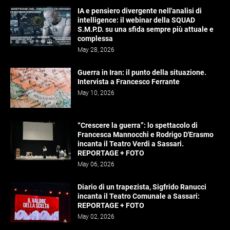
IA e pensiero divergente nell'analisi di
intelligence: il webinar della SQUAD
S.M.P.D. su una sfida sempre più attuale e
complessa
May 28, 2026
Guerra in Iran: il punto della situazione.
Intervista a Francesco Ferrante
May 10, 2026
“Crescere la guerra”: lo spettacolo di
Francesca Mannocchi e Rodrigo D'Erasmo
incanta il Teatro Verdi a Sassari.
REPORTAGE + FOTO
May 06, 2026
Diario di un trapezista, Sigfrido Ranucci
incanta il Teatro Comunale a Sassari:
REPORTAGE + FOTO
May 02, 2026