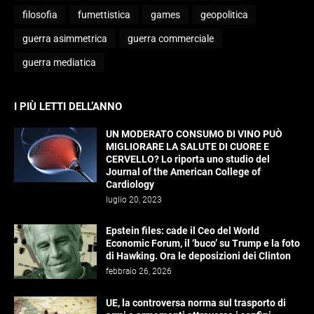
filosofia
fumettistica
games
geopolitica
guerra asimmetrica
guerra commerciale
guerra mediatica
I PIÙ LETTI DELL’ANNO
UN MODERATO CONSUMO DI VINO PUÒ
MIGLIORARE LA SALUTE DI CUORE E
CERVELLO? Lo riporta uno studio del
Journal of the American College of
Cardiology
luglio 20, 2023
Epstein files: cade il Ceo del World
Economic Forum, il ‘buco’ su Trump e la foto
di Hawking. Ora le deposizioni dei Clinton
febbraio 26, 2026
UE, la controversa norma sul trasporto di