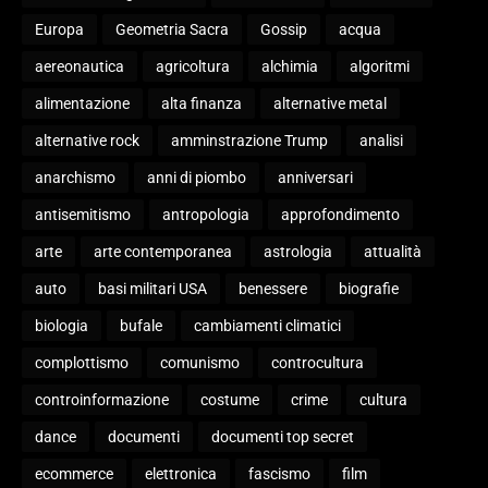
Europa
Geometria Sacra
Gossip
acqua
aereonautica
agricoltura
alchimia
algoritmi
alimentazione
alta finanza
alternative metal
alternative rock
amminstrazione Trump
analisi
anarchismo
anni di piombo
anniversari
antisemitismo
antropologia
approfondimento
arte
arte contemporanea
astrologia
attualità
auto
basi militari USA
benessere
biografie
biologia
bufale
cambiamenti climatici
complottismo
comunismo
controcultura
controinformazione
costume
crime
cultura
dance
documenti
documenti top secret
ecommerce
elettronica
fascismo
film