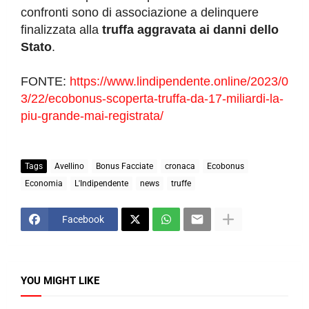
confronti sono di associazione a delinquere
finalizzata alla
truffa aggravata ai danni dello
Stato
.
FONTE:
https://www.lindipendente.online/2023/0
3/22/ecobonus-scoperta-truffa-da-17-miliardi-la-
piu-grande-mai-registrata/
Tags
Avellino
Bonus Facciate
cronaca
Ecobonus
Economia
L'Indipendente
news
truffe
Facebook
YOU MIGHT LIKE