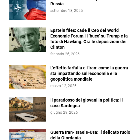
Russia
settembre 18, 2025
Epstein files: cade il Ceo del World
Economic Forum, il ‘buco’ su Trump e la
foto di Hawking. Ora le deposizioni dei
Clinton
febbraio 26, 2026
L’effetto farfalla e l'Iran: come la guerra
sta impattando sull'economia e la
geopolitica mondiale
marzo 12, 2026
Il paradosso dei giovani in politica: il
caso Sardegna
giugno 29, 2026
Guerra Iran-Israele-Usa: Il delicato ruolo
della Giordania