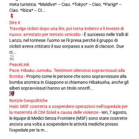
meta turistica. *Maldive* – Ciao. *Tokyo* – Ciao. *Parigi* –
Ciao. *Ibiza* – CI...
Dire.it
Travolge ciclisti dopo una lite, poi torna indietro e li investe di
nuovo: arrestato per tentato omicidio
-
È successo nelle Valli di
Lanzo, nel torinese: l'uomo se l'è presa perchè il gruppo di
ciclisti aveva criticato il suo sorpasso a suon di clacson. Due
ci...
PeaceLink
Pace: Hibaku-Jumoku. Testimoni silenziosi sopravvissuti alla
Bomba
-
Proprio come le persone che sono sopravvissute alla
bomba atomica in Giappone si chiamano Hibakusha, anche gli
alberi sopravvissuti hanno un titolo onorifi...
Notizie Geopolitiche
Haiti: MSF costretta a sospendere operazioni nell’ospedale per
la maternità di Cité Soleil a causa delle violenze
-
Ieri, 7 agosto,
le équipe di Medici Senza Frontiere (MSF) sono state costrette
ancora una volta a sospendere le attività mediche presso
l’ospedale per la m...