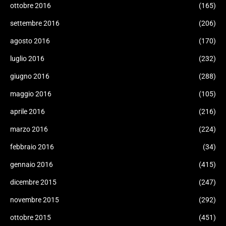
ottobre 2016
(165)
settembre 2016
(206)
agosto 2016
(170)
luglio 2016
(232)
giugno 2016
(288)
maggio 2016
(105)
aprile 2016
(216)
marzo 2016
(224)
febbraio 2016
(34)
gennaio 2016
(415)
dicembre 2015
(247)
novembre 2015
(292)
ottobre 2015
(451)