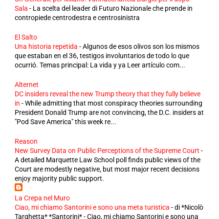
Sala
-
La scelta del leader di Futuro Nazionale che prende in
contropiede centrodestra e centrosinistra
El Salto
Una historia repetida
-
Algunos de esos olivos son los mismos
que estaban en el 36, testigos involuntarios de todo lo que
ocurrió. Temas principal: La vida y ya Leer artículo com...
Alternet
DC insiders reveal the new Trump theory that they fully believe
in
-
While admitting that most conspiracy theories surrounding
President Donald Trump are not convincing, the D.C. insiders at
"Pod Save America" this week re...
Reason
New Survey Data on Public Perceptions of the Supreme Court
-
A detailed Marquette Law School poll finds public views of the
Court are modestly negative, but most major recent decisions
enjoy majority public support.
La Crepa nel Muro
Ciao, mi chiamo Santorini e sono una meta turistica
-
di *Nicolò
Targhetta* *Santorini* - Ciao, mi chiamo Santorini e sono una