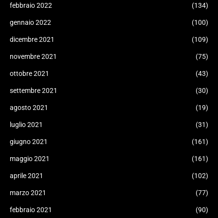
febbraio 2022
(134)
gennaio 2022
(100)
dicembre 2021
(109)
novembre 2021
(75)
ottobre 2021
(43)
settembre 2021
(30)
agosto 2021
(19)
luglio 2021
(31)
giugno 2021
(161)
maggio 2021
(161)
aprile 2021
(102)
marzo 2021
(77)
febbraio 2021
(90)