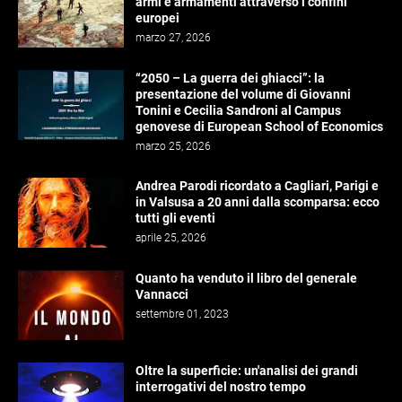
armi e armamenti attraverso i confini
europei
marzo 27, 2026
“2050 – La guerra dei ghiacci”: la
presentazione del volume di Giovanni
Tonini e Cecilia Sandroni al Campus
genovese di European School of Economics
marzo 25, 2026
Andrea Parodi ricordato a Cagliari, Parigi e
in Valsusa a 20 anni dalla scomparsa: ecco
tutti gli eventi
aprile 25, 2026
Quanto ha venduto il libro del generale
Vannacci
settembre 01, 2023
Oltre la superficie: un'analisi dei grandi
interrogativi del nostro tempo