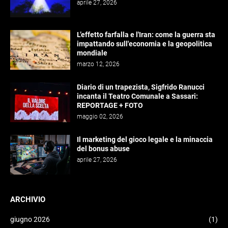
aprile 27, 2026
L’effetto farfalla e l'Iran: come la guerra sta
impattando sull'economia e la geopolitica
mondiale
marzo 12, 2026
Diario di un trapezista, Sigfrido Ranucci
incanta il Teatro Comunale a Sassari:
REPORTAGE + FOTO
maggio 02, 2026
Il marketing del gioco legale e la minaccia
del bonus abuse
aprile 27, 2026
ARCHIVIO
giugno 2026
(1)