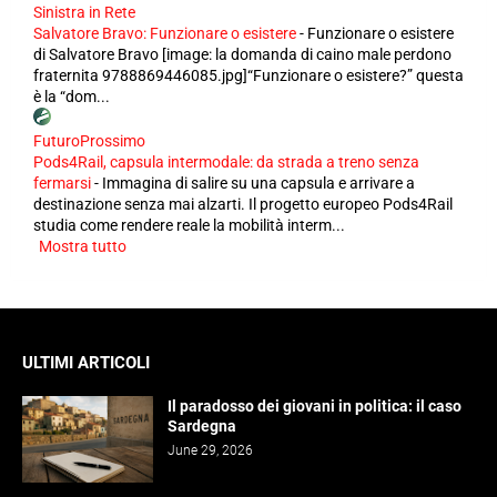
Sinistra in Rete
Salvatore Bravo: Funzionare o esistere
-
Funzionare o esistere
di Salvatore Bravo [image: la domanda di caino male perdono
fraternita 9788869446085.jpg]“Funzionare o esistere?” questa
è la “dom...
FuturoProssimo
Pods4Rail, capsula intermodale: da strada a treno senza
fermarsi
-
Immagina di salire su una capsula e arrivare a
destinazione senza mai alzarti. Il progetto europeo Pods4Rail
studia come rendere reale la mobilità interm...
Mostra tutto
ULTIMI ARTICOLI
Il paradosso dei giovani in politica: il caso
Sardegna
June 29, 2026