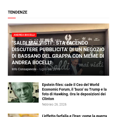
TENDENZE
ANDREA BOCELLI
"SALDI MAI VISTI": STA FACENDO
DISCUTERE PUBBLICITA' DI UN NEGOZIO
DI BASSANO DEL GRAPPA CON MEME DI
ANDREA BOCELLI
Info Consapevole
-
luglio 06, 2016
Epstein files: cade il Ceo del World
Economic Forum, il ‘buco’ su Trump e la
foto di Hawking. Ora le deposizioni dei
Clinton
febbraio 26, 2026
L’effetto farfalla e l'Iran: come la guerra