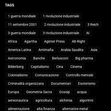
TAGS
1 guerra mondiale
1 rivoluzione industriale
11 settembre 2001
2 rivoluzione industriale
3 Reich
3 guerra mondiale
3 rivoluzione industriale
AI
Africa
Agartha
Aginter Press
Alt-Right
America Latina
Antimafia
Arabia Saudita
Asia
Astronomia
Banche
Berlusconi
Big pharma
Bilderberg
Capitalismo
Cina
Cinema
Colonialismo
Comunicazione
Controllo mentale
Criminalità organizzata
Documentari
Esoterismo
Europa
Geometria Sacra
Gossip
acqua
aereonautica
agricoltura
alchimia
algoritmi
alimentazione
alta finanza
alternative metal