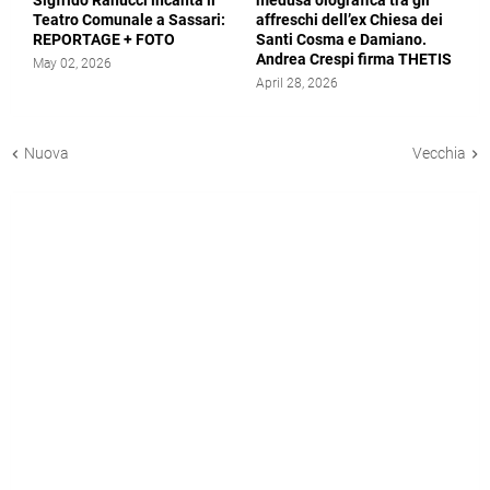
Sigfrido Ranucci incanta il
medusa olografica tra gli
Teatro Comunale a Sassari:
affreschi dell’ex Chiesa dei
REPORTAGE + FOTO
Santi Cosma e Damiano.
Andrea Crespi firma THETIS
May 02, 2026
April 28, 2026
Nuova
Vecchia