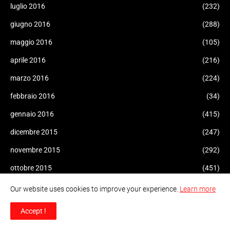
luglio 2016
(232)
giugno 2016
(288)
maggio 2016
(105)
aprile 2016
(216)
marzo 2016
(224)
febbraio 2016
(34)
gennaio 2016
(415)
dicembre 2015
(247)
novembre 2015
(292)
ottobre 2015
(451)
settembre 2015
(621)
Our website uses cookies to improve your experience.
Learn more
agosto 2015
(225)
Accept !
luglio 2015
(324)