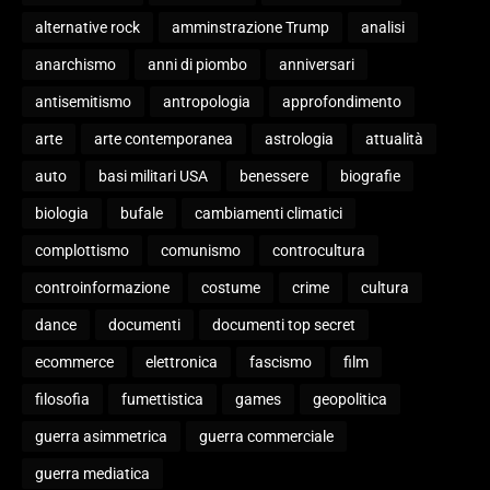
alternative rock
amminstrazione Trump
analisi
anarchismo
anni di piombo
anniversari
antisemitismo
antropologia
approfondimento
arte
arte contemporanea
astrologia
attualità
auto
basi militari USA
benessere
biografie
biologia
bufale
cambiamenti climatici
complottismo
comunismo
controcultura
controinformazione
costume
crime
cultura
dance
documenti
documenti top secret
ecommerce
elettronica
fascismo
film
filosofia
fumettistica
games
geopolitica
guerra asimmetrica
guerra commerciale
guerra mediatica