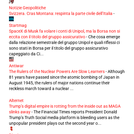
Notizie Geopolitiche
Svizzera. Cras Montana: respinta la parte civile dell’Italia
-
Startmag
SpaceX di Musk fa volare i conti di Unipol, ma la Borsa non si
eccita con il titolo del gruppo assicurativo
-
Che cosa emerge
dalla relazione semestrale del gruppo Unipol e quali riflessi ci
sono stati in Borsa per il titolo del gruppo assicurativo
capeggiato da Ci...
Antiwar
The Rulers of the Nuclear Powers Are Slow Learners
-
Although
81 years have passed since the atomic bombing of Japan in
August 1945, the rulers of major nations continue their
reckless march toward a nuclear ...
Alternet
Trump’s digital empire is rotting from the inside out as MAGA
slinks away
-
The Financial Times reports President Donald
Trump’s Truth Social media platform is bleeding users as the
unpopular president plays out the second year o...