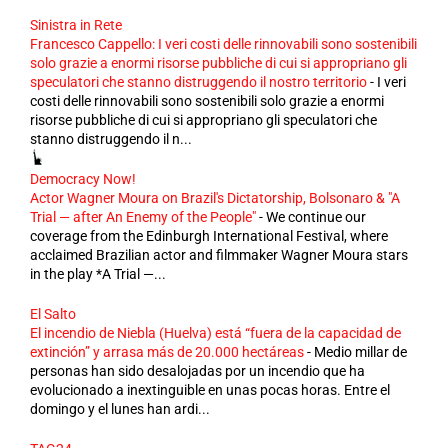
Sinistra in Rete
Francesco Cappello: I veri costi delle rinnovabili sono sostenibili
solo grazie a enormi risorse pubbliche di cui si appropriano gli
speculatori che stanno distruggendo il nostro territorio
-
I veri
costi delle rinnovabili sono sostenibili solo grazie a enormi
risorse pubbliche di cui si appropriano gli speculatori che
stanno distruggendo il n...
Democracy Now!
Actor Wagner Moura on Brazil's Dictatorship, Bolsonaro & "A
Trial — after An Enemy of the People"
-
We continue our
coverage from the Edinburgh International Festival, where
acclaimed Brazilian actor and filmmaker Wagner Moura stars
in the play *A Trial —...
El Salto
El incendio de Niebla (Huelva) está “fuera de la capacidad de
extinción” y arrasa más de 20.000 hectáreas
-
Medio millar de
personas han sido desalojadas por un incendio que ha
evolucionado a inextinguible en unas pocas horas. Entre el
domingo y el lunes han ardi...