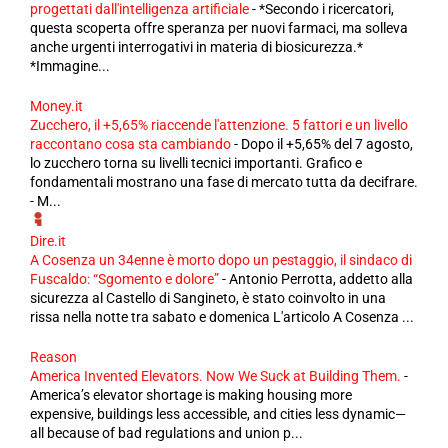
progettati dall'intelligenza artificiale
-
*Secondo i ricercatori,
questa scoperta offre speranza per nuovi farmaci, ma solleva
anche urgenti interrogativi in ​​materia di biosicurezza.*
*Immagine...
Money.it
Zucchero, il +5,65% riaccende l'attenzione. 5 fattori e un livello
raccontano cosa sta cambiando
-
Dopo il +5,65% del 7 agosto,
lo zucchero torna su livelli tecnici importanti. Grafico e
fondamentali mostrano una fase di mercato tutta da decifrare.
- M...
Dire.it
A Cosenza un 34enne è morto dopo un pestaggio, il sindaco di
Fuscaldo: “Sgomento e dolore”
-
Antonio Perrotta, addetto alla
sicurezza al Castello di Sangineto, è stato coinvolto in una
rissa nella notte tra sabato e domenica L'articolo A Cosenza ...
Reason
America Invented Elevators. Now We Suck at Building Them.
-
America’s elevator shortage is making housing more
expensive, buildings less accessible, and cities less dynamic—
all because of bad regulations and union p...