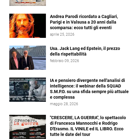
Andrea Parodi ricordato a Cagliari,
Parigi e in Valsusa a 20 anni dalla
scomparsa: ecco tutti gli eventi
aprile 25, 2026
Usa. Jack Lang ed Epstein, il prezzo
della rispettabilità
febbraio 09, 2026
IA e pensiero divergente nell'analisi di
intelligence: il webinar della SQUAD
S.M.P.D. su una sfida sempre più attuale
e complessa
maggio 28, 2026
"CRESCERE, LA GUERRA", lo spettacolo
di Francesca Mannocchi e Rodrigo
D'Erasmo. IL VINILE ed IL LIBRO. Ecco
tutte le date del tour