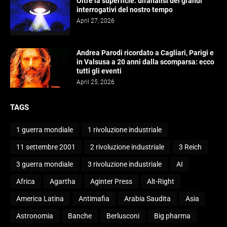
Oltre la superficie: un'analisi dei grandi
interrogativi del nostro tempo
April 27, 2026
Andrea Parodi ricordato a Cagliari, Parigi e
in Valsusa a 20 anni dalla scomparsa: ecco
tutti gli eventi
April 25, 2026
TAGS
1 guerra mondiale
1 rivoluzione industriale
11 settembre 2001
2 rivoluzione industriale
3 Reich
3 guerra mondiale
3 rivoluzione industriale
AI
Africa
Agartha
Aginter Press
Alt-Right
America Latina
Antimafia
Arabia Saudita
Asia
Astronomia
Banche
Berlusconi
Big pharma