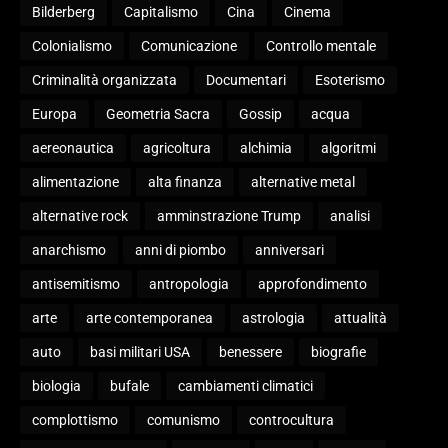
Bilderberg
Capitalismo
Cina
Cinema
Colonialismo
Comunicazione
Controllo mentale
Criminalità organizzata
Documentari
Esoterismo
Europa
Geometria Sacra
Gossip
acqua
aereonautica
agricoltura
alchimia
algoritmi
alimentazione
alta finanza
alternative metal
alternative rock
amminstrazione Trump
analisi
anarchismo
anni di piombo
anniversari
antisemitismo
antropologia
approfondimento
arte
arte contemporanea
astrologia
attualità
auto
basi militari USA
benessere
biografie
biologia
bufale
cambiamenti climatici
complottismo
comunismo
controcultura