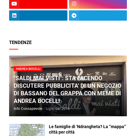
TENDENZE
ANDREA BOCELLI
"SALDI MAI VISTI": STA FACENDO
DISCUTERE PUBBLICITA' DI UN NEGOZIO
DI BASSANO DEL GRAPPA CON MEME DI
ANDREA BOCELLI
Info Consapevole
-
luglio 06, 2016
Le famiglie di ‘Ndrangheta? La “mappa”
città per città