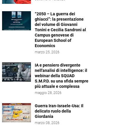
“2050 – La guerra dei
ghiacci”: la presentazione
del volume di Giovanni
Tonini e Cecilia Sandroni al
Campus genovese di
European School of
Economics
marzo 25, 2026
IA e pensiero divergente
nell'analisi di intelligence: il
webinar della SQUAD
S.M.P.D. su una sfida sempre
più attuale e complessa
maggio 28, 2026
Guerra Iran-Israele-Usa: Il
delicato ruolo della
Giordania
marzo 08, 2026