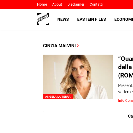
Home
About
Disclaimer
Contatti
NEWS
EPSTEIN FILES
ECONOMI
CINZIA MALVINI
“Quan
della
(ROM
Presenta
vademec
ANGELA LA TERRA
Info Con
Ca