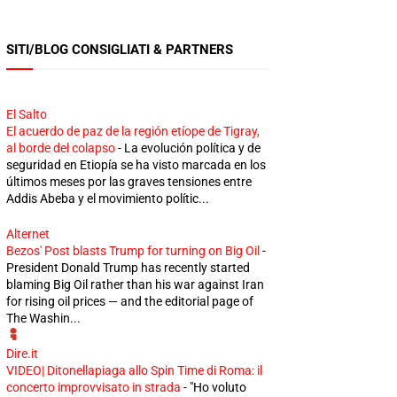
SITI/BLOG CONSIGLIATI & PARTNERS
El Salto
El acuerdo de paz de la región etíope de Tigray,
al borde del colapso
-
La evolución política y de
seguridad en Etiopía se ha visto marcada en los
últimos meses por las graves tensiones entre
Addis Abeba y el movimiento polític...
Alternet
Bezos' Post blasts Trump for turning on Big Oil
-
President Donald Trump has recently started
blaming Big Oil rather than his war against Iran
for rising oil prices — and the editorial page of
The Washin...
Dire.it
VIDEO| Ditonellapiaga allo Spin Time di Roma: il
concerto improvvisato in strada
-
"Ho voluto