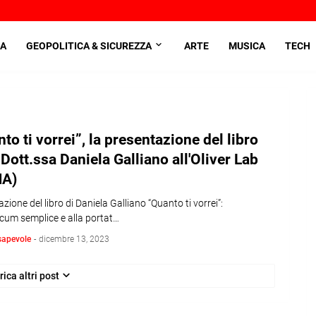
A
GEOPOLITICA & SICUREZZA
ARTE
MUSICA
TECH
to ti vorrei”, la presentazione del libro
 Dott.ssa Daniela Galliano all'Oliver Lab
A)
zione del libro di Daniela Galliano “Quanto ti vorrei”:
um semplice e alla portat…
sapevole
-
dicembre 13, 2023
rica altri post