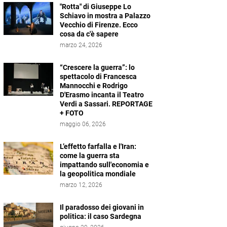
"Rotta" di Giuseppe Lo
Schiavo in mostra a Palazzo
Vecchio di Firenze. Ecco
cosa da c'è sapere
marzo 24, 2026
“Crescere la guerra”: lo
spettacolo di Francesca
Mannocchi e Rodrigo
D'Erasmo incanta il Teatro
Verdi a Sassari. REPORTAGE
+ FOTO
maggio 06, 2026
L’effetto farfalla e l'Iran:
come la guerra sta
impattando sull'economia e
la geopolitica mondiale
marzo 12, 2026
Il paradosso dei giovani in
politica: il caso Sardegna