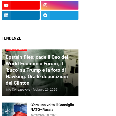
TENDENZE
AGENZIA DIRE
Epstein files: cade il Ceo del
World Economic Forum, il
‘buco’ su Trump e la foto di
Hawking. Ora le deposizioni
dei Clinton
Info Consapevole
-
febbraio 26, 2026
C’era una volta il Consiglio
NATO–Russia
settembre 18, 2025