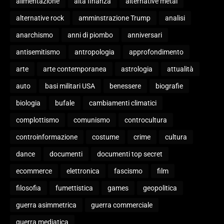
alimentazione
alta finanza
alternative metal
alternative rock
amminstrazione Trump
analisi
anarchismo
anni di piombo
anniversari
antisemitismo
antropologia
approfondimento
arte
arte contemporanea
astrologia
attualità
auto
basi militari USA
benessere
biografie
biologia
bufale
cambiamenti climatici
complottismo
comunismo
controcultura
controinformazione
costume
crime
cultura
dance
documenti
documenti top secret
ecommerce
elettronica
fascismo
film
filosofia
fumettistica
games
geopolitica
guerra asimmetrica
guerra commerciale
guerra mediatica