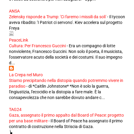
ANSA
Zelensky risponde a Trump: 'Ci faremo i missili da soli'
-
Il tycoon
aveva ribadito: 'I Patriot ci servono'. Kiev accelera sul progetto
Freya
PeaceLink
Cultura: Per Francesco Guccini
-
Era un compagno di lotte
nonviolente, Francesco Guccini. Non solo il poeta, il musicista,
l'osservatore acuto della società e dei costumi. Il suo impegno
d...
La Crepa nel Muro
Stiamo precipitando nella distopia quando potremmo vivere in
paradiso
-
di *Caitlin Johnstone* *Non è solo la guerra,
l'ingiustizia, l'ecocidio e la distopia a fare male. È la
consapevolezza che non sarebbe dovuto andare c...
TAG24
Gaza, assegnato il primo appalto dal Board of Peace: progetto
per una base militare
-
Il Board of Peace ha assegnato il primo
contratto di costruzione nella Striscia di Gaza.