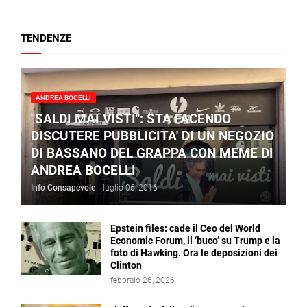
TENDENZE
ANDREA BOCELLI
"SALDI MAI VISTI": STA FACENDO
DISCUTERE PUBBLICITA' DI UN NEGOZIO
DI BASSANO DEL GRAPPA CON MEME DI
ANDREA BOCELLI
Info Consapevole
-
luglio 06, 2016
Epstein files: cade il Ceo del World
Economic Forum, il ‘buco’ su Trump e la
foto di Hawking. Ora le deposizioni dei
Clinton
febbraio 26, 2026