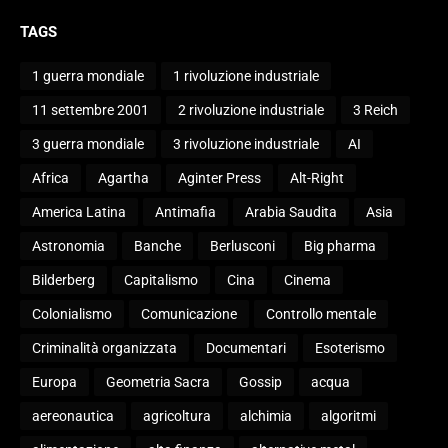
TAGS
1 guerra mondiale
1 rivoluzione industriale
11 settembre 2001
2 rivoluzione industriale
3 Reich
3 guerra mondiale
3 rivoluzione industriale
AI
Africa
Agartha
Aginter Press
Alt-Right
America Latina
Antimafia
Arabia Saudita
Asia
Astronomia
Banche
Berlusconi
Big pharma
Bilderberg
Capitalismo
Cina
Cinema
Colonialismo
Comunicazione
Controllo mentale
Criminalità organizzata
Documentari
Esoterismo
Europa
Geometria Sacra
Gossip
acqua
aereonautica
agricoltura
alchimia
algoritmi