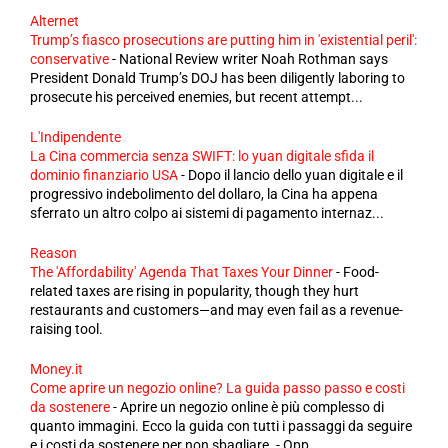
Alternet
Trump’s fiasco prosecutions are putting him in 'existential peril':
conservative
-
National Review writer Noah Rothman says
President Donald Trump’s DOJ has been diligently laboring to
prosecute his perceived enemies, but recent attempt...
L'Indipendente
La Cina commercia senza SWIFT: lo yuan digitale sfida il
dominio finanziario USA
-
Dopo il lancio dello yuan digitale e il
progressivo indebolimento del dollaro, la Cina ha appena
sferrato un altro colpo ai sistemi di pagamento internaz...
Reason
The 'Affordability' Agenda That Taxes Your Dinner
-
Food-
related taxes are rising in popularity, though they hurt
restaurants and customers—and may even fail as a revenue-
raising tool.
Money.it
Come aprire un negozio online? La guida passo passo e costi
da sostenere
-
Aprire un negozio online è più complesso di
quanto immagini. Ecco la guida con tutti i passaggi da seguire
e i costi da sostenere per non sbagliare. - Opp...