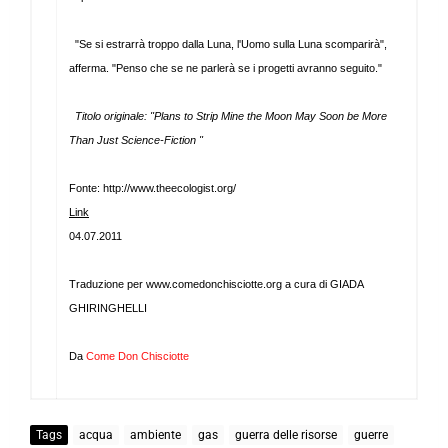
"Se si estrarrà troppo dalla Luna, l'Uomo sulla Luna scomparirà",
afferma. "Penso che se ne parlerà se i progetti avranno seguito."
Titolo originale: "Plans to Strip Mine the Moon May Soon be More
Than Just Science-Fiction "
Fonte: http://www.theecologist.org/
Link
04.07.2011
Traduzione per www.comedonchisciotte.org a cura di GIADA
GHIRINGHELLI
Da
Come Don Chisciotte
Tags
acqua
ambiente
gas
guerra delle risorse
guerre