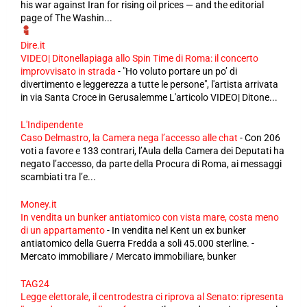
his war against Iran for rising oil prices — and the editorial
page of The Washin...
Dire.it
VIDEO| Ditonellapiaga allo Spin Time di Roma: il concerto
improvvisato in strada
-
"Ho voluto portare un po’ di
divertimento e leggerezza a tutte le persone", l'artista arrivata
in via Santa Croce in Gerusalemme L'articolo VIDEO| Ditone...
L'Indipendente
Caso Delmastro, la Camera nega l’accesso alle chat
-
Con 206
voti a favore e 133 contrari, l’Aula della Camera dei Deputati ha
negato l’accesso, da parte della Procura di Roma, ai messaggi
scambiati tra l’e...
Money.it
In vendita un bunker antiatomico con vista mare, costa meno
di un appartamento
-
In vendita nel Kent un ex bunker
antiatomico della Guerra Fredda a soli 45.000 sterline. -
Mercato immobiliare / Mercato immobiliare, bunker
TAG24
Legge elettorale, il centrodestra ci riprova al Senato: ripresenta