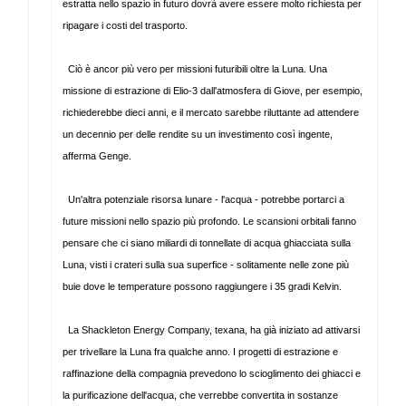
estratta nello spazio in futuro dovrà avere essere molto richiesta per
ripagare i costi del trasporto.
Ciò è ancor più vero per missioni futuribili oltre la Luna. Una
missione di estrazione di Elio-3 dall'atmosfera di Giove, per esempio,
richiederebbe dieci anni, e il mercato sarebbe riluttante ad attendere
un decennio per delle rendite su un investimento così ingente,
afferma Genge.
Un'altra potenziale risorsa lunare - l'acqua - potrebbe portarci a
future missioni nello spazio più profondo. Le scansioni orbitali fanno
pensare che ci siano miliardi di tonnellate di acqua ghiacciata sulla
Luna, visti i crateri sulla sua superfice - solitamente nelle zone più
buie dove le temperature possono raggiungere i 35 gradi Kelvin.
La Shackleton Energy Company, texana, ha già iniziato ad attivarsi
per trivellare la Luna fra qualche anno. I progetti di estrazione e
raffinazione della compagnia prevedono lo scioglimento dei ghiacci e
la purificazione dell'acqua, che verrebbe convertita in sostanze