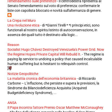
l'emendamento sulle preferenze
-
Il centrodestra ripresenta al
Senato l'emendamento sul voto di preferenza: confermate le
liste con capolista bloccato e novità sull'alternanza di genere.
La Crepa nel Muro
Una rivoluzione etica
-
di *Gianni Tirelli * *I principi etici, sono
funzionali al nostro spirito/istinto di autoconservazione, in
assenza dei quali tutto è destinato alla logic...
Reason
Socialist Hugo Chávez Destroyed Venezuela's Power Grid. Now
the Regime Hopes Private Capital Will Rebuild It.
-
The regime is
paying lip service to undoing a policy that caused incalculable
human suffering but is hesitant to relinquish control.
Notizie Geopolitiche
La malattia cronica dell’economia britannica
-
di Riccardo
Carbone – L’inflazione, che persiste e supera le previsioni, la
Sindrome da Bilanciodeficienza Acquisita (Acquired
Budgetdeficiency Syndrome), ...
ANSA
Il Papa incontra l'attore Premio Oscar Matthew McConaughey