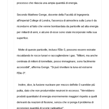
processo che rilascia una ampia quantità di energia.
Secondo Matthew Genge, docente della Facoltà di Ingegneria
all'Imperial College di Londra, l'assenza di atmosfera sulla Luna è da
ricondurre al fatto che venne bombardata da particelle ad alta energia
per miliardi di anni, e alcune di esse sono state incorporate nella sua
superfice.
Molte di queste particelle, incluso l'Elio-3, possono essere estratte
riscaldando le rocce lunari e raccogliendone i gas. "Milioni, ma anche
centinaia di milioni di tonnellate, posso immaginare, sono facilmente
accessibili", afferma Genge. "Si può trivellare la luna ed estrarne
l'Elio-3".
Inoltre, dice, la fusione nucleare per mezzo dell'elio-3 sarebbe più
pulita, dato che non produrrebbe neutroni in eccesso. "Verrebbero
prodotti quantitativi di energia enormemente maggiori rispetto a quelli
derivanti da reazioni di fissione, senza che si ponga il problema di
eccessive quantità di scorie radioattive".