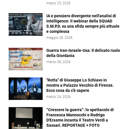
marzo 25, 2026
IA e pensiero divergente nell'analisi di
intelligence: il webinar della SQUAD
S.M.P.D. su una sfida sempre più attuale
e complessa
maggio 28, 2026
Guerra Iran-Israele-Usa: Il delicato ruolo
della Giordania
marzo 08, 2026
"Rotta" di Giuseppe Lo Schiavo in
mostra a Palazzo Vecchio di Firenze.
Ecco cosa da c'è sapere
marzo 24, 2026
“Crescere la guerra”: lo spettacolo di
Francesca Mannocchi e Rodrigo
D'Erasmo incanta il Teatro Verdi a
Sassari. REPORTAGE + FOTO