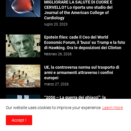
MIGLIORARE LA SALUTE DI CUORE E
CERVELLO? Lo riporta uno studio del
Journal of the American College of
Cardiology
luglio 20, 2023
Epstein files: cade il Ceo del World
Economic Forum, il ‘buco’ su Trump e la foto
di Hawking. Ora le deposizioni dei Clinton
febbraio 26, 2026
UE, la controversa norma sul trasporto di
armi e armamenti attraverso i confini
europei
marzo 27, 2026
“2050 – La guerra dei ghiacci”: la
presentazione del volume di Giovanni
Our website uses cookies to improve your experience.
Learn more
Tonini e Cecilia Sandroni al Campus
genovese di European School of Economics
marzo 25, 2026
Accept !