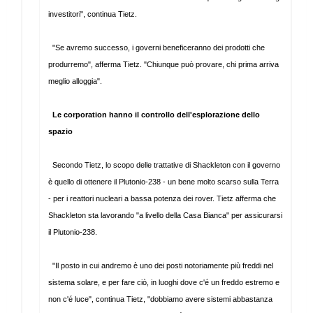
investitori", continua Tietz.
"Se avremo successo, i governi beneficeranno dei prodotti che
produrremo", afferma Tietz. "Chiunque può provare, chi prima arriva
meglio alloggia".
Le corporation hanno il controllo dell'esplorazione dello
spazio
Secondo Tietz, lo scopo delle trattative di Shackleton con il governo
è quello di ottenere il Plutonio-238 - un bene molto scarso sulla Terra
- per i reattori nucleari a bassa potenza dei rover. Tietz afferma che
Shackleton sta lavorando "a livello della Casa Bianca" per assicurarsi
il Plutonio-238.
"Il posto in cui andremo è uno dei posti notoriamente più freddi nel
sistema solare, e per fare ciò, in luoghi dove c'é un freddo estremo e
non c'é luce", continua Tietz, "dobbiamo avere sistemi abbastanza