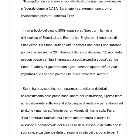
"Il progetto non sarà sovvenzionato da alcuna agenzia governativa
o federale come la NASA. Sarà tutto - se avremo riscontro - un
investimento privato", continua Tietz.
In un articolo del giugno 2009 apparso su Spectrum, la rivista
dell'Institute of Electrical and Electronics Engineers, il fondatore di
Shackleton, Bill Stone, scrisse che l'esplorazione della Luna sarebbe
potuta costare anche 20 milioni di dollari in un decennio. "Al momento
nessun paese sembra interessato a sobbarcarsi la spesa", scrive
Stone. "Laddove il governo non agisce avendo opportunità di vitale
importanza, è il settore privato che può e deve farsi avanti."
Stone ha previsto che, per risparmiare 1 miliardo di dollari
nell'allestimento della prima base lunare per l'estrazione, il primo team
avrà carburante sufficiente al solo viaggio di andata e per stabilirsi sul
territorio - ma non sufficiente per un viaggio di ritorno sulla Terra.
"Può sembrare radicale, ma il team che prenderà in carico la
missione è consapevole del successo della stessa, e del fatto che la
sopravvivenza dipende dalla creazione in situ del carburante per il