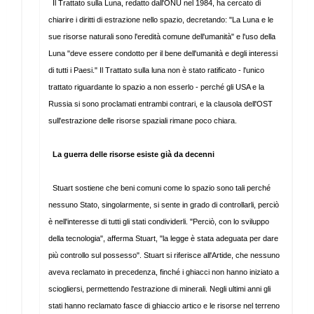
Il Trattato sulla Luna, redatto dall'ONU nel 1984, ha cercato di
chiarire i diritti di estrazione nello spazio, decretando: "La Luna e le
sue risorse naturali sono l'eredità comune dell'umanità" e l'uso della
Luna "deve essere condotto per il bene dell'umanità e degli interessi
di tutti i Paesi." Il Trattato sulla luna non è stato ratificato - l'unico
trattato riguardante lo spazio a non esserlo - perché gli USA e la
Russia si sono proclamati entrambi contrari, e la clausola dell'OST
sull'estrazione delle risorse spaziali rimane poco chiara.
La guerra delle risorse esiste già da decenni
Stuart sostiene che beni comuni come lo spazio sono tali perché
nessuno Stato, singolarmente, si sente in grado di controllarli, perciò
è nell'interesse di tutti gli stati condividerli. "Perciò, con lo sviluppo
della tecnologia", afferma Stuart, "la legge è stata adeguata per dare
più controllo sul possesso". Stuart si riferisce all'Artide, che nessuno
aveva reclamato in precedenza, finché i ghiacci non hanno iniziato a
sciogliersi, permettendo l'estrazione di minerali. Negli ultimi anni gli
stati hanno reclamato fasce di ghiaccio artico e le risorse nel terreno