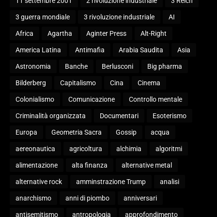
11 settembre 2001
2 rivoluzione industriale
3 Reich
3 guerra mondiale
3 rivoluzione industriale
AI
Africa
Agartha
Aginter Press
Alt-Right
America Latina
Antimafia
Arabia Saudita
Asia
Astronomia
Banche
Berlusconi
Big pharma
Bilderberg
Capitalismo
Cina
Cinema
Colonialismo
Comunicazione
Controllo mentale
Criminalità organizzata
Documentari
Esoterismo
Europa
Geometria Sacra
Gossip
acqua
aereonautica
agricoltura
alchimia
algoritmi
alimentazione
alta finanza
alternative metal
alternative rock
amminstrazione Trump
analisi
anarchismo
anni di piombo
anniversari
antisemitismo
antropologia
approfondimento