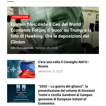
AGENZIA DIRE
Epstein files: cade il Ceo del World
Economic Forum, il ‘buco’ su Trump e la
foto di Hawking. Ora le deposizioni dei
Clinton
Info Consapevole
-
febbraio 26, 2026
C’era una volta il Consiglio NATO–
Russia
settembre 18, 2025
“2050 – La guerra dei ghiacci”: la
presentazione del volume di Giovanni
Tonini e Cecilia Sandroni al Campus
genovese di European School of
Economics