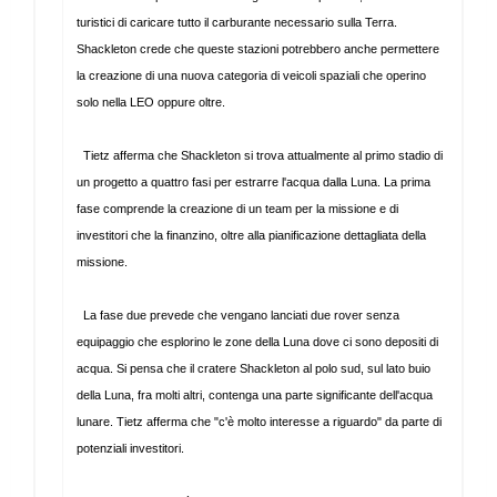
turistici di caricare tutto il carburante necessario sulla Terra.
Shackleton crede che queste stazioni potrebbero anche permettere
la creazione di una nuova categoria di veicoli spaziali che operino
solo nella LEO oppure oltre.
Tietz afferma che Shackleton si trova attualmente al primo stadio di
un progetto a quattro fasi per estrarre l'acqua dalla Luna. La prima
fase comprende la creazione di un team per la missione e di
investitori che la finanzino, oltre alla pianificazione dettagliata della
missione.
La fase due prevede che vengano lanciati due rover senza
equipaggio che esplorino le zone della Luna dove ci sono depositi di
acqua. Si pensa che il cratere Shackleton al polo sud, sul lato buio
della Luna, fra molti altri, contenga una parte significante dell'acqua
lunare. Tietz afferma che "c'è molto interesse a riguardo" da parte di
potenziali investitori.