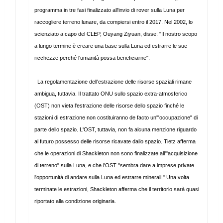
programma in tre fasi finalizzato all'invio di rover sulla Luna per
raccogliere terreno lunare, da compiersi entro il 2017. Nel 2002, lo
scienziato a capo del CLEP, Ouyang Ziyuan, disse: "Il nostro scopo
a lungo termine è creare una base sulla Luna ed estrarre le sue
ricchezze perché l'umanità possa beneficiarne".
La regolamentazione dell'estrazione delle risorse spaziali rimane
ambigua, tuttavia. Il trattato ONU sullo spazio extra-atmosferico
(OST) non vieta l'estrazione delle risorse dello spazio finché le
stazioni di estrazione non costituiranno de facto un'"occupazione" di
parte dello spazio. L'OST, tuttavia, non fa alcuna menzione riguardo
al futuro possesso delle risorse ricavate dallo spazio. Tietz afferma
che le operazioni di Shackleton non sono finalizzate all'"acquisizione
di terreno" sulla Luna, e che l'OST "sembra dare a imprese private
l'opportunità di andare sulla Luna ed estrarre minerali." Una volta
terminate le estrazioni, Shackleton afferma che il territorio sarà quasi
riportato alla condizione originaria.