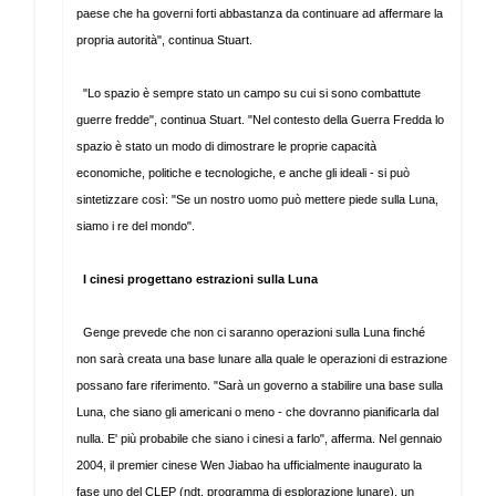
paese che ha governi forti abbastanza da continuare ad affermare la
propria autorità", continua Stuart.
"Lo spazio è sempre stato un campo su cui si sono combattute
guerre fredde", continua Stuart. "Nel contesto della Guerra Fredda lo
spazio è stato un modo di dimostrare le proprie capacità
economiche, politiche e tecnologiche, e anche gli ideali - si può
sintetizzare così: "Se un nostro uomo può mettere piede sulla Luna,
siamo i re del mondo".
I cinesi progettano estrazioni sulla Luna
Genge prevede che non ci saranno operazioni sulla Luna finché
non sarà creata una base lunare alla quale le operazioni di estrazione
possano fare riferimento. "Sarà un governo a stabilire una base sulla
Luna, che siano gli americani o meno - che dovranno pianificarla dal
nulla. E' più probabile che siano i cinesi a farlo", afferma. Nel gennaio
2004, il premier cinese Wen Jiabao ha ufficialmente inaugurato la
fase uno del CLEP (ndt. programma di esplorazione lunare), un