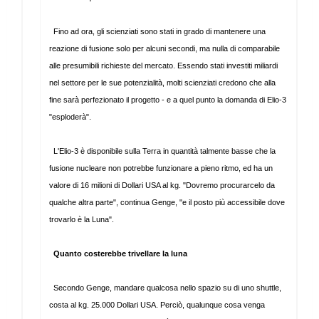
Fino ad ora, gli scienziati sono stati in grado di mantenere una
reazione di fusione solo per alcuni secondi, ma nulla di comparabile
alle presumibili richieste del mercato. Essendo stati investiti miliardi
nel settore per le sue potenzialità, molti scienziati credono che alla
fine sarà perfezionato il progetto - e a quel punto la domanda di Elio-3
"esploderà".
L'Elio-3 è disponibile sulla Terra in quantità talmente basse che la
fusione nucleare non potrebbe funzionare a pieno ritmo, ed ha un
valore di 16 milioni di Dollari USA al kg. "Dovremo procurarcelo da
qualche altra parte", continua Genge, "e il posto più accessibile dove
trovarlo è la Luna".
Quanto costerebbe trivellare la luna
Secondo Genge, mandare qualcosa nello spazio su di uno shuttle,
costa al kg. 25.000 Dollari USA. Perciò, qualunque cosa venga