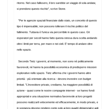
ritorno. Nel caso fallissero, il loro sarebbe un viaggio di sola andata;
si prendono questo rischio", scrive Stone.
"Per le agenzie spaziali finanziate dallo stato, un concetto di questo
tipo è impensabile; non possono tollerare il rischio politico del
fallimento. Tuttavia è l'unica via percorribile in questo caso. Gli
esporatori per secoli hanno fatto questa stessa dura scelta andando
oltre i limiti per terra, per mare e nei cieli. E' tempo di andare oltre
nello spazio.
Secondo Tietz i governi, al momento, non sono né politicamente
favorevoli, né hanno la possibilità economica di predisporre missioni
esplorative nello spazio. Tietz afferma che i governi hanno altre
priorità - più orientate alla ricerca - devono investire con budget
limitati. "L'investitore privato, crediamo, ha maggiore possibilità di
azione - quasi come le nostre compagnie internet - se hanno fondi
appropriati e una situazione normativa favorevole ai loro progetti
possono realizzarli velocemente ed efficacemente, in modo privato, e
in sostanza devono rendere conto solo ai loro quadri dirigenziali e agli