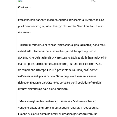
The
Ecologist
Potrebbe non passare molto da quando inizieremo a trivellare la luna
per le sue risorse, in particolare per il raro Elio-3 usato nella fusione
nucleare.
Miliardi di tonnellate di risorse, dall'acqua ai gas, ai metalli, sono stati
individuati sulla Luna e anche in altre parti dello spazio, e sia il
governo che delle aziende private stanno spulciando la legislazione in
materia per stabilire come raggiungerle, estrarle e distribuirle. Si sa
da tempo che l'isotopo Elio-3 è presente sulla Luna, così come
nell'atmosfera di pianeti come Giove, e potrebbe essere molto
richiesto in quanto carburante essenziale per il cosiddetto "golden
dream" dell'energia da fusione nucleare.
Mentre negli impianti esistenti, che sono a fissione nucleare,
vengono spezzati gli atomi e si raccoglie l'energia in eccesso, la
fusione nucleare combina atomi di idrogeno per creare l'elio, un