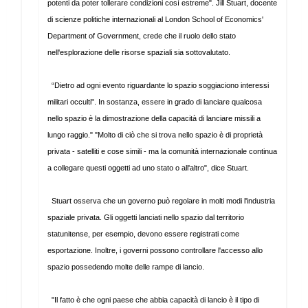
potenti da poter tollerare condizioni così estreme". Jill Stuart, docente
di scienze politiche internazionali al London School of Economics'
Department of Government, crede che il ruolo dello stato
nell'esplorazione delle risorse spaziali sia sottovalutato.
“Dietro ad ogni evento riguardante lo spazio soggiaciono interessi
militari occulti". In sostanza, essere in grado di lanciare qualcosa
nello spazio è la dimostrazione della capacità di lanciare missili a
lungo raggio." "Molto di ciò che si trova nello spazio è di proprietà
privata - satelliti e cose simili - ma la comunità internazionale continua
a collegare questi oggetti ad uno stato o all'altro", dice Stuart.
Stuart osserva che un governo può regolare in molti modi l'industria
spaziale privata. Gli oggetti lanciati nello spazio dal territorio
statunitense, per esempio, devono essere registrati come
esportazione. Inoltre, i governi possono controllare l'accesso allo
spazio possedendo molte delle rampe di lancio.
"Il fatto è che ogni paese che abbia capacità di lancio è il tipo di