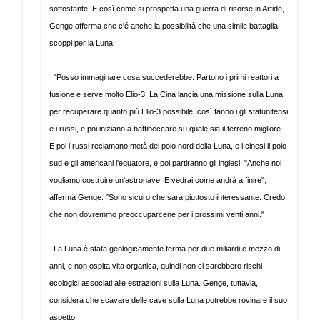
sottostante. E così come si prospetta una guerra di risorse in Artide,
Genge afferma che c'é anche la possibilità che una simile battaglia
scoppi per la Luna.
"Posso immaginare cosa succederebbe. Partono i primi reattori a
fusione e serve molto Elio-3. La Cina lancia una missione sulla Luna
per recuperare quanto più Elio-3 possibile, così fanno i gli statunitensi
e i russi, e poi iniziano a battibeccare su quale sia il terreno migliore.
E poi i russi reclamano metà del polo nord della Luna, e i cinesi il polo
sud e gli americani l'equatore, e poi partiranno gli inglesi: "Anche noi
vogliamo costruire un'astronave. E vedrai come andrà a finire",
afferma Genge. "Sono sicuro che sarà piuttosto interessante. Credo
che non dovremmo preoccuparcene per i prossimi venti anni."
La Luna è stata geologicamente ferma per due miliardi e mezzo di
anni, e non ospita vita organica, quindi non ci sarebbero rischi
ecologici associati alle estrazioni sulla Luna. Genge, tuttavia,
considera che scavare delle cave sulla Luna potrebbe rovinare il suo
aspetto.