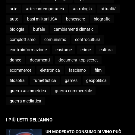
arte
arte contemporanea
astrologia
attualità
auto
basi militari USA
benessere
biografie
biologia
bufale
cambiamenti climatici
complottismo
comunismo
controcultura
controinformazione
costume
crime
cultura
dance
documenti
documenti top secret
ecommerce
elettronica
fascismo
film
filosofia
fumettistica
games
geopolitica
guerra asimmetrica
guerra commerciale
guerra mediatica
I PIÙ LETTI DELL’ANNO
UN MODERATO CONSUMO DI VINO PUÒ