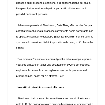
gassose quali idrogeno e ossigeno, e la condensazione dei gas in
idrogeno liquido, ossigeno liquido e perossido di idrogeno, tutti
possibili carburanti per razzi.
Il direttore generale di Shackleton, Dale Tietz, afferma che l'acqua
estratta verrebbe usata quasi esclusivamente come carburante per
le operazioni all'interno della LEO (Low Earth Orbit) - come il turismo
spaziale e la rimozione di detriti spaziali - sulla Luna, e più oltre nello
spazio.
"Noi siamo un'azienda che cerca il profitto nello sviluppo, e perciò
vogliamo arrivare fin là per una sola ragione, ovvero per estrarre,
esplorare il sottosuolo e raccogliere acqua per la produzione di
propulsori per i nostri razzi," afferma Tietz.
Investitori privati interessati alla Luna
Shackleton ha in mente di creare diverse stazioni di rifornimento
nella LEO che possano evitare agli shuttle esplorativi, commerciali e