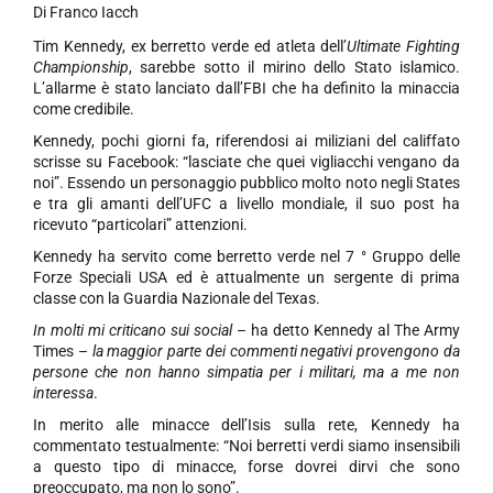
Di
Franco Iacch
Tim Kennedy, ex berretto verde ed atleta dell’
Ultimate Fighting
Championship
, sarebbe sotto il mirino dello Stato islamico.
L’allarme è stato lanciato dall’FBI che ha definito la minaccia
come credibile.
Kennedy, pochi giorni fa, riferendosi ai miliziani del califfato
scrisse su Facebook: “lasciate che quei vigliacchi vengano da
noi”. Essendo un personaggio pubblico molto noto negli States
e tra gli amanti dell’UFC a livello mondiale, il suo post ha
ricevuto “particolari” attenzioni.
Kennedy ha servito come berretto verde nel 7 ° Gruppo delle
Forze Speciali USA ed è attualmente un sergente di prima
classe con la Guardia Nazionale del Texas.
In molti mi criticano sui social
– ha detto Kennedy al The Army
Times –
la maggior parte dei commenti negativi provengono da
persone che non hanno simpatia per i militari, ma a me non
interessa
.
In merito alle minacce dell’Isis sulla rete, Kennedy ha
commentato testualmente: “Noi berretti verdi siamo insensibili
a questo tipo di minacce, forse dovrei dirvi che sono
preoccupato, ma non lo sono”.