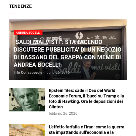
TENDENZE
ANDREA BOCELLI
"SALDI MAI VISTI": STA FACENDO
DISCUTERE PUBBLICITA' DI UN NEGOZIO
DI BASSANO DEL GRAPPA CON MEME DI
ANDREA BOCELLI
Info Consapevole
-
luglio 06, 2016
Epstein files: cade il Ceo del World
Economic Forum, il ‘buco’ su Trump e la
foto di Hawking. Ora le deposizioni dei
Clinton
febbraio 26, 2026
L’effetto farfalla e l'Iran: come la guerra
sta impattando sull'economia e la