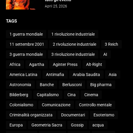
April 25, 2026
TAGS
1 guerra mondiale
1 rivoluzione industriale
11 settembre 2001
2 rivoluzione industriale
3 Reich
3 guerra mondiale
3 rivoluzione industriale
AI
Africa
Agartha
Aginter Press
Alt-Right
America Latina
Antimafia
Arabia Saudita
Asia
Astronomia
Banche
Berlusconi
Big pharma
Bilderberg
Capitalismo
Cina
Cinema
Colonialismo
Comunicazione
Controllo mentale
Criminalità organizzata
Documentari
Esoterismo
Europa
Geometria Sacra
Gossip
acqua