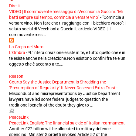
Dire.it
VIDEO | Il commovente messaggio di Vecchioni a Guccini: “Mi
batti sempre sul tempo, comincia a versare vino”
-
"Comincia a
versare vino. Non fare che ti raggiunga con il bicchiere vuoto": il
saluto social di Vecchioni a Guccini L'articolo VIDEO | Il
commovente mes...
La Crepa nel Muro
L'Ombra
-
*L’intera creazione esiste in te, e tutto quello che è in
te esiste anche nella creazione.Non esistono confini fra te e un
oggetto che è accanto a te,...
Reason
Courts Say the Justice Department Is Shredding the
'Presumption of Regularity.' It Never Deserved Extra Trust
-
Misconduct and misrepresentations by Justice Department
lawyers have led some federal judges to question the
traditional benefit of the doubt they give to ...
PeaceLink
PeaceLink English: The financial suicide of Italian rearmament
-
Another £22 billion will be allocated to military defence
spending. Minister Giorgetti invoked Article 52 of the