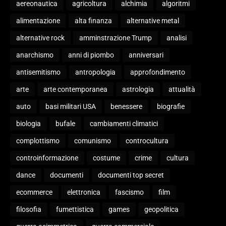
aereonautica
agricoltura
alchimia
algoritmi
alimentazione
alta finanza
alternative metal
alternative rock
amminstrazione Trump
analisi
anarchismo
anni di piombo
anniversari
antisemitismo
antropologia
approfondimento
arte
arte contemporanea
astrologia
attualità
auto
basi militari USA
benessere
biografie
biologia
bufale
cambiamenti climatici
complottismo
comunismo
controcultura
controinformazione
costume
crime
cultura
dance
documenti
documenti top secret
ecommerce
elettronica
fascismo
film
filosofia
fumettistica
games
geopolitica