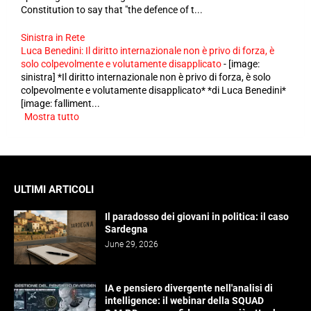
Constitution to say that "the defence of t...
Sinistra in Rete
Luca Benedini: Il diritto internazionale non è privo di forza, è
solo colpevolmente e volutamente disapplicato
-
[image:
sinistra] *Il diritto internazionale non è privo di forza, è solo
colpevolmente e volutamente disapplicato* *di Luca Benedini*
[image: falliment...
Mostra tutto
ULTIMI ARTICOLI
Il paradosso dei giovani in politica: il caso
Sardegna
June 29, 2026
IA e pensiero divergente nell'analisi di
intelligence: il webinar della SQUAD