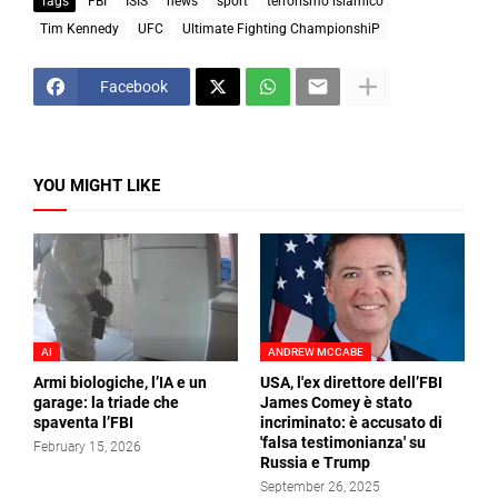
Tags
FBI
ISIS
news
sport
terrorismo islamico
Tim Kennedy
UFC
Ultimate Fighting ChampionshiP
Facebook
YOU MIGHT LIKE
AI
ANDREW MCCABE
Armi biologiche, l’IA e un
USA, l'ex direttore dell’FBI
garage: la triade che
James Comey è stato
spaventa l’FBI
incriminato: è accusato di
'falsa testimonianza' su
February 15, 2026
Russia e Trump
September 26, 2025