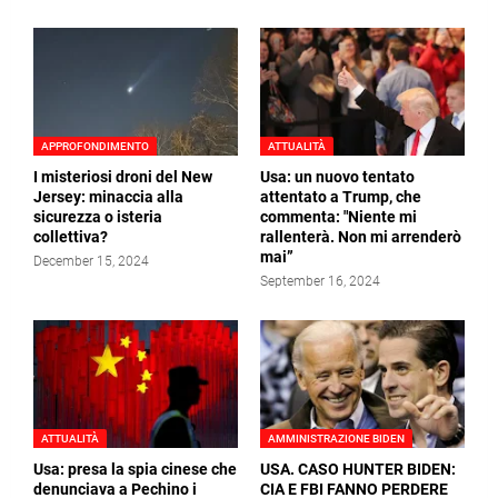
APPROFONDIMENTO
ATTUALITÀ
I misteriosi droni del New
Usa: un nuovo tentato
Jersey: minaccia alla
attentato a Trump, che
sicurezza o isteria
commenta: "Niente mi
collettiva?
rallenterà. Non mi arrenderò
mai”
December 15, 2024
September 16, 2024
ATTUALITÀ
AMMINISTRAZIONE BIDEN
Usa: presa la spia cinese che
USA. CASO HUNTER BIDEN:
denunciava a Pechino i
CIA E FBI FANNO PERDERE