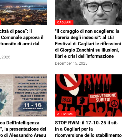
CAGLIARI
città di pace”: il
"Il coraggio di non scegliere: la
 Comunale approva il
libreria degli indecisi": al LEI
 transito di armi dal
Festival di Cagliari le riflessioni
di Giorgio Zanchini su illusioni,
libri e crisi dell’informazione
, 2026
December 15, 2025
ATTIVISMO
ca Dell'Intelligenza
STOP RWM: il 17-10-25 il sit-
e", la presentazione del
in a Cagliari per la
ro di Alessandro Aresu
riconversione dello stabilimento