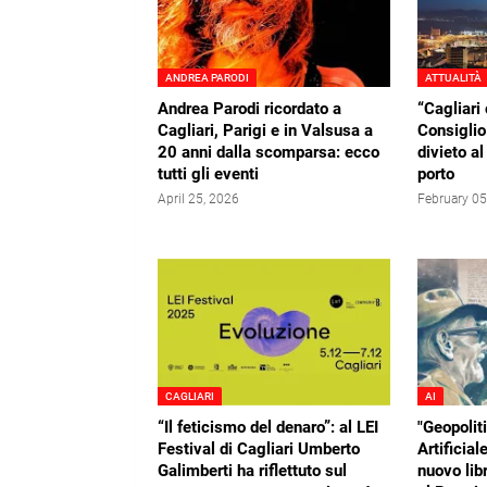
ANDREA PARODI
ATTUALITÀ
Andrea Parodi ricordato a
“Cagliari 
Cagliari, Parigi e in Valsusa a
Consiglio
20 anni dalla scomparsa: ecco
divieto al
tutti gli eventi
porto
April 25, 2026
February 05
CAGLIARI
AI
“Il feticismo del denaro”: al LEI
"Geopoliti
Festival di Cagliari Umberto
Artificial
Galimberti ha riflettuto sul
nuovo lib