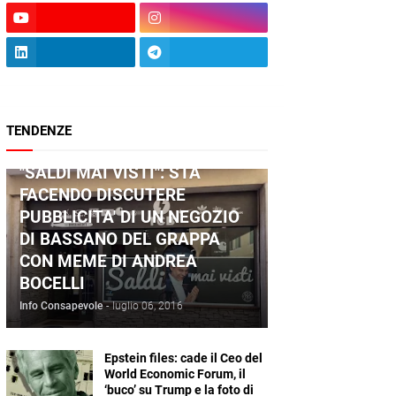
TENDENZE
ANDREA BOCELLI
"SALDI MAI VISTI": STA
FACENDO DISCUTERE
PUBBLICITA' DI UN NEGOZIO
DI BASSANO DEL GRAPPA
CON MEME DI ANDREA
BOCELLI
Info Consapevole
-
luglio 06, 2016
Epstein files: cade il Ceo del
World Economic Forum, il
‘buco’ su Trump e la foto di