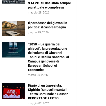
S.M.P.D. su una sfida sempre
più attuale e complessa
maggio 28, 2026
Il paradosso dei giovani in
politica: il caso Sardegna
giugno 29, 2026
“2050 – La guerra dei
ghiacci”: la presentazione
del volume di Giovanni
Tonini e Cecilia Sandroni al
Campus genovese di
European School of
Economics
marzo 25, 2026
Diario di un trapezista,
Sigfrido Ranucci incanta il
Teatro Comunale a Sassari:
REPORTAGE + FOTO
maggio 02, 2026