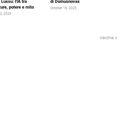
Lussu: l'IA tra
di Domusnovas
ture, potere e mito
October 16, 2025
2, 2025
Vecchia