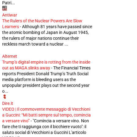
Patri...
Antiwar
The Rulers of the Nuclear Powers Are Slow
Learners
-
Although 81 years have passed since
the atomic bombing of Japan in August 1945,
the rulers of major nations continue their
reckless march toward a nuclear ...
Alternet
Trump’s digital empire is rotting from the inside
out as MAGA slinks away
-
The Financial Times
reports President Donald Trump’s Truth Social
media platform is bleeding users as the
unpopular president plays out the second year
o...
Dire.it
VIDEO | Il commovente messaggio di Vecchioni
a Guccini: “Mi batti sempre sul tempo, comincia
a versare vino”
-
"Comincia a versare vino. Non
fare che ti raggiunga con il bicchiere vuoto": il
saluto social di Vecchioni a Guccini L'articolo