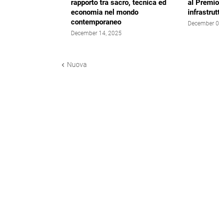
rapporto tra sacro, tecnica ed
al Premio 
economia nel mondo
infrastrut
contemporaneo
December 0
December 14, 2025
Nuova