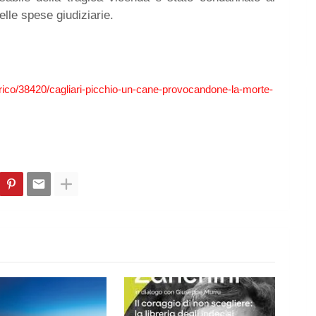
lle spese giudiziarie.
torico/38420/cagliari-picchio-un-cane-provocandone-la-morte-