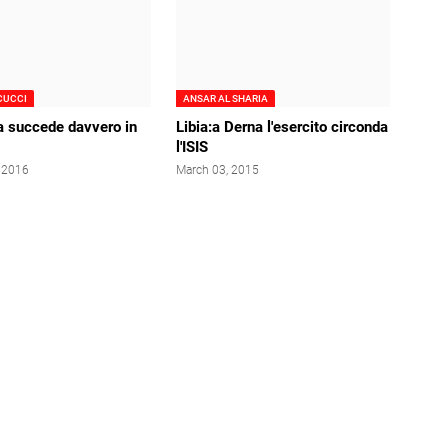
CUCCI
ANSAR AL SHARIA
a succede davvero in
Libia:a Derna l'esercito circonda
l'ISIS
, 2016
March 03, 2015