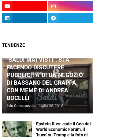
TENDENZE
ANDREA BOCELLI
"SALDI MAI VISTI": STA
FACENDO DISCUTERE
PUBBLICITA' DI UN NEGOZIO
DI BASSANO DEL GRAPPA
CON MEME DI ANDREA
BOCELLI
Info Consapevole
-
luglio 06, 2016
Epstein files: cade il Ceo del
World Economic Forum, il
‘buco’ su Trump e la foto di