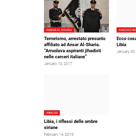
ANSAR AL SHARIA
AMEDEO RI
Terrorismo, arrestato presunto
Ecco cos
affiliato ad Ansar Al-Sharia.
Libia
“Arruolava aspiranti jihadisti
January 30
nelle carceri italiane”
January 10, 2017
ANALISI
Libia, i riflessi delle ombre
siriane
February 14, 2015