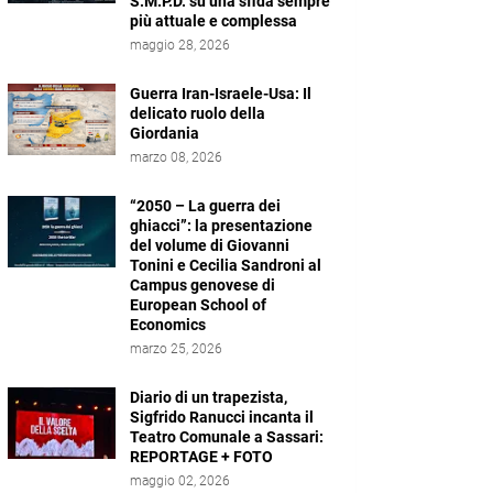
S.M.P.D. su una sfida sempre
più attuale e complessa
maggio 28, 2026
Guerra Iran-Israele-Usa: Il
delicato ruolo della
Giordania
marzo 08, 2026
“2050 – La guerra dei
ghiacci”: la presentazione
del volume di Giovanni
Tonini e Cecilia Sandroni al
Campus genovese di
European School of
Economics
marzo 25, 2026
Diario di un trapezista,
Sigfrido Ranucci incanta il
Teatro Comunale a Sassari:
REPORTAGE + FOTO
maggio 02, 2026