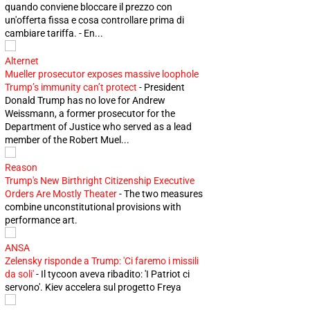
quando conviene bloccare il prezzo con
un'offerta fissa e cosa controllare prima di
cambiare tariffa. - En...
Alternet
Mueller prosecutor exposes massive loophole
Trump’s immunity can’t protect
-
President
Donald Trump has no love for Andrew
Weissmann, a former prosecutor for the
Department of Justice who served as a lead
member of the Robert Muel...
Reason
Trump's New Birthright Citizenship Executive
Orders Are Mostly Theater
-
The two measures
combine unconstitutional provisions with
performance art.
ANSA
Zelensky risponde a Trump: 'Ci faremo i missili
da soli'
-
Il tycoon aveva ribadito: 'I Patriot ci
servono'. Kiev accelera sul progetto Freya