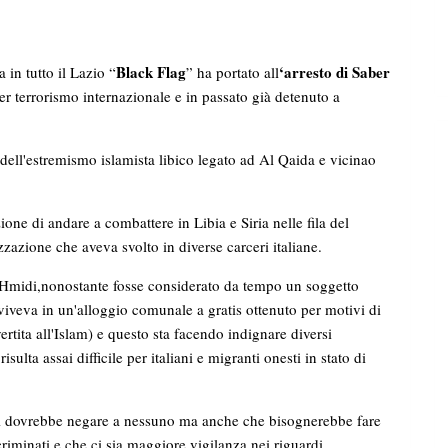
Black Flag
‘arresto di Saber
 in tutto il Lazio “
” ha portato all
er terrorismo internazionale e in passato già detenuto a
dell'estremismo islamista libico legato ad Al Qaida e vicinao
one di andare a combattere in Libia e Siria nelle fila del
zzazione che aveva svolto in diverse carceri italiane.
he Hmidi,nonostante fosse considerato da tempo un soggetto
 viveva in un'alloggio comunale a gratis ottenuto per motivi di
rtita all'Islam) e questo sta facendo indignare diversi
ulta assai difficile per italiani e migranti onesti in stato di
si dovrebbe negare a nessuno ma anche che bisognerebbe fare
iminati e che ci sia maggiore vigilanza nei riguardi