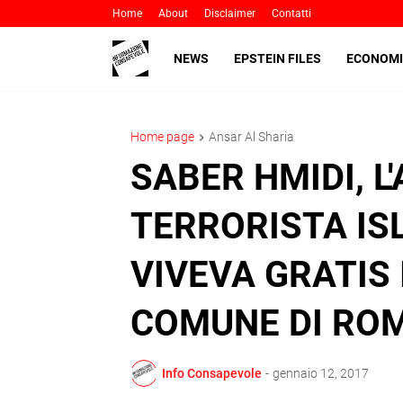
Home
About
Disclaimer
Contatti
NEWS
EPSTEIN FILES
ECONOMI
Home page
Ansar Al Sharia
SABER HMIDI, L
TERRORISTA IS
VIVEVA GRATIS 
COMUNE DI RO
Info Consapevole
-
gennaio 12, 2017