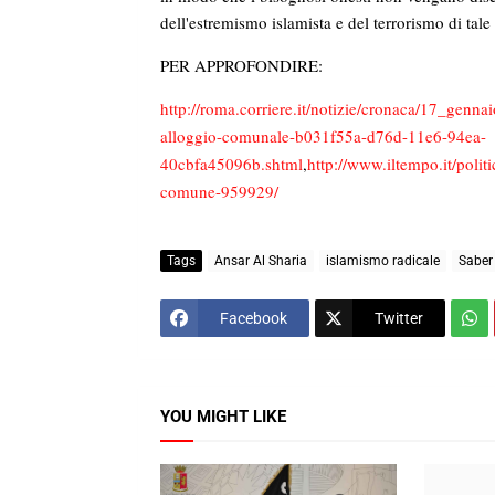
dell'estremismo islamista e del terrorismo di tale
PER APPROFONDIRE:
http://roma.corriere.it/notizie/cronaca/17_genna
alloggio-comunale-b031f55a-d76d-11e6-94ea-
40cbfa45096b.shtml
,
http://www.iltempo.it/polit
comune-959929/
Tags
Ansar Al Sharia
islamismo radicale
Saber
Facebook
Twitter
YOU MIGHT LIKE