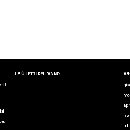
I PIÙ LETTI DELL’ANNO
AR
: il
giu
ma
apr
isi
ma
pre
feb