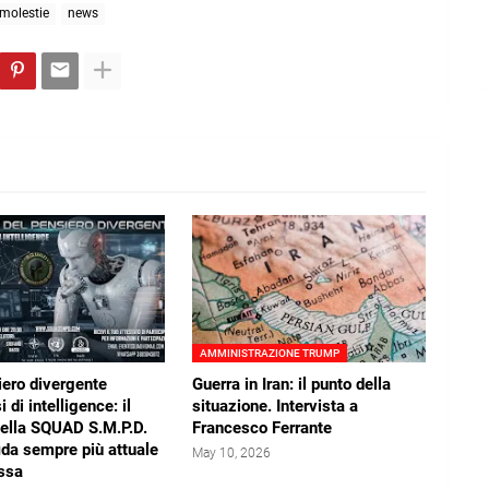
molestie
news
AMMINISTRAZIONE TRUMP
iero divergente
Guerra in Iran: il punto della
i di intelligence: il
situazione. Intervista a
della SQUAD S.M.P.D.
Francesco Ferrante
ida sempre più attuale
May 10, 2026
ssa