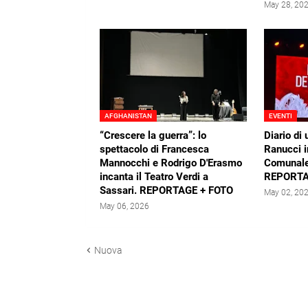
May 28, 20
AFGHANISTAN
EVENTI
“Crescere la guerra”: lo
Diario di 
spettacolo di Francesca
Ranucci i
Mannocchi e Rodrigo D'Erasmo
Comunale
incanta il Teatro Verdi a
REPORTA
Sassari. REPORTAGE + FOTO
May 02, 20
May 06, 2026
Nuova