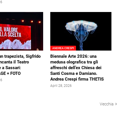
26
ANDREA CRESPI
un trapezista, Sigfrido
Biennale Arte 2026: una
ncanta il Teatro
medusa olografica tra gli
 a Sassari:
affreschi dell’ex Chiesa dei
GE + FOTO
Santi Cosma e Damiano.
Andrea Crespi firma THETIS
26
April 28, 2026
Vecchia