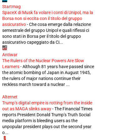
Startmag
SpaceX di Musk fa volare i conti di Unipol, ma la
Borsa non si eccita con il titolo del gruppo
assicurativo
-
Che cosa emerge dalla relazione
semestrale del gruppo Unipol e quali riflessi ci
sono stati in Borsa per il titolo del gruppo
assicurativo capeggiato da Ci...
Antiwar
The Rulers of the Nuclear Powers Are Slow
Learners
-
Although 81 years have passed since
the atomic bombing of Japan in August 1945,
the rulers of major nations continue their
reckless march toward a nuclear ...
Alternet
Trump’s digital empire is rotting from the inside
out as MAGA slinks away
-
The Financial Times
reports President Donald Trump’s Truth Social
media platform is bleeding users as the
unpopular president plays out the second year
o...