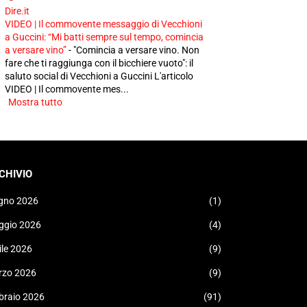
Dire.it
VIDEO | Il commovente messaggio di Vecchioni
a Guccini: “Mi batti sempre sul tempo, comincia
a versare vino”
-
"Comincia a versare vino. Non
fare che ti raggiunga con il bicchiere vuoto": il
saluto social di Vecchioni a Guccini L'articolo
VIDEO | Il commovente mes...
Mostra tutto
CHIVIO
gno 2026
(1)
ggio 2026
(4)
ile 2026
(9)
rzo 2026
(9)
braio 2026
(91)