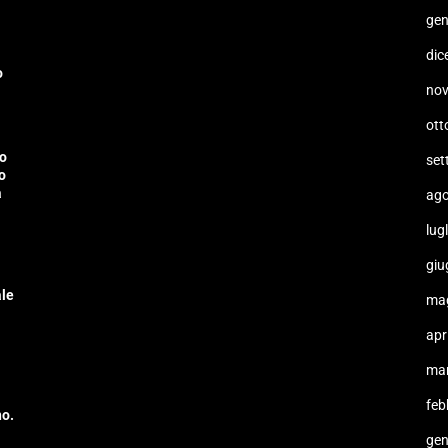
gen
dic
o
no
ott
lo
set
o
a
ago
lug
giu
ale
ma
apr
ma
feb
no.
gen