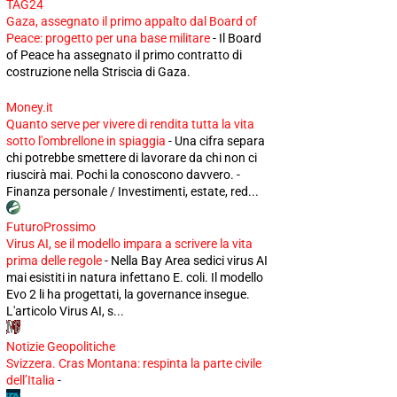
TAG24
Gaza, assegnato il primo appalto dal Board of
Peace: progetto per una base militare
-
Il Board
of Peace ha assegnato il primo contratto di
costruzione nella Striscia di Gaza.
Money.it
Quanto serve per vivere di rendita tutta la vita
sotto l'ombrellone in spiaggia
-
Una cifra separa
chi potrebbe smettere di lavorare da chi non ci
riuscirà mai. Pochi la conoscono davvero. -
Finanza personale / Investimenti, estate, red...
FuturoProssimo
Virus AI, se il modello impara a scrivere la vita
prima delle regole
-
Nella Bay Area sedici virus AI
mai esistiti in natura infettano E. coli. Il modello
Evo 2 li ha progettati, la governance insegue.
L'articolo Virus AI, s...
Notizie Geopolitiche
Svizzera. Cras Montana: respinta la parte civile
dell’Italia
-