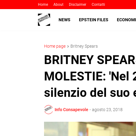
Home
About
Disclaimer
Contatti
NEWS
EPSTEIN FILES
ECONOMI
Home page
Britney Spears
BRITNEY SPEARS
MOLESTIE: 'Nel 2
silenzio del suo
Info Consapevole
-
agosto 23, 2018